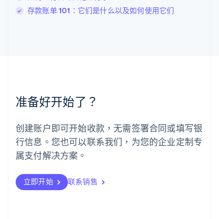
马尔他
存款账单 101：它们是什么以及如何使用它们
English
马来西亚
English
简体中文
美国
English
Español
简体中文
墨西哥
Español
English
挪威
准备好开始了？
English
葡萄牙
Português
English
创建账户即可开始收款，无需签署合同或填写银
日本
行信息。您也可以联系我们，为您的企业定制专
日本語
English
瑞典
属支付解决方案。
Svenska
English
瑞士
Deutsch
Français
Italiano
English
立即开始
联系销售
塞浦路斯
English
斯洛伐克
English