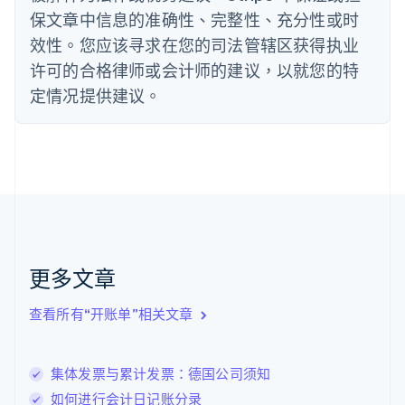
法国
保文章中信息的准确性、完整性、充分性或时
Français
English
效性。您应该寻求在您的司法管辖区获得执业
芬兰
许可的合格律师或会计师的建议，以就您的特
English
Svenska
定情况提供建议。
荷兰
Nederlands
English
加拿大
English
Français
捷克
English
克罗地亚
English
Italiano
拉脱维亚
English
更多文章
立陶宛
English
列支敦士登
查看所有“开账单”相关文章
Deutsch
English
卢森堡
Français
Deutsch
English
集体发票与累计发票：德国公司须知
罗马尼亚
如何进行会计日记账分录
English