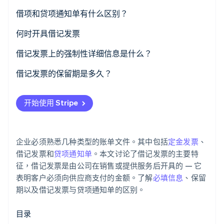
借项和贷项通知单有什么区别？
何时开具借记发票
Stripe Sessions 2026
了解 Stripe 如何为 AI 构建经济基础设施。
借记发票上的强制性详细信息是什么？
立即观看
借记发票示例
借记发票的保留期是多久？
开始使用 Stripe
企业必须熟悉几种类型的账单文件。其中包括
定金发票
、
借记发票和
贷项通知单
。本文讨论了借记发票的主要特
征，借记发票是由公司在销售或提供服务后开具的 — 它
表明客户必须向供应商支付的金额。了解
必填信息
、保留
期以及借记发票与贷项通知单的区别。
目录