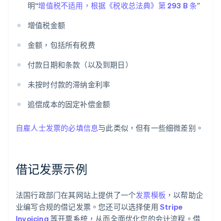
明“
增值税不适用，根据《税收总法典》第 293 B 条
”
增值税金额
金额，包括所有税费
付款日期和条款（以及到期日）
未按时付款的滞纳金利率
追偿成本的固定补偿金额
自雇人士发票的必填信息
与此类似，但有一些细微差别。
借记发票示例
法国行政部门在其网站上提供了一个
发票模板
，以帮助企
业编写合规的借记发票。您还可以选择使用
Stripe
Invoicing
等开票系统，从而全面优化您的会计流程。借