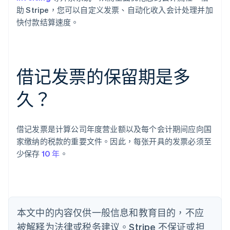
助 Stripe，您可以自定义发票、自动化收入会计处理并加
阿联酋
快付款结算速度。
English
爱尔兰
English
爱沙尼亚
English
借记发票的保留期是多
奥地利
Deutsch
English
久？
澳大利亚
English
巴西
Português
English
借记发票是计算公司年度营业额以及每个会计期间应向国
保加利亚
家缴纳的税款的重要文件。因此，每张开具的发票必须至
English
少保存
10 年
。
比利时
Nederlands
Français
Deutsch
English
波兰
English
丹麦
English
本文中的内容仅供一般信息和教育目的，不应
德国
被解释为法律或税务建议。Stripe 不保证或担
Deutsch
English