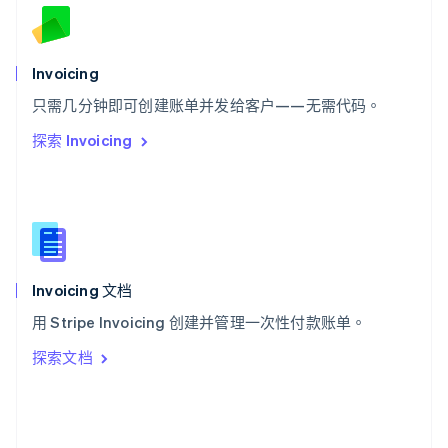
斯洛文尼亚
English
Italiano
泰国
Invoicing
ไทย
English
希腊
只需几分钟即可创建账单并发给客户——无需代码。
English
探索 Invoicing
西班牙
Español
English
新加坡
English
简体中文
新西兰
English
匈牙利
English
Invoicing 文档
意大利
用 Stripe Invoicing 创建并管理一次性付款账单。
Italiano
English
印度
探索文档
English
英国
English
直布罗陀
English