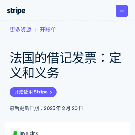
更多资源
开账单
按企业阶段
文档
学习
支付
营收
资金管
平台
理
易市
大型企业
Stripe 文档
博客
Payments
Billing
初创企业
API 参考文档
客户案例
法国的借记发票：定
在线支付
经常性收入
Global
Conn
库与 SDK
指南
Managed
Metronome
Payouts
Stripe Apps
Payments
按用量计费
平台
义和义务
备案商家解决
Subscriptions
向第三
按应用场景
方案
方打款
支持
订阅管理
Payment links
Crypto
指南
智能体商务
Invoicing
钱包、
加密货币
获取支持
无代码支付
一次性或定期
开始使用 Stripe
稳定币
电子商务
接受线上付款
托管支持方案
Checkout
账单
发行和
嵌入式金融
实施预置结账流程
专业服务
预构建支付界
Tax
发卡基
财务自动化
构建平台或交易市场
最后更新日期：2025 年 2 月 20 日
面
销售税和增值
础设施
全球化企业
管理订阅
Elements
税自动化
应用内支付
提供按用量计费
灵活的 UI 组件
Revenue
交易市场
发行稳定币支持的支付卡
Payment
Recognition
公司
资金管理
通过智能体配置和管理服
methods
会计自动化
Invoicing
平台
务