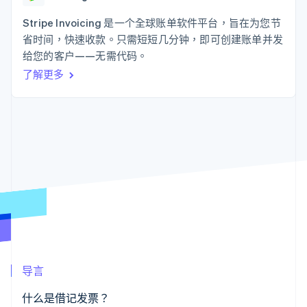
接入 125+ 种支
Stripe Sigma
产品路线图
SaaS
付方式
自定义报告
Sessions 年度大会
Stripe Invoicing 是一个全球账单软件平台，旨在为您节
Authorization
Data Pipeline
招聘
省时间，快速收款。只需短短几分钟，即可创建账单并发
Boost
数据同步
资讯中心
支付成功率优
资源
给您的客户——无需代码。
Stripe Press
化
按行业
了解更多
Link
应用集成
加速结账
AI 企业
代码示例
创作者经济
开发者博客
联系
游戏
API 状态
酒店、旅游与休闲
联系销售
保险
成为合作伙伴
更多
媒体与娱乐
Product roadmap
非营利组织
了解未来规划
专业服务
公共部门
Radar
零售
欺诈防范
Atlas
初创企业注册
生态系统
Climate
导言
碳移除
合作伙伴
Stripe App Marketplace
什么是借记发票？