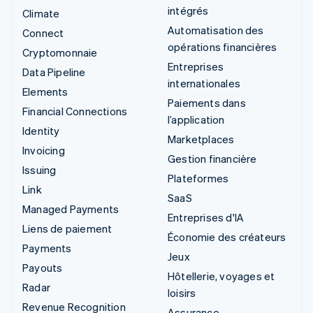
intégrés
Climate
Automatisation des
Connect
opérations financières
Cryptomonnaie
Entreprises
Data Pipeline
internationales
Elements
Paiements dans
Financial Connections
l’application
Identity
Marketplaces
Invoicing
Gestion financière
Issuing
Plateformes
Link
SaaS
Managed Payments
Entreprises d'IA
Liens de paiement
Économie des créateurs
Payments
Jeux
Payouts
Hôtellerie, voyages et
Radar
loisirs
Revenue Recognition
Assurance