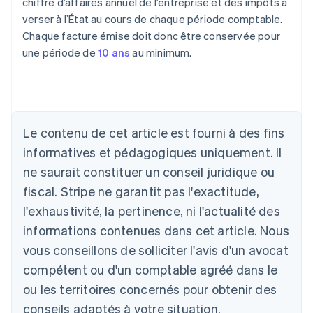
chiffre d’affaires annuel de l’entreprise et des impôts à
verser à l’État au cours de chaque période comptable.
Chaque facture émise doit donc être conservée pour
une période de
10 ans
au minimum.
Allemagne
Deutsch
English
Australie
English
Le contenu de cet article est fourni à des fins
Autriche
informatives et pédagogiques uniquement. Il
Deutsch
English
Belgique
ne saurait constituer un conseil juridique ou
Nederlands
Français
Deutsch
English
fiscal. Stripe ne garantit pas l'exactitude,
Brésil
l'exhaustivité, la pertinence, ni l'actualité des
Português
English
Bulgarie
informations contenues dans cet article. Nous
English
vous conseillons de solliciter l'avis d'un avocat
Canada
English
Français
compétent ou d'un comptable agréé dans le
Chine continentale
ou les territoires concernés pour obtenir des
简体中文
English
Chypre
conseils adaptés à votre situation.