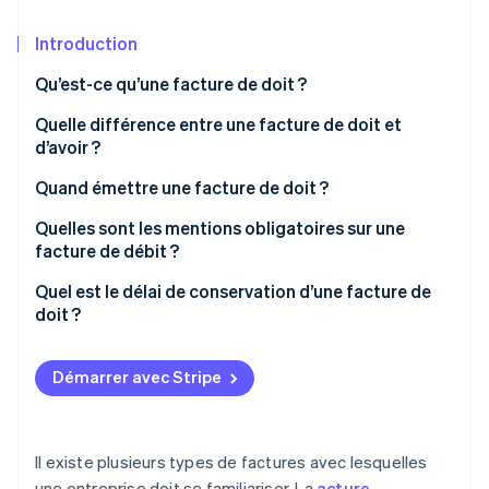
Découvrez les prochaines évolutions
Commerce en ligne
Introduction
Radar
Prévention de la fraude
Qu’est-ce qu’une facture de doit ?
Écosystème
Atlas
Constitution de start-up
Quelle différence entre une facture de doit et
Partenaires
d’avoir ?
Climate
Stripe App Marketplace
Élimination du carbone
Quand émettre une facture de doit ?
Identity
Quelles sont les mentions obligatoires sur une
Vérification de l'identité
facture de débit ?
Exemple de facture de débit
Quel est le délai de conservation d’une facture de
doit ?
Stripe Sessions 2026
Découvrez comment Stripe construit l’infrastructure écono
Démarrer avec Stripe
Regarder la vidéo
Il existe plusieurs types de factures avec lesquelles
une entreprise doit se familiariser. La
acture