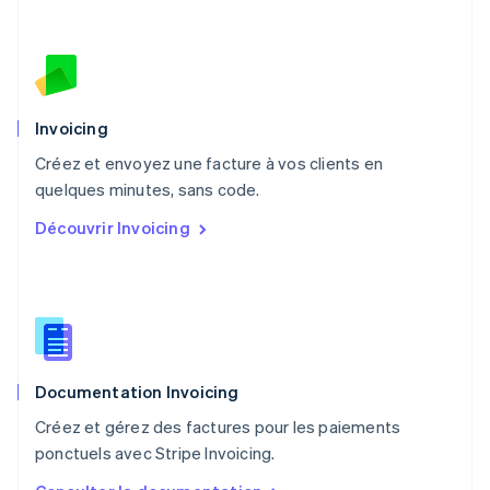
Español
English
Norvège
English
Nouvelle-Zélande
English
Pays-Bas
Invoicing
Nederlands
English
Créez et envoyez une facture à vos clients en
Pologne
English
quelques minutes, sans code.
Portugal
Découvrir Invoicing
Português
English
R.A.S. de Hong Kong, Chine
English
简体中文
République tchèque
English
Roumanie
English
Documentation Invoicing
Royaume-Uni
English
Créez et gérez des factures pour les paiements
Singapour
ponctuels avec Stripe Invoicing.
English
简体中文
Slovaquie