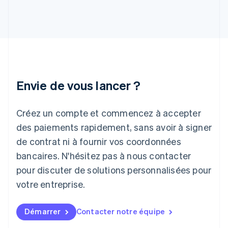
English
Inde
English
Irlande
English
Italie
Italiano
English
Japon
Envie de vous lancer ?
日本語
English
Lettonie
Créez un compte et commencez à accepter
English
Liechtenstein
des paiements rapidement, sans avoir à signer
Deutsch
English
de contrat ni à fournir vos coordonnées
Lituanie
English
bancaires. N'hésitez pas à nous contacter
Luxembourg
pour discuter de solutions personnalisées pour
Français
Deutsch
English
Malaisie
votre entreprise.
English
简体中文
Malte
Démarrer
Contacter notre équipe
English
Mexique