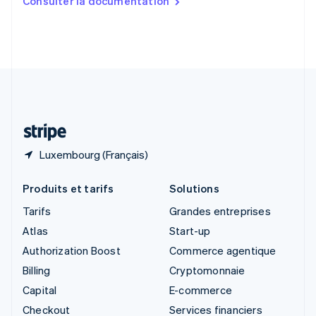
Consulter la documentation
English
Slovénie
English
Italiano
Suède
Svenska
English
Suisse
Deutsch
Français
Italiano
English
Thaïlande
ไทย
English
Luxembourg (Français)
Produits et tarifs
Solutions
Tarifs
Grandes entreprises
Atlas
Start-up
Authorization Boost
Commerce agentique
Billing
Cryptomonnaie
Capital
E-commerce
Checkout
Services financiers