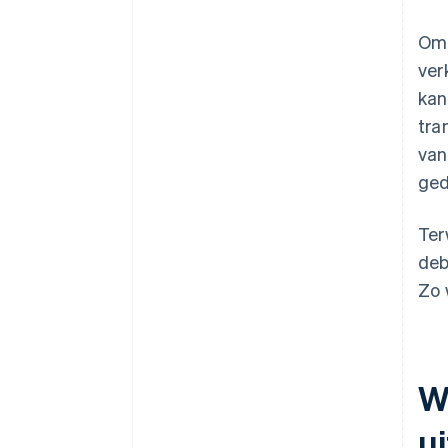
Omd
ver
kan
tra
van
ged
Ter
deb
Zo 
W
u