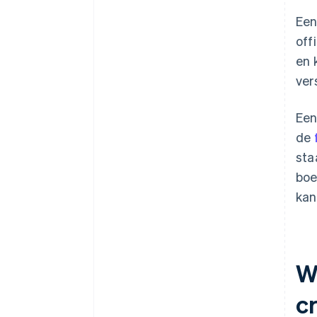
Een
off
en 
ver
Een
de
sta
boe
kan
W
c