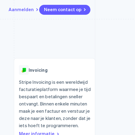
Aanmelden
Neem contact op
Bronnen
Ecosysteem
Contact
marktplaatsen
Meer
App-integraties
Partners
Neem contact op
Product roadmap
Voorbeelden van code
Stripe App Marketplace
Partner worden
Ontdek wat er in het verschiet
or platforms
Developerblog
ligt
r platforms
API-status
financiële
Radar
Invoicing
Fraudepreventie
tuele kaarten
Atlas
ing
Stripe Invoicing is een wereldwijd
Oprichting van een start-up
facturatieplatform waarmee je tijd
Climate
bespaart en betalingen sneller
CO₂-verwijdering
ontvangt. Binnen enkele minuten
Identity
maak je een factuur en verstuur je
Online identiteitsverificatie
deze naar je klanten, zonder dat je
iets hoeft te programmeren.
Meer informatie