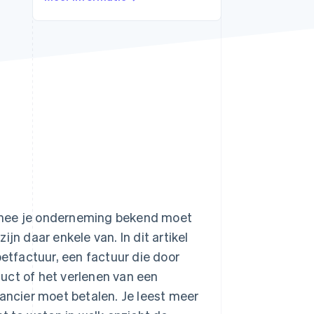
Stripe Sessions 2026
Ontdek hoe Stripe de
economische
infrastructuur voor AI
bouwt.
Nu bekijken
rmee je onderneming bekend moet
zijn daar enkele van. In dit artikel
tfactuur, een factuur die door
uct of het verlenen van een
rancier moet betalen. Je leest meer