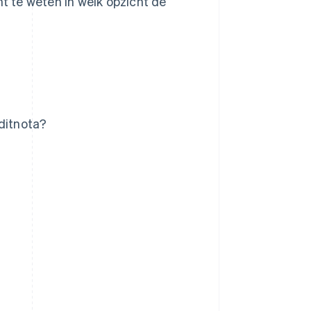
 te weten in welk opzicht de
editnota?