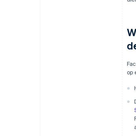
W
d
Fac
op 