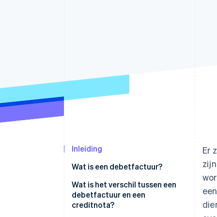
Link
Versneld afrekenen
Financial Connections
Data gekoppelde rekeningen
Inleiding
Er 
zij
Wat is een debetfactuur?
wor
Wat is het verschil tussen een
een
debetfactuur en een
die
creditnota?