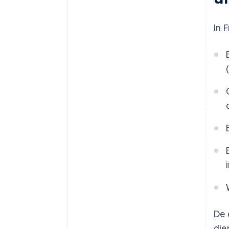
In 
De 
die