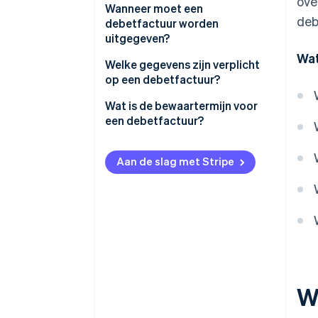
ove
Wanneer moet een
deb
debetfactuur worden
uitgegeven?
Wat
Welke gegevens zijn verplicht
op een debetfactuur?
Voorbeeld van een
Wat is de bewaartermijn voor
debetfactuur
een debetfactuur?
Aan de slag met Stripe
W