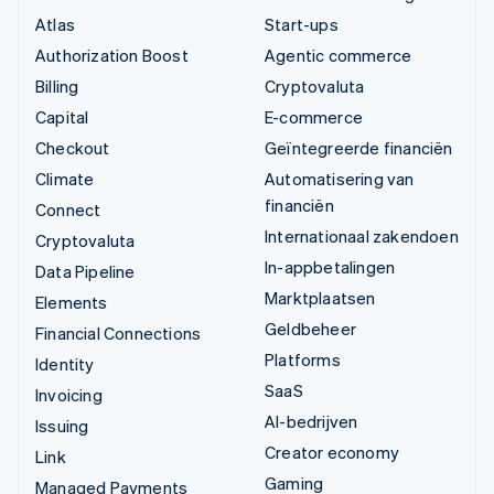
Atlas
Start-ups
Authorization Boost
Agentic commerce
Billing
Cryptovaluta
Capital
E-commerce
Checkout
Geïntegreerde financiën
Climate
Automatisering van
financiën
Connect
Internationaal zakendoen
Cryptovaluta
In-appbetalingen
Data Pipeline
Marktplaatsen
Elements
Geldbeheer
Financial Connections
Platforms
Identity
SaaS
Invoicing
AI-bedrijven
Issuing
Creator economy
Link
Gaming
Managed Payments