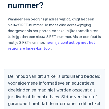
nummer?
Wanneer een bedrijf zijn adres wijzigt, krijgt het een
nieuw SIRET-nummer. Je moet elke adreswijziging
doorgeven via het portaal voor zakelijke formaliteiten.
Je krijgt dan een nieuw SIRET-nummer. Als er een fout is
met je SIRET-nummer,
neem je contact op met het
regionale Insee-kantoor
.
Australië
English
België
De inhoud van dit artikel is uitsluitend bedoeld
Nederlands
Français
Deutsch
English
voor algemene informatieve en educatieve
Brazilië
Português
English
doeleinden en mag niet worden opgevat als
Bulgarije
juridisch of fiscaal advies. Stripe verklaart of
English
Canada
garandeert niet dat de informatie in dit artikel
English
Français