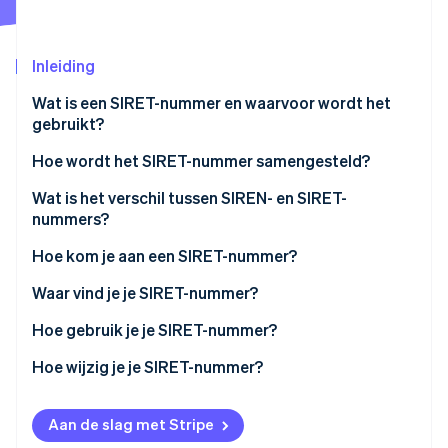
Oprichting van een start-up
Climate
Ecosysteem
Inleiding
CO₂-verwijdering
Partners
Identity
Wat is een SIRET-nummer en waarvoor wordt het
Stripe App Marketplace
Online identiteitsverificatie
gebruikt?
Hoe wordt het SIRET-nummer samengesteld?
Voorbeeld van een SIRET-nummer
Wat is het verschil tussen SIREN- en SIRET-
nummers?
Stripe Sessions 2026
Ontdek hoe Stripe de economische infrastructuu
Hoe kom je aan een SIRET-nummer?
Nu bekijken
Waar vind je je SIRET-nummer?
Hoe gebruik je je SIRET-nummer?
Hoe wijzig je je SIRET-nummer?
Aan de slag met Stripe