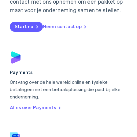
contact met ons opnemen om een pakket op
Nederland
maat voor je onderneming samen te stellen.
Nederlands
English
Nieuw-Zeeland
English
Start nu
Neem contact op
Noorwegen
English
Oostenrijk
Deutsch
English
Polen
English
Portugal
Português
English
Payments
Roemenië
Ontvang over de hele wereld online en fysieke
English
betalingen met een betaaloplossing die past bij elke
Singapore
English
简体中文
onderneming.
Slovenië
Alles over Payments
English
Italiano
Slowakije
English
Spanje
Español
English