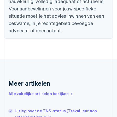
nauwkeurig, volledig, adequaat of actueel is.
Cyprus
Voor aanbevelingen voor jouw specifieke
English
Denemarken
situatie moet je het advies inwinnen van een
English
bekwame, in je rechtsgebied bevoegde
Duitsland
advocaat of accountant.
Deutsch
English
Estland
English
Finland
English
Svenska
Frankrijk
Français
English
Gibraltar
English
Griekenland
Meer artikelen
English
Hongarije
Alle zakelijke artikelen bekijken
English
Hongkong SAR, China
English
简体中文
Ierland
Uitleg over de TNS-status (Travailleur non
English