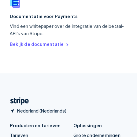
Thailand
ไทย
English
Documentatie voor Payments
Tsjechië
English
Vind een whitepaper over de integratie van de betaal-
Vasteland van China
API's van Stripe.
简体中文
English
Verenigd Koninkrijk
Bekijk de documentatie
English
Verenigde Arabische Emiraten
English
Verenigde Staten
English
Español
简体中文
Zweden
Svenska
English
Zwitserland
Deutsch
Français
Italiano
English
Nederland (Nederlands)
Producten en tarieven
Oplossingen
Tarieven
Grote ondernemingen