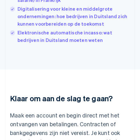
salarié) in Frankrijk
India
Digitalisering voor kleine en middelgrote
English
ondernemingen: hoe bedrijven in Duitsland zich
Italië
Italiano
English
kunnen voorbereiden op de toekomst
Japan
Elektronische automatische incasso: wat
日本語
English
bedrijven in Duitsland moeten weten
Kroatië
English
Italiano
Letland
English
Liechtenstein
Deutsch
English
Litouwen
English
Luxemburg
Klaar om aan de slag te gaan?
Français
Deutsch
English
Maleisië
English
简体中文
Maak een account en begin direct met het
Malta
ontvangen van betalingen. Contracten of
English
Mexico
bankgegevens zijn niet vereist. Je kunt ook
Español
English