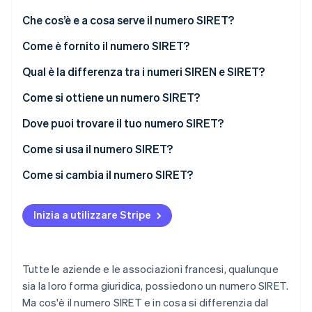
Scopri cosa ti aspetta
Che cos’è e a cosa serve il numero SIRET?
Radar
Ecosistema
Prevenzione delle frodi
Come è fornito il numero SIRET?
Partner
Atlas
Esempio di numero SIRET
Qual è la differenza tra i numeri SIREN e SIRET?
Stripe App Marketplace
Costituzione di start-up
Come si ottiene un numero SIRET?
Climate
Rimozione del carbonio
Dove puoi trovare il tuo numero SIRET?
Identity
Verifica online dell'identità
Come si usa il numero SIRET?
Come si cambia il numero SIRET?
Inizia a utilizzare Stripe
Stripe Sessions 2026
Scopri come Stripe sta costruendo l'infrastruttura economi
Guarda ora
Tutte le aziende e le associazioni francesi, qualunque
sia la loro forma giuridica, possiedono un numero SIRET.
Ma cos'è il numero SIRET e in cosa si differenzia dal