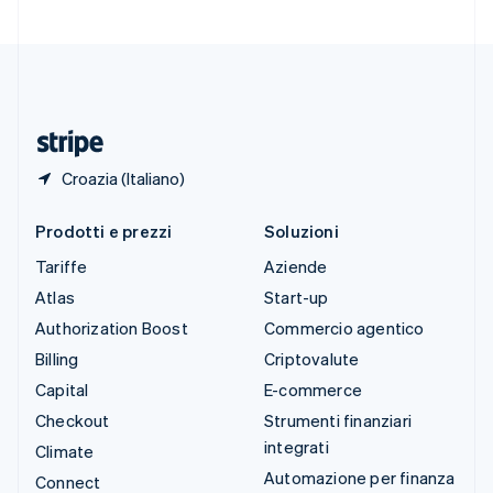
Svizzera
Deutsch
Français
Italiano
English
Thailandia
ไทย
English
Ungheria
English
Croazia (Italiano)
Prodotti e prezzi
Soluzioni
Tariffe
Aziende
Atlas
Start-up
Authorization Boost
Commercio agentico
Billing
Criptovalute
Capital
E-commerce
Checkout
Strumenti finanziari
integrati
Climate
Automazione per finanza
Connect