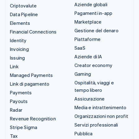
Aziende globali
Criptovalute
Pagamenti in-app
Data Pipeline
Marketplace
Elements
Gestione del denaro
Financial Connections
Piattaforme
Identity
SaaS
Invoicing
Aziende di IA
Issuing
Creator economy
Link
Gaming
Managed Payments
Ospitalità, viaggi e
Link di pagamento
tempo libero
Payments
Assicurazione
Payouts
Media e intrattenimento
Radar
Organizzazioni non profit
Revenue Recognition
Servizi professionali
Stripe Sigma
Pubblica
Tax