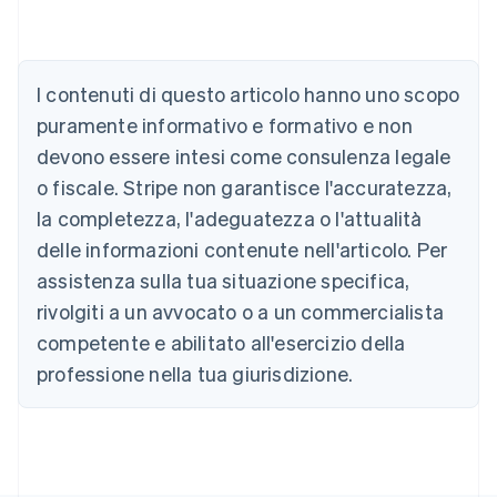
Australia
I contenuti di questo articolo hanno uno scopo
English
Austria
puramente informativo e formativo e non
Deutsch
English
devono essere intesi come consulenza legale
Belgio
Nederlands
Français
Deutsch
English
o fiscale. Stripe non garantisce l'accuratezza,
Brasile
la completezza, l'adeguatezza o l'attualità
Português
English
Bulgaria
delle informazioni contenute nell'articolo. Per
English
assistenza sulla tua situazione specifica,
Canada
rivolgiti a un avvocato o a un commercialista
English
Français
Cina continentale
competente e abilitato all'esercizio della
简体中文
English
professione nella tua giurisdizione.
Cipro
English
Croazia
English
Italiano
Danimarca
English