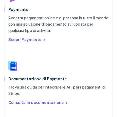
Portogallo
Português
English
Payments
RAS di Hong Kong, Cina
Accetta pagamenti online e di persona in tutto il mondo
English
简体中文
con una soluzione di pagamento sviluppata per
Regno Unito
English
qualsiasi tipo di attività.
Repubblica Ceca
Scopri Payments
English
Romania
English
Singapore
English
简体中文
Slovacchia
English
Documentazione di Payments
Slovenia
English
Italiano
Trova una guida per integrare le API per i pagamenti di
Spagna
Stripe.
Español
English
Stati Uniti
Consulta la documentazione
English
Español
简体中文
Svezia
Svenska
English