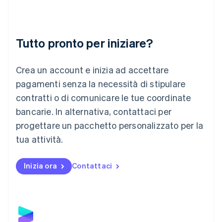
Lettonia
English
Liechtenstein
Deutsch
English
Tutto pronto per iniziare?
Lituania
English
Crea un account e inizia ad accettare
Lussemburgo
Français
Deutsch
English
pagamenti senza la necessità di stipulare
Malaysia
contratti o di comunicare le tue coordinate
English
简体中文
Malta
bancarie. In alternativa, contattaci per
English
progettare un pacchetto personalizzato per la
Messico
tua attività.
Español
English
Norvegia
English
Inizia ora
Contattaci
Nuova Zelanda
English
Paesi Bassi
Nederlands
English
Polonia
English