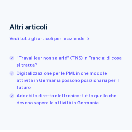
Emirati Arabi Uniti
English
Estonia
English
Altri articoli
Finlandia
English
Svenska
Vedi tutti gli articoli per le aziende
Francia
Français
English
Germania
“Travailleur non salarié” (TNS) in Francia: di cosa
Deutsch
English
si tratta?
Giappone
日本語
English
Digitalizzazione per le PMI: in che modo le
Gibilterra
attività in Germania possono posizionarsi per il
English
futuro
Grecia
English
Addebito diretto elettronico: tutto quello che
India
devono sapere le attività in Germania
English
Irlanda
English
Italia
Italiano
English