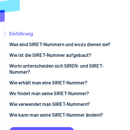
Betrugsprävention
Ecosystem
Atlas
Start-up-Gründung
Partner
Stripe App-Marktplatz
Climate
CO₂-Entnahme
Einführung
Identity
Was sind SIRET-Nummern und wozu dienen sie?
Online-Identitätsprüfung
Wie ist die SIRET-Nummer aufgebaut?
Beispiel einer SIRET-Nummer
Worin unterscheiden sich SIREN- und SIRET-
Nummer?
Stripe-Sessions 2026
Wie erhält man eine SIRET-Nummer?
Erfahren Sie, wie Stripe Lösungen für die W
Jetzt ansehen
Wo findet man seine SIRET-Nummer?
Wie verwendet man SIRET-Nummern?
Wie kann man seine SIRET-Nummer ändern?