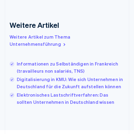
English
Indien
English
Weitere Artikel
Irland
English
Italien
Weitere Artikel zum Thema
Italiano
English
Unternehmensführung
Japan
日本語
English
Kanada
Informationen zu Selbständigen in Frankreich
English
Français
(travailleurs non salariés, TNS)
Kroatien
English
Italiano
Digitalisierung in KMU: Wie sich Unternehmen in
Lettland
Deutschland für die Zukunft aufstellen können
English
Elektronisches Lastschriftverfahren: Das
Liechtenstein
sollten Unternehmen in Deutschland wissen
Deutsch
English
Litauen
English
Luxemburg
Français
Deutsch
English
Malaysia