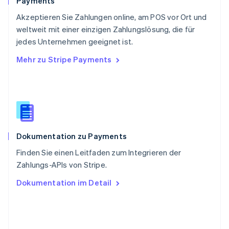
Payments
Deutsch
Français
Italiano
English
Akzeptieren Sie Zahlungen online, am POS vor Ort und
Singapur
English
简体中文
weltweit mit einer einzigen Zahlungslösung, die für
Slowakei
jedes Unternehmen geeignet ist.
English
Mehr zu Stripe Payments
Slowenien
English
Italiano
Sonderverwaltungsregion Hongkong,
China
English
简体中文
Spanien
Español
English
Dokumentation zu Payments
Thailand
ไทย
English
Finden Sie einen Leitfaden zum Integrieren der
Tschechische Republik
Zahlungs-APIs von Stripe.
English
Ungarn
Dokumentation im Detail
English
Vereinigte Arabische Emirate
English
Vereinigte Staaten
English
Español
简体中文