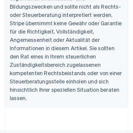
Australien
Bildungszwecken und sollte nicht als Rechts-
English
Belgien
oder Steuerberatung interpretiert werden.
Nederlands
Français
Deutsch
English
Stripe übernimmt keine Gewähr oder Garantie
Brasilien
für die Richtigkeit, Vollständigkeit,
Português
English
Bulgarien
Angemessenheit oder Aktualität der
English
Informationen in diesem Artikel. Sie sollten
Dänemark
English
den Rat eines in Ihrem steuerlichen
Deutschland
Zuständigkeitsbereich zugelassenen
Deutsch
English
Estland
kompetenten Rechtsbeistands oder von einer
English
Steuerberatungsstelle einholen und sich
Festlandchina
hinsichtlich Ihrer speziellen Situation beraten
简体中文
English
Finnland
lassen.
English
Svenska
Frankreich
Français
English
Gibraltar
English
Griechenland