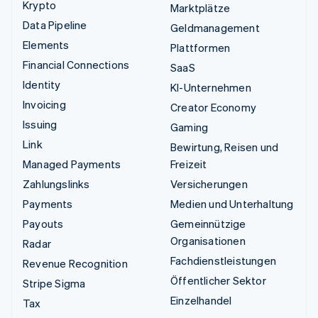
Krypto
Marktplätze
Data Pipeline
Geldmanagement
Elements
Plattformen
Financial Connections
SaaS
Identity
KI-Unternehmen
Invoicing
Creator Economy
Issuing
Gaming
Link
Bewirtung, Reisen und
Managed Payments
Freizeit
Zahlungslinks
Versicherungen
Payments
Medien und Unterhaltung
Payouts
Gemeinnützige
Organisationen
Radar
Fachdienstleistungen
Revenue Recognition
Öffentlicher Sektor
Stripe Sigma
Einzelhandel
Tax