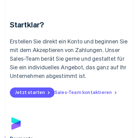
English
简体中文
Malta
English
Startklar?
Mexiko
Español
English
Neuseeland
Erstellen Sie direkt ein Konto und beginnen Sie
English
mit dem Akzeptieren von Zahlungen. Unser
Niederlande
Nederlands
English
Sales-Team berät Sie gerne und gestaltet für
Norwegen
Sie ein individuelles Angebot, das ganz auf Ihr
English
Österreich
Unternehmen abgestimmt ist.
Deutsch
English
Polen
Jetzt starten
Sales-Team kontaktieren
English
Portugal
Português
English
Rumänien
English
Schweden
Svenska
English
Schweiz