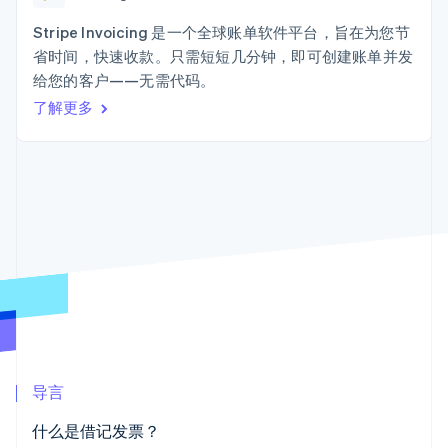
125+
Stripe Sigma
产品路线图
SaaS
自定义报告
Terminal
Sessions 年度大会
Stripe Invoicing 是一个全球账单软件平台，旨在为您节
线下支付
Data Pipeline
招聘
省时间，快速收款。只需短短几分钟，即可创建账单并发
数据同步
Authorization
资源
新闻编辑室
Boost
给您的客户——无需代码。
Stripe Press
支付成功率优
按行业
应用程序集成
了解更多
化
代码示例
Link
AI 企业
开发者博客
加速结账
创作者经济
API 状态
联系
游戏
酒店、旅游与休闲
联系销售
保险
成为合作伙伴
媒体与娱乐
更多
非营利组织
Product roadmap
专业服务
了解未来规划
公共部门
零售
Radar
欺诈防范
Atlas
初创企业注册
生态系统
导言
Climate
合作伙伴
碳移除
什么是借记发票？
Stripe App Marketplace