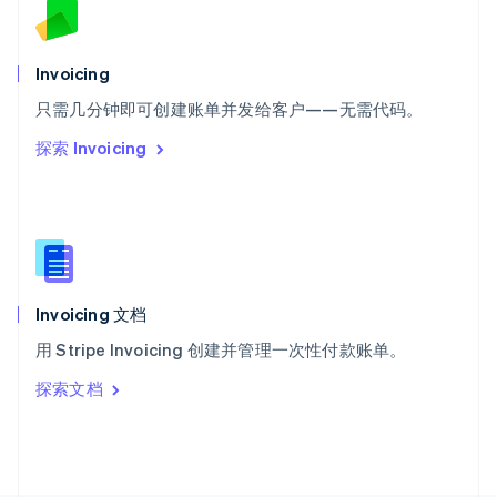
斯洛文尼亚
English
Italiano
泰国
Invoicing
ไทย
English
希腊
只需几分钟即可创建账单并发给客户——无需代码。
English
探索 Invoicing
西班牙
Español
English
新加坡
English
简体中文
新西兰
English
匈牙利
English
Invoicing 文档
意大利
用 Stripe Invoicing 创建并管理一次性付款账单。
Italiano
English
印度
探索文档
English
英国
English
直布罗陀
English