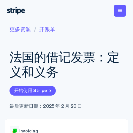
更多资源
开账单
按企业阶段
文档
学习
支付
营收
资金管
平台
理
易市
大型企业
Stripe 文档
博客
Payments
Billing
初创企业
API 参考文档
客户案例
法国的借记发票：定
在线支付
经常性收入
Global
Conn
库与 SDK
指南
Managed
Metronome
Payouts
Stripe Apps
Payments
按用量计费
平台
义和义务
备案商家解决
Subscriptions
向第三
按应用场景
方案
方打款
支持
订阅管理
Payment links
Crypto
指南
智能体商务
Invoicing
钱包、
加密货币
获取支持
无代码支付
一次性或定期
开始使用 Stripe
稳定币
电子商务
接受线上付款
管理支持方案
Checkout
账单
发行和
嵌入式金融
实施预建结账流程
专业服务
预构建支付界
Tax
发卡基
财务自动化
构建平台或交易市场
最后更新日期：2025 年 2 月 20 日
面
销售税和增值
础设施
全球化企业
管理订阅
Elements
税自动化
应用内支付
提供按用量计费
灵活的 UI 组件
Revenue
交易市场
发行稳定币支持的支付卡
支付方式
Recognition
公司
资金管理
使用代理预配和管理服务
Access to
会计自动化
Invoicing
平台