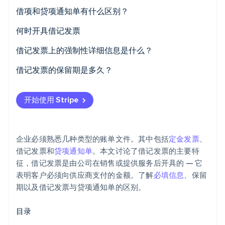
借项和贷项通知单有什么区别？
何时开具借记发票
Stripe Sessions 2026
借记发票上的强制性详细信息是什么？
了解 Stripe 如何为 AI 构建经济基础设施。
立即观看
借记发票示例
借记发票的保留期是多久？
开始使用 Stripe
企业必须熟悉几种类型的账单文件。其中包括
定金发票
、
借记发票和
贷项通知单
。本文讨论了借记发票的主要特
征，借记发票是由公司在销售或提供服务后开具的 — 它
表明客户必须向供应商支付的金额。了解
必填信息
、保留
期以及借记发票与贷项通知单的区别。
目录