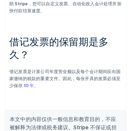
助 Stripe，您可以自定义发票、自动化收入会计处理并加
阿联酋
快付款结算速度。
English
爱尔兰
English
爱沙尼亚
English
借记发票的保留期是多
奥地利
Deutsch
English
久？
澳大利亚
English
巴西
Português
English
借记发票是计算公司年度营业额以及每个会计期间应向国
保加利亚
家缴纳的税款的重要文件。因此，每张开具的发票必须至
English
少保存
10 年
。
比利时
Nederlands
Français
Deutsch
English
波兰
English
丹麦
English
本文中的内容仅供一般信息和教育目的，不应
德国
被解释为法律或税务建议。Stripe 不保证或担
Deutsch
English