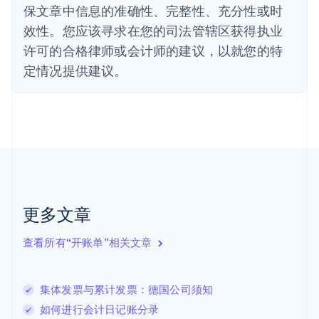
法国
保文章中信息的准确性、完整性、充分性或时
Français
English
效性。您应该寻求在您的司法管辖区获得执业
芬兰
许可的合格律师或会计师的建议，以就您的特
English
Svenska
定情况提供建议。
荷兰
Nederlands
English
加拿大
English
Français
捷克
English
克罗地亚
English
Italiano
拉脱维亚
English
更多文章
立陶宛
English
列支敦士登
查看所有“开账单”相关文章
Deutsch
English
卢森堡
Français
Deutsch
English
集体发票与累计发票：德国公司须知
罗马尼亚
如何进行会计日记账分录
English