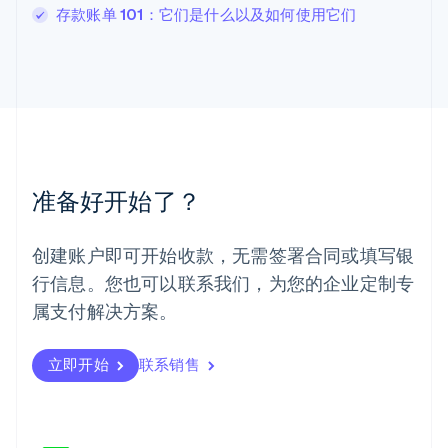
马尔他
存款账单 101：它们是什么以及如何使用它们
English
马来西亚
English
简体中文
美国
English
Español
简体中文
墨西哥
Español
English
挪威
准备好开始了？
English
葡萄牙
Português
English
创建账户即可开始收款，无需签署合同或填写银
日本
行信息。您也可以联系我们，为您的企业定制专
日本語
English
瑞典
属支付解决方案。
Svenska
English
瑞士
Deutsch
Français
Italiano
English
立即开始
联系销售
塞浦路斯
English
斯洛伐克
English