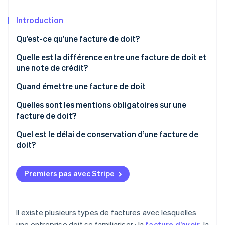
Commerce de détail
État des API
Atlas
Constitution d'une entreprise
Introduction
Climate
Qu’est-ce qu’une facture de doit?
Élimination du carbone
Écosystème
Quelle est la différence entre une facture de doit et
Identity
Partenaires
une note de crédit?
Vérification de l'identité
Stripe App Marketplace
Quand émettre une facture de doit
Quelles sont les mentions obligatoires sur une
facture de doit?
Stripe Sessions 2026
Exemple de facture de doit
Quel est le délai de conservation d’une facture de
Découvrez comment Stripe construit l’infrastructure écon
doit?
l’IA.
Regarder
Premiers pas avec Stripe
Il existe plusieurs types de factures avec lesquelles
une entreprise doit se familiariser : la
facture d’avoir
, la