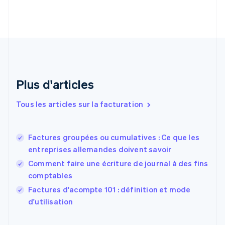
Croatie
English
Italiano
Danemark
English
Émirats arabes unis
English
Espagne
Español
English
Plus d'articles
Estonie
English
Tous les articles sur la facturation
États-Unis
English
Español
简体中文
Finlande
English
Svenska
Factures groupées ou cumulatives : Ce que les
France
entreprises allemandes doivent savoir
Français
English
Comment faire une écriture de journal à des fins
Gibraltar
comptables
English
Grèce
Factures d'acompte 101 : définition et mode
English
d'utilisation
Hongrie
English