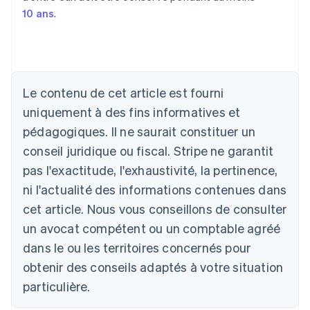
10 ans
.
Allemagne
Deutsch
English
Australie
Le contenu de cet article est fourni
English
uniquement à des fins informatives et
Autriche
pédagogiques. Il ne saurait constituer un
Deutsch
English
Belgique
conseil juridique ou fiscal. Stripe ne garantit
Nederlands
Français
Deutsch
English
pas l'exactitude, l'exhaustivité, la pertinence,
Brésil
ni l'actualité des informations contenues dans
Português
English
Bulgarie
cet article. Nous vous conseillons de consulter
English
un avocat compétent ou un comptable agréé
Canada
English
Français
dans le ou les territoires concernés pour
Chine continentale
obtenir des conseils adaptés à votre situation
简体中文
English
Chypre
particulière.
English