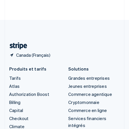
Slovénie
English
Italiano
Suède
Svenska
English
Suisse
Deutsch
Français
Italiano
English
Thaïlande
ไทย
English
Canada (Français)
Produits et tarifs
Solutions
Tarifs
Grandes entreprises
Atlas
Jeunes entreprises
Authorization Boost
Commerce agentique
Billing
Cryptomonnaie
Capital
Commerce en ligne
Checkout
Services financiers
intégrés
Climate