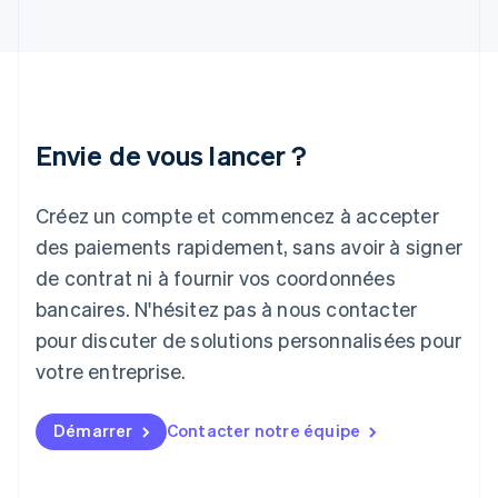
Inde
English
Irlande
English
Italie
Italiano
English
Japon
Envie de vous lancer ?
日本語
English
Lettonie
Créez un compte et commencez à accepter
English
Liechtenstein
des paiements rapidement, sans avoir à signer
Deutsch
English
de contrat ni à fournir vos coordonnées
Lituanie
English
bancaires. N'hésitez pas à nous contacter
Luxembourg
pour discuter de solutions personnalisées pour
Français
Deutsch
English
Malaisie
votre entreprise.
English
简体中文
Malte
Démarrer
Contacter notre équipe
English
Mexique
Español
English