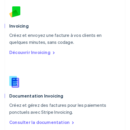
Norvège
English
Nouvelle-Zélande
English
Pays-Bas
Invoicing
Nederlands
English
Créez et envoyez une facture à vos clients en
Pologne
English
quelques minutes, sans codage.
Portugal
Découvrir Invoicing
Português
English
RAS de Hong Kong, Chine
English
简体中文
République tchèque
English
Roumanie
English
Documentation Invoicing
Royaume-Uni
English
Créez et gérez des factures pour les paiements
Singapour
ponctuels avec Stripe Invoicing.
English
简体中文
Slovaquie
Consulter la documentation
English