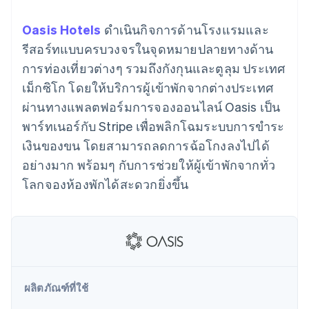
มากกว่า 125
ขายและ VAT
แพลตฟอร์ม
การใช้งาน
รายการ
Authorization
อัตโนมัติ
Revenue
แผนงานผลิตภัณฑ์
SaaS
ออกบัตรที่มีสเตเบิลคอยน์
Oasis Hotels
ดำเนินกิจการด้านโรงแรมและ
Boost
Recognition
การประชุมประจำปีแบบ
รองรับอยู่
ยกระดับการ
เซสชัน
รีสอร์ทแบบครบวงจรในจุดหมายปลายทางด้าน
จัดเตรียมและจัดการ
ระบบ
ยอมรับการ
ตำแหน่งงาน
บริการด้วยเอเจนต์
การท่องเที่ยวต่างๆ รวมถึงกังกุนและตูลุม ประเทศ
อัตโนมัติ
ชำระเงิน
Link
ห้องข่าว
ตามอุตสาหกรรม
การชำระเงินที่
สำหรับการ
Stripe
Stripe Press
เม็กซิโก โดยให้บริการผู้เข้าพักจากต่างประเทศ
Sigma
รวดเร็วขึ้น
ทำบัญชี
รายงานที่
ผ่านทางแพลตฟอร์มการจองออนไลน์ Oasis เป็น
บริษัท AI
แหล่งข้อมูล
ออกแบบเอง
แวดวงครีเอเตอร์
พาร์ทเนอร์กับ Stripe เพื่อพลิกโฉมระบบการขำระ
Data
เกม
การติดต่อ
Pipeline
เงินของขน โดยสามารถลดการฉ้อโกงลงไปได้
การบริการ การเดินทาง
การเชื่อมต่อการทำงาน
การซิงค์
และสันทนาการ
แอป
ติดต่อฝ่ายขาย
อย่างมาก พร้อมๆ กับการช่วยให้ผู้เข้าพักจากทั่ว
ข้อมูล
ประกันภัย
ตัวอย่างโค้ด
สมัครเป็นพาร์ทเนอร์
สื่อและความบันเทิง
บล็อกของนักพัฒนา
โลกจองห้องพักได้สะดวกยิ่งขึ้น
องค์กรไม่แสวงผลกำไร
สถานะ API
บริการเฉพาะทาง
ภาครัฐ
เพิ่มเติม
ธุรกิจค้าปลีก
Product roadmap
ดูสิ่งที่กำลังจะมาถึง
Radar
ระบบนิเวศ
การป้องกันการฉ้อโกง
ผลิตภัณฑ์ที่ใช้
Atlas