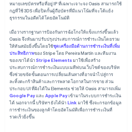
หมายเลขบัตรหรือที่อยู่ IP ที่เฉพาะเจาะจง Oasis สามารถใช้
กฎที่ใช้ 3DS เพื่อปิดกั้นผู้ถือบัตรที่มีแนวโน้มที่จะโต้แย้ง
ธุรกรรมในอดีตได้โดยอัตโนมัติ
เมื่อวางรากฐานการป้องกันการฉ้อโกงให้แข็งแกร่งขึ้นแล้ว
Oasis จึงหันมาปรับปรุงประสบการณ์การชำระเงินโดยรวม
ให้ทันสมัยยิ่งขึ้นโดยใช้
ชุดเครื่องมือด้านการชำระเงินที่เพิ่ม
ประสิทธิภาพ
ของ Stripe โดย Pereira Martín และทีมงาน
ของเขาได้นำ
Stripe Elements
มาใช้เพื่อสร้าง
ประสบการณ์การชำระเงินแบบเนทีฟบนเว็บไซต์ของบริษัท
ซึ่งช่วยขจัดขั้นตอนการเปลี่ยนเส้นทางที่อาจนำไปสู่การ
ละทิ้งตะกร้าสินค้าและการพลาดโอกาสในการขาย ส่วน
ประกอบ UI ที่ฝังได้ใน Elements ช่วยให้ Oasis สามารถเพิ่ม
Google Pay
และ
Apple Pay
เข้ามาในระบบการชำระเงิน
ได้ นอกจากนี้ บริษัทฯ ยังได้นำ
Link
มาใช้ ซึ่งจะกรอกข้อมูล
การชำระเงินของลูกค้าโดยอัตโนมัติเพื่อการชำระเงินที่
รวดเร็วยิ่งขึ้น