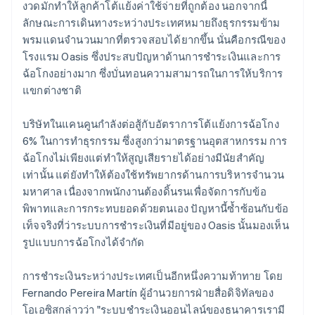
งวดมักทำให้ลูกค้าโต้แย้งค่าใช้จ่ายที่ถูกต้อง นอกจากนี้
ลักษณะการเดินทางระหว่างประเทศหมายถึงธุรกรรมข้าม
พรมแดนจำนวนมากที่ตรวจสอบได้ยากขึ้น นั่นคือกรณีของ
โรงแรม Oasis ซึ่งประสบปัญหาด้านการชำระเงินและการ
ฉ้อโกงอย่างมาก ซึ่งบั่นทอนความสามารถในการให้บริการ
แขกต่างชาติ
บริษัทในแคนคูนกำลังต่อสู้กับอัตราการโต้แย้งการฉ้อโกง
6% ในการทำธุรกรรม ซึ่งสูงกว่ามาตรฐานอุตสาหกรรม การ
ฉ้อโกงไม่เพียงแต่ทำให้สูญเสียรายได้อย่างมีนัยสำคัญ
เท่านั้น แต่ยังทำให้ต้องใช้ทรัพยากรด้านการบริหารจำนวน
มหาศาล เนื่องจากพนักงานต้องดิ้นรนเพื่อจัดการกับข้อ
พิพาทและการกระทบยอดด้วยตนเอง ปัญหานี้ซ้ำซ้อนกับข้อ
เท็จจริงที่ว่าระบบการชำระเงินที่มีอยู่ของ Oasis นั้นมองเห็น
รูปแบบการฉ้อโกงได้จำกัด
การชำระเงินระหว่างประเทศเป็นอีกหนึ่งความท้าทาย โดย
Fernando Pereira Martín ผู้อำนวยการฝ่ายสื่อดิจิทัลของ
โอเอซิสกล่าวว่า "ระบบชำระเงินออนไลน์ของธนาคารเรามี