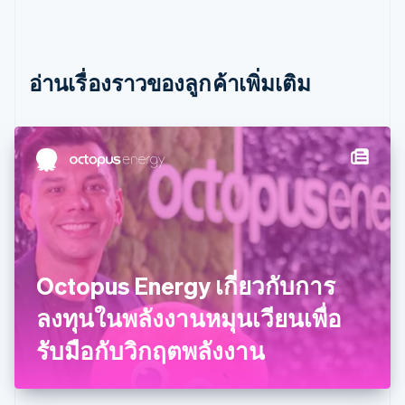
简体中文
English
ไซปรัส
English
ญี่ปุ่น
อ่านเรื่องราวของลูกค้าเพิ่มเติม
日本語
English
เดนมาร์ก
English
ไทย
ไทย
English
นอร์เวย์
English
นิวซีแลนด์
English
เนเธอร์แลนด์
Nederlands
English
Octopus Energy เกี่ยวกับการ
บราซิล
Português
English
ลงทุนในพลังงานหมุนเวียนเพื่อ
บัลแกเรีย
รับมือกับวิกฤตพลังงาน
English
เบลเยียม
Nederlands
Français
Deutsch
English
โปรตุเกส