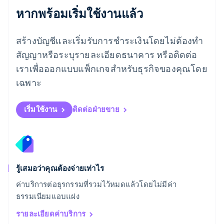
English
หากพร้อมเริ่มใช้งานแล้ว
ลิกเตนสไตน์
Deutsch
English
ลิทัวเนีย
สร้างบัญชีและเริ่มรับการชำระเงินโดยไม่ต้องทำ
English
สัญญาหรือระบุรายละเอียดธนาคาร หรือติดต่อ
สเปน
เราเพื่อออกแบบแพ็กเกจสำหรับธุรกิจของคุณโดย
Español
English
สโลวาเกีย
เฉพาะ
English
สโลวีเนีย
English
Italiano
เริ่มใช้งาน
ติดต่อฝ่ายขาย
สวิตเซอร์แลนด์
Deutsch
Français
Italiano
English
สวีเดน
Svenska
English
สหรัฐอเมริกา
English
Español
简体中文
รู้เสมอว่าคุณต้องจ่ายเท่าไร
สหรัฐอาหรับเอมิเรตส์
ค่าบริการต่อธุรกรรมที่รวมไว้หมดแล้วโดยไม่มีค่า
English
ธรรมเนียมแอบแฝง
สหราชอาณาจักร
English
รายละเอียดค่าบริการ
สาธารณรัฐเช็ก