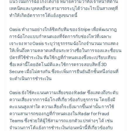
แนวโน้มการฉ้อโกงได้ง่าย หมายความว่าทั้งเจ้าหน้าที่ด้าน
เทคนิคและบุคคลอื่นๆ สามารถระบุได้ว่าอะไรเป็นสาเหตุที่
ทำให้เกิดอัตราการโต้แย้งสูงขนาดนี้
Oasis ทำงานอย่างใกล้ชิดกับทีมของ Stripe เพื่อพัฒนากฎ
การฉ้อโกงแบบกำหนดเองที่จัดการกับช่องโหว่ที่เฉพาะ
เจาะจง ทาง Oasis ระบุว่าธุรกรรมฉ้อโกงจำนวนมากแสดง
ให้เห็นถึงความคลาดเคลื่อนระหว่างชื่อในการจองและชื่อบน
บัตรที่ใช้ชำระเงิน ทีมใช้กฎที่กำหนดเองซึ่งจะเปรียบเทียบ
ชื่อเหล่านี้โดยอัตโนมัติและใช้การตรวจสอบสิทธิ์ 3D
Secure เมื่อไม่ตรงกัน ซึ่งจะเพิ่มการยืนยันอีกชั้นหนึ่งก่อนที่
จะดำเนินการชำระเงิน
Oasis ยังใช้คะแนนความเสี่ยงของ Radar ซึ่งแสดงถึงระดับ
ความเสี่ยงจากการฉ้อโกงที่เกี่ยวข้องกับธุรกรรม โดยยิ่งมี
คะแนนสูงเท่าใด ความเสี่ยงก็จะยิ่งมากขึ้นเท่านั้น การใช้
ความสามารถของกฎที่กำหนดเองใน Radar for Fraud
Teams ซึ่งช่วยให้ผู้ใช้สามารถแยกตัวแปรต่างๆ ได้ เช่น
จำนวนการโต้แย้งการชำระเงินก่อนหน้านี้ที่เกี่ยวข้องกับ