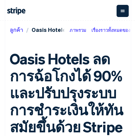
ลูกค้า
Oasis Hoteles
ภาพรวม
เรื่องราวทั้งหมดของลูก
ตามขั้น
เอกสารประกอบ
เรียนรู้
การชำระเงิน
รายรับ
การ
แพลตฟอ
จัดการ
และ
องค์กร
Stripe Docs
บล็อก
เงิน
มาร์เก็ต
Payments
Billing
ธุรกิจสตาร์ทอัพ
ข้อมูลอ้างอิงเกี่ยวกับ API
เรื่องราวจากลูกค้า
Oasis Hotels ลด
การชำระเงิน
รายรับตาม
เพลส
ไลบรารีและ SDK
คู่มือ
ออนไลน์
แบบแผนล่วง
Stripe Apps
Global
Payment links
หน้า
Metronome
Payouts
Conne
การฉ้อโกงได้ 90%
การชำร
ตามกรณีใช้งาน
การชำระเงิน
การเรียกเก็บ
เบิกจ่าย
เงินสำห
การสนับสนุน
แบบไม่ต้อง
เงินตามการ
ให้กับ
แพลตฟอ
คู่มือ
การค้าแบบใช้เอเจนต์
และปรับปรุงระบบ
เขียนโค้ด
Checkout
ใช้งาน
การชำระเงิน
บุคคลที่
อีคอมเมิร์ซ
รับการสนับสนุน
UI การชำระ
ตามรอบบิล
สาม
บริการทางการเงินที่ผสาน
รับการชำระเงินออนไลน์
แพ็กเกจการสนับสนุนที่ได้
การจัดการ
เงินสำเร็จรูป
รวมในตัว
ติดตั้งใช้งานการชำระเงิน
รับการจัดการ
การชำระเงินให้ทัน
การชำระเงิน
Elements
การทำงานอัตโนมัติด้าน
สำเร็จรูป
บริการเฉพาะทาง
องค์ประกอบ UI
ตามรอบบิล
Invoicing
การเงิน
สร้างแพลตฟอร์มหรือ
ครั้งเดียวหรือ
ที่ยืดหยุ่น
ธุรกิจทั่วโลก
มาร์เก็ตเพลส
สมัยขึ้นด้วย Stripe
ตามแบบแผน
วิธีการชำระ
การชำระเงินในแอป
จัดการการชำระเงินตาม
เงิน
ล่วงหน้า
Tax
มาร์เก็ตเพลส
รอบบิล
เข้าถึงได้
คิดภาษีการ
บริษัท
การจัดการเงิน
เสนอการเรียกเก็บเงินตาม