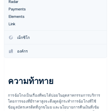
พาร์ทเนอร์
Radar
การก่อตั้งบริษัทสตาร์ทอัพ
Stripe App Marketplace
Payments
Climate
Elements
การขจัดคาร์บอน
Link
เม็กซิโก
Stripe Sessions 2026
ดูว่า Stripe กำลังสร้างโครงสร้างพื้นฐานระบบเศรษฐกิจสำหรับ
องค์กร
AI อย่างไร
รับชมเลย
ความท้าทาย
การฉ้อโกงเป็นเรื่องที่พบได้บ่อยในอุตสาหกรรมการบริการ
โดยการจองที่มีราคาสูงจะดึงดูดผู้กระทำการฉ้อโกงที่ใช้
ข้อมูลบัตรเครดิตที่ถูกขโมย และนโยบายการคืนเงินที่เข้ม