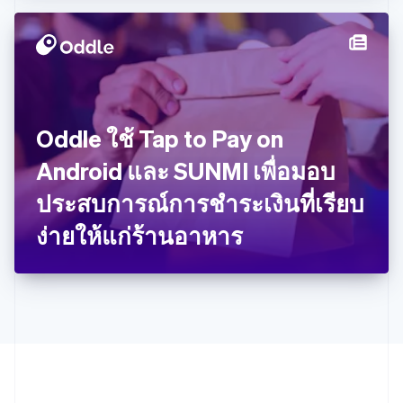
Português
English
โปแลนด์
English
ฝรั่งเศส
Français
English
ฟินแลนด์
English
Svenska
Oddle ใช้ Tap to Pay on
มอลตา
English
Android และ SUNMI เพื่อมอบ
มาเลเซีย
English
简体中文
ประสบการณ์การชำระเงินที่เรียบ
เม็กซิโก
ง่ายให้แก่ร้านอาหาร
Español
English
ยิบรอลตาร์
English
เยอรมนี
Deutsch
English
โรมาเนีย
English
ลักเซมเบิร์ก
Français
Deutsch
English
ลัตเวีย