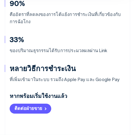
90%
คืออัตราที่ลดลงของการโต้แย้งการชำระเงินที่เกี่ยวข้องกับ
การฉ้อโกง
33%
ของปริมาณธุรกรรมได้รับการประมวลผลผ่าน Link
หลายวิธีการชำระเงิน
ที่เพิ่มเข้ามาในระบบ รวมถึง Apple Pay และ Google Pay
กรีซ
English
หากพร้อมเริ่มใช้งานแล้ว
เขตบริหารพิเศษฮ่องกง ประเทศจีน
English
简体中文
ติดต่อฝ่ายขาย
แคนาดา
English
Français
โครเอเชีย
English
Italiano
จีนแผ่นดินใหญ่