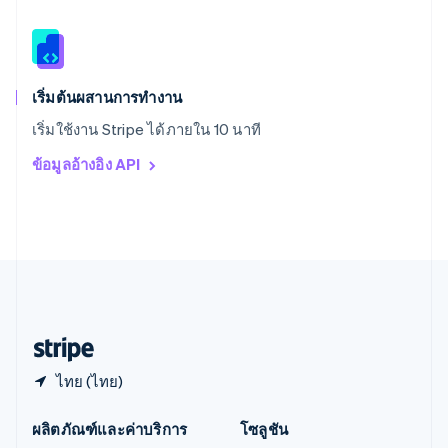
English
สิงคโปร์
English
简体中文
ออสเตรเลีย
English
เริ่มต้นผสานการทำงาน
ออสเตรีย
เริ่มใช้งาน Stripe ได้ภายใน 10 นาที
Deutsch
English
อิตาลี
ข้อมูลอ้างอิง API
Italiano
English
อินเดีย
English
เอสโตเนีย
English
ไอร์แลนด์
English
ฮังการี
English
ไทย (ไทย)
ผลิตภัณฑ์และค่าบริการ
โซลูชัน