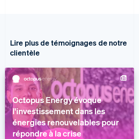
Autriche
Deutsch
English
Belgique
Nederlands
Français
Deutsch
English
Brésil
Português
English
Lire plus de témoignages de notre
Bulgarie
English
clientèle
Canada
English
Français
Chine continentale
简体中文
English
Chypre
English
Croatie
Octopus Energy évoque
English
Italiano
Danemark
l'investissement dans les
English
Émirats arabes unis
énergies renouvelables pour
English
répondre à la crise
Espagne
Español
English