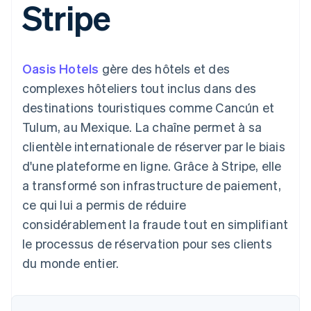
Stripe
d'IU flexibles
Recognition
l’application
ou une place de marché
Moyens de
Automatisations
Places de marché
paiement
Entreprise
comptables
Gestion financière
Gérer les abonnements
Accès à plus
Stripe Sigma
Plateformes
de 125 modes
Rapports
Feuille de route du
Logiciels-services
Proposer une
Oasis Hotels
gère des hôtels et des
de paiement
Terminal
personnalisés
produit
facturation à
Paiements en
Data Pipeline
Conférence annuelle de
l’utilisation
complexes hôteliers tout inclus dans des
personne
Synchronisation
Sessions
Émettre des cartes qui
destinations touristiques comme Cancún et
Authorization
des données
Carrières
reposent sur les
Par secteur d'activité
Boost
Salle de presse
cryptomonnaies
Tulum, au Mexique. La chaîne permet à sa
Optimisation
Stripe Press
stables
clientèle internationale de réserver par le biais
des
Entreprises d'IA
Fournir et gérer des
acceptations
Link
Économie de la
services à l’aide
d'une plateforme en ligne. Grâce à Stripe, elle
Paiements
création
d’agents
Jeux
a transformé son infrastructure de paiement,
accélérés
Contact
Hôtellerie, voyages et
ce qui lui a permis de réduire
loisirs
Nous contacter
Assurances
considérablement la fraude tout en simplifiant
Devenir partenaire
Ressources
Médias et
le processus de réservation pour ses clients
Plus
divertissements
Product roadmap
Organismes à but non
Intégrations
du monde entier.
Découvrez ce qui vous attend
lucratif
d'applications
Services aux
Exemples de code
Radar
entreprises
Blog des développeurs
Prévention de la fraude
Secteur public