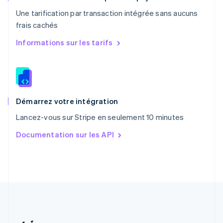
Portugal
Une tarification par transaction intégrée sans aucuns
Português
English
frais cachés
RAS de Hong Kong, Chine
English
简体中文
Informations sur les tarifs
République tchèque
English
Roumanie
English
Royaume-Uni
English
Démarrez votre intégration
Singapour
Lancez-vous sur Stripe en seulement 10 minutes
English
简体中文
Slovaquie
Documentation sur les API
English
Slovénie
English
Italiano
Suède
Svenska
English
Suisse
Deutsch
Français
Italiano
English
Thaïlande
ไทย
English