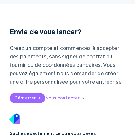
Lettonie
English
Liechtenstein
Deutsch
English
Envie de vous lancer?
Lituanie
English
Luxembourg
Créez un compte et commencez à accepter
Français
Deutsch
English
Malaisie
des paiements, sans signer de contrat ou
English
简体中文
fournir ou de coordonnées bancaires. Vous
Malte
pouvez également nous demander de créer
English
Mexique
une offre personnalisée pour votre entreprise.
Español
English
Norvège
English
Démarrer
Nous contacter
Nouvelle-Zélande
English
Pays-Bas
Nederlands
English
Pologne
English
Sachez exactement ce que vous payez