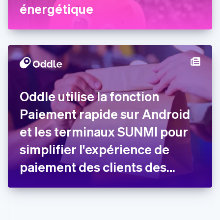
énergétique
Estonie
English
États-Unis
English
Español
简体中文
Finlande
English
Svenska
France
Français
English
Gibraltar
Oddle utilise la fonction
English
Grèce
Paiement rapide sur Android
English
Hongrie
et les terminaux SUNMI pour
English
simplifier l'expérience de
Inde
English
paiement des clients des
Irlande
English
restaurants
Italie
Italiano
English
Japon
日本語
English