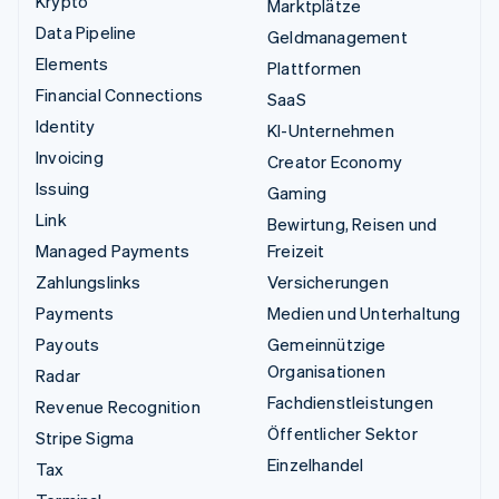
Krypto
Marktplätze
Data Pipeline
Geldmanagement
Elements
Plattformen
Financial Connections
SaaS
Identity
KI-Unternehmen
Invoicing
Creator Economy
Issuing
Gaming
Link
Bewirtung, Reisen und
Managed Payments
Freizeit
Zahlungslinks
Versicherungen
Payments
Medien und Unterhaltung
Payouts
Gemeinnützige
Organisationen
Radar
Fachdienstleistungen
Revenue Recognition
Öffentlicher Sektor
Stripe Sigma
Einzelhandel
Tax