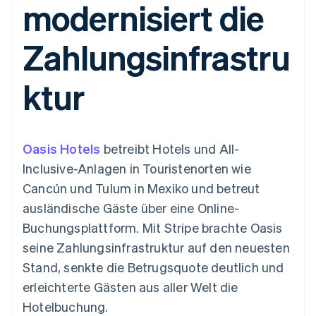
modernisiert die
Data Pipeline
Geldmanagement
Marktplatz auf
Zugriff auf mehr als
Datensynchronisierung
Produkt-Roadmap
Plattformen
Grundlagen der
125
Stripe Sessions
SaaS
Abonnementverwaltung
Zahlungsinfrastru
Terminal
Karriere
Zahlungen vor Ort
Newsroom
So setzen Sie
Authorization
Stripe Press
nutzungsbasierte
ktur
Boost
Abrechnung um
Nach Branche
Optimierung der
Stablecoin-gestützte
Autorisierungsraten
Karten ausgeben: So
Link
KI-Unternehmen
Kontakt
geht´s
Beschleunigter
Creator Economy
Bereitstellung und
Oasis Hotels
Bezahlvorgang
betreibt Hotels und All-
Gaming
Verwaltung von
Sales-Team
Financial
Bewirtung, Reisen und
Diensten mit Agenten
kontaktieren
Inclusive-Anlagen in Touristenorten wie
Connections
Freizeit
Partner werden
Verbundene
Versicherungen
Cancún und Tulum in Mexiko und betreut
Medien und
Finanzdaten
ausländische Gäste über eine Online-
Unterhaltung
Ressourcen
Gemeinnützige
Buchungsplattform. Mit Stripe brachte Oasis
Organisationen
seine Zahlungsinfrastruktur auf den neuesten
Fachdienstleistungen
App-Integrationen
Mehr
Öffentlicher Sektor
Code-Beispiele
Stand, senkte die Betrugsquote deutlich und
Product roadmap
Einzelhandel
Entwickler-Blog
erleichterte Gästen aus aller Welt die
Ausblick
API-Status
Hotelbuchung.
Radar