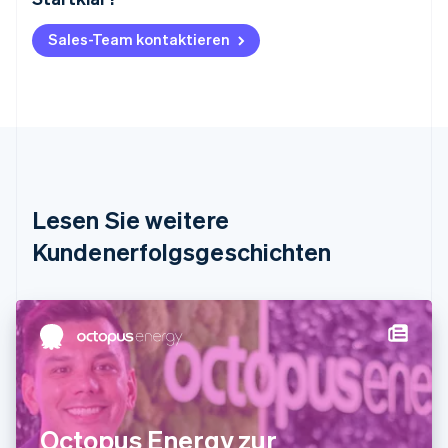
English
Belgien
Sales-Team kontaktieren
Nederlands
Français
Deutsch
English
Brasilien
Português
English
Bulgarien
English
Dänemark
English
Deutschland
Lesen Sie weitere
Deutsch
English
Estland
Kundenerfolgsgeschichten
English
Festlandchina
简体中文
English
Finnland
English
Svenska
Frankreich
Français
English
Gibraltar
English
Octopus Energy zur
Griechenland