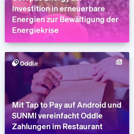
English
Investition in erneuerbare
Indien
Energien zur Bewältigung der
English
Irland
Energiekrise
English
Italien
Italiano
English
Japan
日本語
English
Kanada
English
Français
Kroatien
English
Italiano
Lettland
English
Liechtenstein
Deutsch
English
Mit Tap to Pay auf Android und
Litauen
SUNMI vereinfacht Oddle
English
Luxemburg
Zahlungen im Restaurant
Français
Deutsch
English
Malaysia