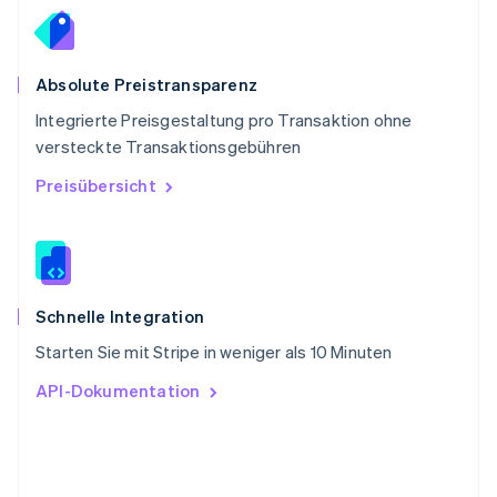
Deutsch
Français
Italiano
English
Singapur
English
简体中文
Slowakei
Absolute Preistransparenz
English
Integrierte Preisgestaltung pro Transaktion ohne
Slowenien
versteckte Transaktionsgebühren
English
Italiano
Sonderverwaltungsregion Hongkong,
Preisübersicht
China
English
简体中文
Spanien
Español
English
Thailand
ไทย
English
Schnelle Integration
Tschechische Republik
Starten Sie mit Stripe in weniger als 10 Minuten
English
Ungarn
API-Dokumentation
English
Vereinigte Arabische Emirate
English
Vereinigte Staaten
English
Español
简体中文