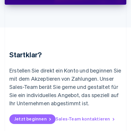
English
简体中文
Malta
English
Mexiko
Español
English
Neuseeland
English
Niederlande
Nederlands
English
Startklar?
Norwegen
English
Österreich
Erstellen Sie direkt ein Konto und beginnen Sie
Deutsch
English
mit dem Akzeptieren von Zahlungen. Unser
Polen
Sales-Team berät Sie gerne und gestaltet für
English
Portugal
Sie ein individuelles Angebot, das speziell auf
Português
English
Ihr Unternehmen abgestimmt ist.
Rumänien
English
Schweden
Jetzt beginnen
Sales-Team kontaktieren
Svenska
English
Schweiz