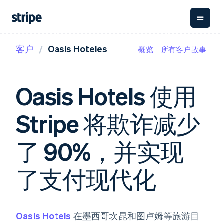
客户
Oasis Hoteles
概览
所有客户故事
按企业阶段
文档
学习
支付
营收
资金管理
平台
易市
大型企业
Stripe 文档
博客
Payments
Billing
Treasury
初创企业
API 参考文档
客户案例
Oasis Hotels 使用
在线支付
经常性收入
Con
库与 SDK
指南
企业财务
Managed
Metronome
Stripe Apps
Payments
按用量计费
Global
平台
Stripe 将欺诈减少
备案商家解决
Payouts
Subscriptions
Capi
按应用场景
方案
平
支持
向第三方
订阅管理
Payment links
客户
指南
智能体商务
了 90%，并实现
打款
Invoicing
Trea
加密货币
获取支持
无代码支付
一次性或定期
Capital
平
电子商务
接受线上付款
托管支持方案
企业融资
Checkout
账单
嵌入
嵌入式金融
实施预置结账流程
专业服务
了支付现代化
预构建支付界
Crypto
Tax
融服
财务自动化
构建平台或交易市场
钱包、稳
面
销售税和增值
Iss
全球化企业
管理订阅
定币发行
Elements
税自动化
实体
应用内支付
提供按用量计费
灵活的 UI 组件
和发卡基
Crypto
Revenue
虚拟
交易市场
发行稳定币支持的支付卡
Onramp
支付方式
Recognition
础设施
公司
资金管理
通过智能体配置和管理服
可嵌入的
Oasis Hotels
支持 125 种以
在墨西哥坎昆和图卢姆等旅游目
会计自动化
平台
务