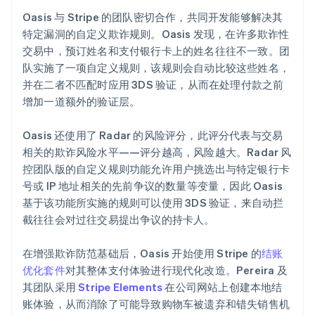
Oasis 与 Stripe 的团队密切合作，共同开发能够解决其
特定漏洞的自定义欺诈规则。Oasis 发现，在许多欺诈性
交易中，预订姓名和支付银行卡上的姓名往往不一致。团
队实施了一项自定义规则，该规则会自动比较这些姓名，
并在二者不匹配时应用 3DS 验证，从而在处理付款之前
增加一道额外的验证层。
Oasis 还使用了 Radar 的风险评分，此评分代表与交易
相关的欺诈风险水平——评分越高，风险越大。Radar 风
控团队版的自定义规则功能允许用户挑选出与特定银行卡
号或 IP 地址相关的先前争议的数量等变量，因此 Oasis
基于该功能所实施的规则可以使用 3DS 验证，来自动拦
截往往会对过往交易提出争议的持卡人。
在增强欺诈防范基础后，Oasis 开始使用 Stripe 的
结账
优化套件
对其整体支付体验进行现代化改造。Pereira 及
其团队采用
Stripe Elements
在公司网站上创建本地结
账体验，从而消除了可能导致购物车被遗弃和错失销售机