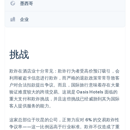
墨西哥
Climate
碳移除
企业
Identity
在线身份验证
挑战
Stripe Sessions 2026
了解 Stripe 如何为 AI 构建经济基础设施。
欺诈在酒店业十分常见：欺诈行为者受高价预订吸引，会
立即观看
利用被盗卡信息进行欺诈，而严格的退款政策常常导致客
户对合法扣款提出争议。而且，国际旅行意味着存在大量
验证难度较大的跨境交易。这就是 Oasis Hotels 面临的
重大支付和欺诈挑战，并且这些挑战已经威胁到其为国际
客人提供服务的能力。
这家总部位于坎昆的公司，正努力应对 6% 的交易欺诈性
争议率——这一比例远高于行业标准。欺诈不仅造成了重