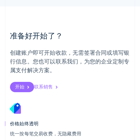
Español
English
挪威
English
葡萄牙
Português
English
准备好开始了？
日本
日本語
English
瑞典
创建账户即可开始收款，无需签署合同或填写银
Svenska
English
瑞士
行信息。您也可以联系我们，为您的企业定制专
Deutsch
Français
Italiano
English
属支付解决方案。
塞浦路斯
English
斯洛伐克
开始
联系销售
English
斯洛文尼亚
English
Italiano
泰国
ไทย
English
希腊
价格始终透明
English
统一按每笔交易收费，无隐藏费用
西班牙