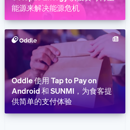
English
Français
能源来解决能源危机
捷克
English
克罗地亚
English
Italiano
拉脱维亚
English
立陶宛
English
列支敦士登
Deutsch
English
卢森堡
Français
Deutsch
English
罗马尼亚
Oddle 使用 Tap to Pay on
English
Android 和 SUNMI，为食客提
马尔他
English
供简单的支付体验
马来西亚
English
简体中文
美国
English
Español
简体中文
墨西哥