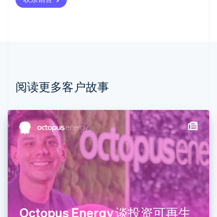
Deutsch
English
澳大利亚
English
巴西
Português
English
保加利亚
English
比利时
Nederlands
Français
Deutsch
English
阅读更多客户故事
波兰
English
丹麦
English
德国
Deutsch
English
法国
Français
English
芬兰
English
Svenska
荷兰
Nederlands
English
Octopus Energy 谈投资可再生
加拿大