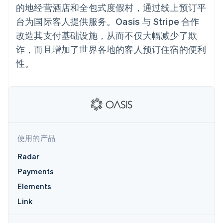
加密货币
上
Stripe Sigma
产品路线图
的地经营酒店和全包式度假村，通过线上预订平
SaaS
自定义报告
购买
Terminal
Sessions 年度大会
台为国际客人提供服务。Oasis 与 Stripe 合作
线下支付
Data Pipeline
招聘
数据同步
Authorization
资讯中心
改造其支付基础设施，从而不仅大幅减少了欺
Boost
资源
Stripe Press
支付成功率优
诈，而且增加了世界各地的客人预订住宿的便利
按行业
化
应用集成
性。
Link
AI 企业
代码示例
加速结账
创作者经济
开发者博客
联系
Financial
游戏
API 状态
Connections
酒店、旅游与休闲
联系销售
关联金融账户
保险
成为合作伙伴
数据
媒体与娱乐
非营利组织
专业服务
使用的产品
公共部门
零售
更多
Radar
Product roadmap
Payments
了解未来规划
生态系统
Elements
Radar
欺诈防范
Link
合作伙伴
Atlas
Stripe App Marketplace
初创企业注册