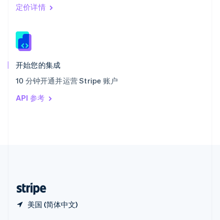
Español
English
定价详情
新加坡
English
简体中文
新西兰
English
匈牙利
English
开始您的集成
意大利
10 分钟开通并运营 Stripe 账户
Italiano
English
印度
API 参考
English
英国
English
直布罗陀
English
中国内地
简体中文
English
中国香港特别行政区
English
简体中文
美国 (简体中文)