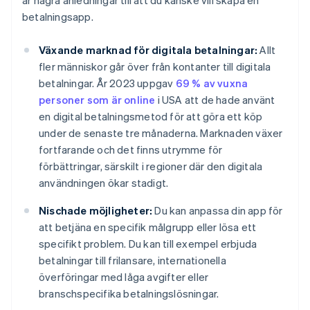
är några anledningar till att du kanske vill skapa en
betalningsapp.
Växande marknad för digitala betalningar:
Allt
fler människor går över från kontanter till digitala
betalningar. År 2023 uppgav
69 % av vuxna
personer som är online
i USA att de hade använt
en digital betalningsmetod för att göra ett köp
under de senaste tre månaderna. Marknaden växer
fortfarande och det finns utrymme för
förbättringar, särskilt i regioner där den digitala
användningen ökar stadigt.
Nischade möjligheter:
Du kan anpassa din app för
att betjäna en specifik målgrupp eller lösa ett
specifikt problem. Du kan till exempel erbjuda
betalningar till frilansare, internationella
överföringar med låga avgifter eller
branschspecifika betalningslösningar.