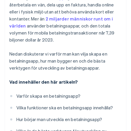
återbetala en vän, dela upp en faktura, handla online
Planera för tillväxt
Stripe Tax
eller i fysisk miljö utan att behöva använda kort eller
kontanter. Mer än
2 miljarder människor runt om i
Lansera strategiskt
världen
använder betalningsappar, och den totala
Marknadsför appen och väx
volymen för mobila betalningstransaktioner når 7,39
biljoner dollar år 2023.
Nedan diskuterar vi varför man kan vilja skapa en
betalningsapp, hur man bygger en och de bästa
verktygen för utveckling av betalningsappar.
Vad innehåller den här artikeln?
Varför skapa en betalningsapp?
Vilka funktioner ska en betalningsapp innehålla?
Hur börjar man utveckla en betalningsapp?