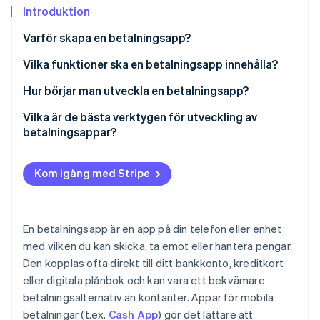
Identitetsverifiering online
Introduktion
Partner
Stripe App Marketplace
Varför skapa en betalningsapp?
Vilka funktioner ska en betalningsapp innehålla?
Stripe Sessions 2026
Snabba, flexibla transaktioner
Hur börjar man utveckla en betalningsapp?
Se hur Stripe bygger den ekonomiska inf
Titta nu
Enkel integration med bankkonton och kort
Definiera problemet du ska lösa
Vilka är de bästa verktygen för utveckling av
betalningsappar?
Säkerhet på toppnivå
Lär dig vilka lagar och förordningar som gäller
Stripe Payments
Begäranden och påminnelser
Utforma huvudfunktionerna
Kom igång med Stripe
Stripe Checkout
Skalbarhet och uppgraderingar
Välj rätt teknikstack
Stripe Connect
En bekväm kundupplevelse
Integrera med Stripe
En betalningsapp är en app på din telefon eller enhet
Stripe Billing
med vilken du kan skicka, ta emot eller hantera pengar.
Tillgänglighet och användarvänlighet
Fokus på säkerhet redan från början
Den kopplas ofta direkt till ditt bankkonto, kreditkort
Stripe Identity
Avancerade alternativ för nischade användare
Bygg en prototyp eller MVP (Minimum Viable
eller digitala plånbok och kan vara ett bekvämare
Product)
Stripe Treasury
betalningsalternativ än kontanter. Appar för mobila
betalningar (t.ex.
Cash App
) gör det lättare att
Testa appen grundligt
Stripe Radar