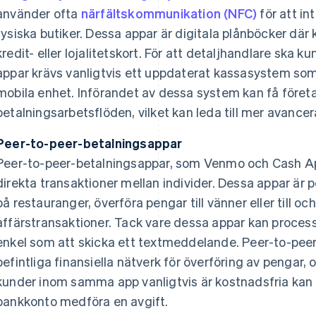
använder ofta
närfältskommunikation (NFC)
för att i
fysiska butiker. Dessa appar är digitala plånböcker där 
kredit- eller lojalitetskort. För att detaljhandlare ska 
appar krävs vanligtvis ett uppdaterat kassasystem 
mobila enhet. Införandet av dessa system kan få föret
betalningsarbetsflöden, vilket kan leda till mer avancer
Peer-to-peer-betalningsappar
Peer-to-peer-betalningsappar, som Venmo och Cash App
direkta transaktioner mellan individer. Dessa appar är p
på restauranger, överföra pengar till vänner eller till 
affärstransaktioner. Tack vare dessa appar kan process
enkel som att skicka ett textmeddelande. Peer-to-peer
befintliga finansiella nätverk för överföring av pengar
kunder inom samma app vanligtvis är kostnadsfria kan ö
bankkonto medföra en avgift.