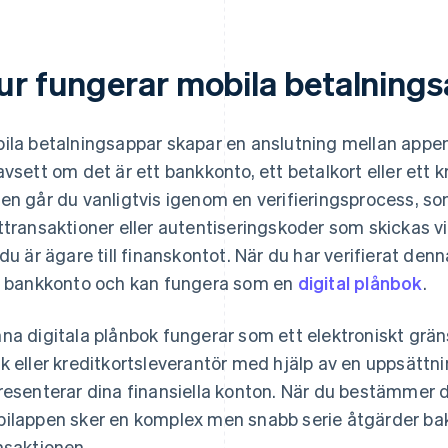
ur fungerar mobila betalning
ila betalningsappar skapar en anslutning mellan appen
avsett om det är ett bankkonto, ett betalkort eller ett k
en går du vanligtvis igenom en verifieringsprocess, 
ttransaktioner eller autentiseringskoder som skickas vi
 du är ägare till finanskontot. När du har verifierat den
t bankkonto och kan fungera som en
digital plånbok
.
na digitala plånbok fungerar som ett elektroniskt gr
k eller kreditkortsleverantör med hjälp av en uppsättn
resenterar dina finansiella konton. När du bestämmer d
ilappen sker en komplex men snabb serie åtgärder bako
nsaktionen.