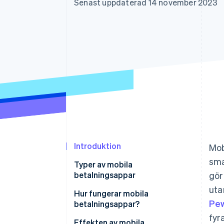
Senast uppdaterad 14 november 2023
Accelererad kassaprocess
Financial Connections
Länkade finanskontodata
Introduktion
Mob
sma
Typer av mobila
betalningsappar
gör
uta
Hur fungerar mobila
Pew
betalningsappar?
fyr
Effekten av mobila