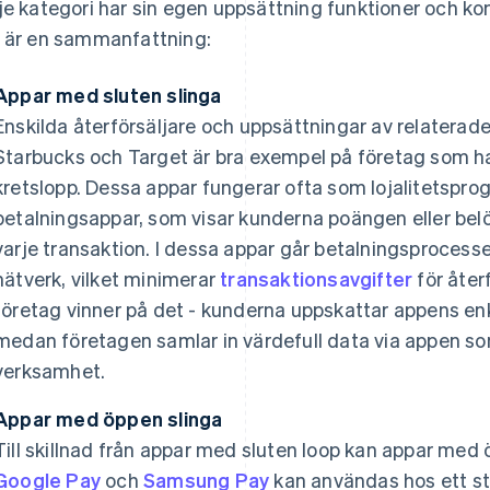
je kategori har sin egen uppsättning funktioner och ko
 är en sammanfattning:
Appar med sluten slinga
Enskilda återförsäljare och uppsättningar av relaterad
Starbucks och Target är bra exempel på företag som ha
kretslopp. Dessa appar fungerar ofta som lojalitetspro
betalningsappar, som visar kunderna poängen eller belö
varje transaktion. I dessa appar går betalningsprocessen
nätverk, vilket minimerar
transaktionsavgifter
för åter
företag vinner på det - kunderna uppskattar appens enk
medan företagen samlar in värdefull data via appen so
verksamhet.
Appar med öppen slinga
Till skillnad från appar med sluten loop kan appar me
Google Pay
och
Samsung Pay
kan användas hos ett sto