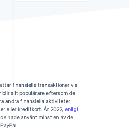
Stripe Sessions 2026
Se hur Stripe bygger den
ekonomiska
infrastrukturen för AI.
Titta nu
ttar finansiella transaktioner via
blir allt populärare eftersom de
a andra finansiella aktiviteter
ter eller kreditkort. År 2022,
enligt
 de hade använt minst en av de
 PayPal.