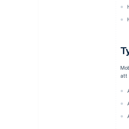
T
Mob
att