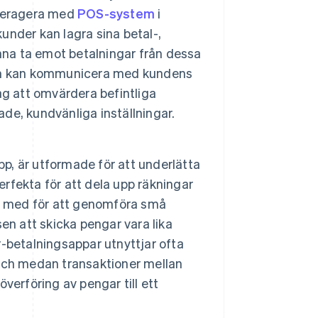
nteragera med
POS-system
i
kunder kan lagra sina betal-,
kunna ta emot betalningar från dessa
som kan kommunicera med kundens
ag att omvärdera befintliga
ade, kundvänliga inställningar.
, är utformade för att underlätta
erfekta för att dela upp räkningar
och med för att genomföra små
en att skicka pengar vara lika
-betalningsappar utnyttjar ofta
, och medan transaktioner mellan
verföring av pengar till ett