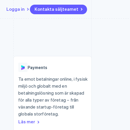
Logga in
Kontakta säljteamet
Resurser
Ecosystem
Kontakt
ch
Mer
er
Appintegrationer
Partner
Kontakta säljteamet
Product roadmap
Kodexempel
Stripe App Marketplace
Bli partner
Se vad som kommer härnäst
Utvecklarblogg
r plattformar
tid
API-status
Radar
 plattformar
Bedrägeribekämpning
nanstjänster
Payments
Atlas
tuella kort
Bolagsbildning för startups
Ta emot betalningar online, i fysisk
miljö och globalt med en
Climate
Koldioxidinfångning
betalningslösning som är skapad
för alla typer av företag – från
Identity
Identitetsverifiering online
växande startup-företag till
globala storföretag.
Läs mer