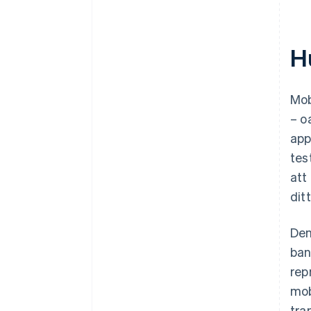
H
Mob
– o
app
tes
att
dit
Den
ban
rep
mob
tra