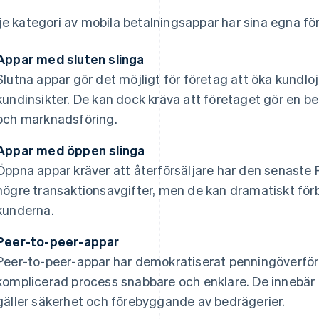
je kategori av mobila betalningsappar har sina egna fö
Appar med sluten slinga
Slutna appar gör det möjligt för företag att öka kundloj
kundinsikter. De kan dock kräva att företaget gör en bet
och marknadsföring.
Appar med öppen slinga
Öppna appar kräver att återförsäljare har den senaste
högre transaktionsavgifter, men de kan dramatiskt för
kunderna.
Peer-to-peer-appar
Peer-to-peer-appar har demokratiserat penningöverförin
komplicerad process snabbare och enklare. De innebär
gäller säkerhet och förebyggande av bedrägerier.