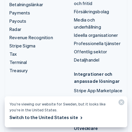
och fritid
Betalningslänkar
Försäkringsbolag
Payments
Media och
Payouts
underhållning
Radar
Ideella organisationer
Revenue Recognition
Professionella tjänster
Stripe Sigma
Offentlig sektor
Tax
Detaljhandel
Terminal
Treasury
Integrationer och
anpassade lösningar
Stripe App Marketplace
Stripe Partner
You’re viewing our website for Sweden, but it looks like
Ecosystem
you’re in the United States.
Professionella tjänster
Switch to the United States site
Utvecklare