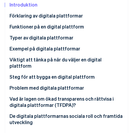
Identitetsverifiering online
Introduktion
Partner
Stripe App Marketplace
Förklaring av digitala plattformar
Funktioner på en digital plattform
Stripe Sessions 2026
Fler användare och ökad bekvämlighet
Typer av digitala plattformar
Se hur Stripe bygger den ekonomiska inf
Titta nu
Förena användargrupper
Kommunikation
Exempel på digitala plattformar
Använda data för att förbättra tjänster
Handel
Hitachi Cloud
Viktigt att tänka på när du väljer en digital
plattform
Innehåll och media
Dataplattform för ministeriet för land, infrastruktur,
transport och turism (MLIT)
Hög säkerhetsnivå
Steg för att bygga en digital plattform
Molntjänster
CrowdWorks
Funktionalitet och bekvämlighet
Tydliggör dina mål
Problem med digitala plattformar
Verktyg för integrering av API (Application
Välj funktioner och teknik
Skydd av personuppgifter och konfidentiell
Vad är lagen om ökad transparens och rättvisa i
Programming Interface)
information
digitala plattformar (TFDPA)?
Skapa och testa en prototyp
Marknadsdominans för vissa företag
De digitala plattformarnas sociala roll och framtida
Utveckla den fullskaliga plattformen
utveckling
System som är svåra att integrera