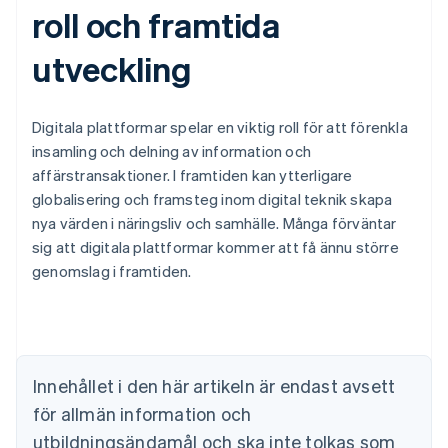
roll och framtida
utveckling
Digitala plattformar spelar en viktig roll för att förenkla
insamling och delning av information och
affärstransaktioner. I framtiden kan ytterligare
globalisering och framsteg inom digital teknik skapa
nya värden i näringsliv och samhälle. Många förväntar
sig att digitala plattformar kommer att få ännu större
Australien
genomslag i framtiden.
English
Belgien
Nederlands
Français
Deutsch
English
Brasilien
Português
English
Bulgarien
Innehållet i den här artikeln är endast avsett
English
för allmän information och
Cypern
English
utbildningsändamål och ska inte tolkas som