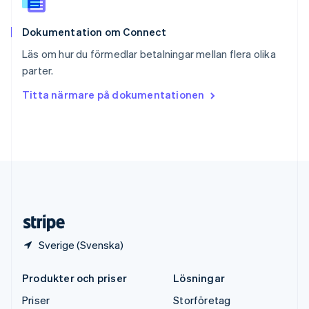
Storbritannien
English
Dokumentation om Connect
Sverige
Svenska
English
Läs om hur du förmedlar betalningar mellan flera olika
Thailand
parter.
ไทย
English
Tjeckien
Titta närmare på dokumentationen
English
Tyskland
Deutsch
English
Ungern
English
USA
English
Español
简体中文
Österrike
Deutsch
English
Sverige (Svenska)
Produkter och priser
Lösningar
Priser
Storföretag