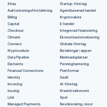
Atlas
Startup-företag
Auktoriseringsförstärkning
Agentbaserad handel
Billing
Kryptovaluta
Capital
E-handel
Checkout
Integrerad finansiering
Climate
Ekonomiautomatisering
Connect
Globala företag
Kryptovaluta
Betalningar i appen
Data Pipeline
Marknadsplatser
Elements
Penninghantering
Financial Connections
Plattformar
Identity
SaaS
Invoicing
AI-företag
Issuing
Kreatörsekonomi
Link
Spel
Managed Payments
Besöksnäring, resor