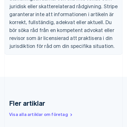
Danmark
juridisk eller skatterelaterad rådgivning. Stripe
English
Estland
garanterar inte att informationen i artikeln är
English
korrekt, fullständig, adekvat eller aktuell. Du
Fastlandskina
bör söka råd från en kompetent advokat eller
简体中文
English
Finland
revisor som är licensierad att praktisera i din
English
Svenska
jurisdiktion för råd om din specifika situation.
Frankrike
Français
English
Förenade Arabemiraten
English
Gibraltar
English
Grekland
English
Hongkong SAR, Kina
English
简体中文
Fler artiklar
Indien
English
Visa alla artiklar om företag
Irland
English