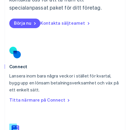
Nederländerna
specialanpassat paket för ditt företag.
Nederlands
English
Norge
English
Börja nu
Kontakta säljteamet
Nya Zeeland
English
Polen
English
Portugal
Português
English
Rumänien
English
Connect
Schweiz
Lansera inom bara några veckor i stället för kvartal,
Deutsch
Français
Italiano
English
bygg upp en lönsam betalningsverksamhet och väx på
Singapore
English
简体中文
ett enkelt sätt.
Slovakien
Titta närmare på Connect
English
Slovenien
English
Italiano
Spanien
Español
English