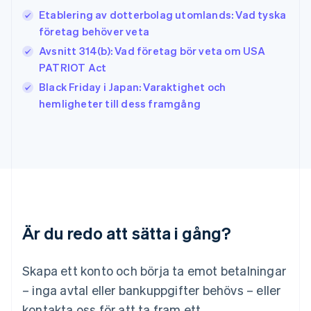
Italien
Etablering av dotterbolag utomlands: Vad tyska
Italiano
English
företag behöver veta
Japan
日本語
English
Avsnitt 314(b): Vad företag bör veta om USA
Kanada
PATRIOT Act
English
Français
Black Friday i Japan: Varaktighet och
Kroatien
English
Italiano
hemligheter till dess framgång
Lettland
English
Liechtenstein
Deutsch
English
Litauen
English
Luxemburg
Français
Deutsch
English
Är du redo att sätta i gång?
Malaysia
English
简体中文
Malta
Skapa ett konto och börja ta emot betalningar
English
Mexiko
– inga avtal eller bankuppgifter behövs – eller
Español
English
kontakta oss för att ta fram ett