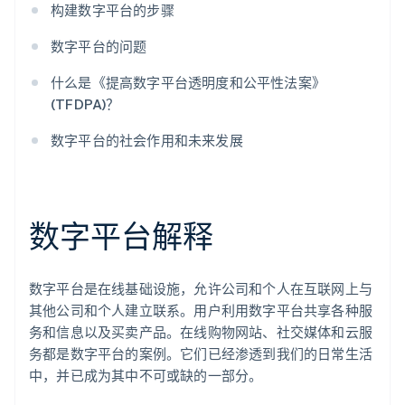
构建数字平台的步骤
数字平台的问题
什么是《提高数字平台透明度和公平性法案》
(TFDPA)？
数字平台的社会作用和未来发展
数字平台解释
数字平台是在线基础设施，允许公司和个人在互联网上与
其他公司和个人建立联系。用户利用数字平台共享各种服
务和信息以及买卖产品。在线购物网站、社交媒体和云服
务都是数字平台的案例。它们已经渗透到我们的日常生活
中，并已成为其中不可或缺的一部分。