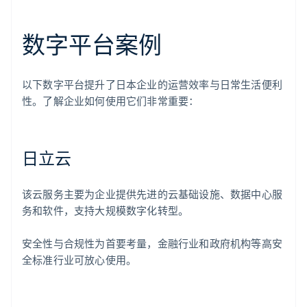
数字平台案例
以下数字平台提升了日本企业的运营效率与日常生活便利
性。了解企业如何使用它们非常重要：
日立云
该云服务主要为企业提供先进的云基础设施、数据中心服
务和软件，支持大规模数字化转型。
安全性与合规性为首要考量，金融行业和政府机构等高安
全标准行业可放心使用。