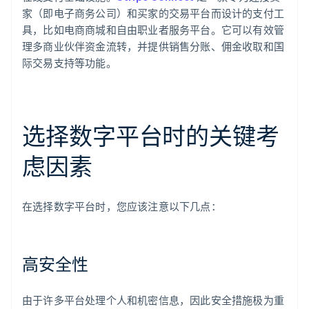
家（即电子商务公司）和买家的交易平台而设计的支付工
具，比如电商商城和自由职业者服务平台。它可以有效管
理多商业伙伴资金流转，并提供销售分账、佣金收取和国
际交易支持等功能。
选择数字平台时的关键考
虑因素
在选择数字平台时，您应该注意以下几点：
高安全性
由于许多平台处理个人和机密信息，因此安全措施极为重