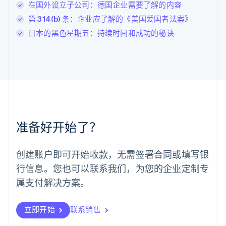
卢森堡
在国外设立子公司：德国企业需要了解的内容
Français
Deutsch
English
第 314(b) 条：企业应了解的《美国爱国者法案》
罗马尼亚
日本的黑色星期五：持续时间和成功的秘诀
English
马尔他
English
马来西亚
English
简体中文
美国
English
Español
简体中文
墨西哥
Español
English
准备好开始了？
挪威
English
葡萄牙
创建账户即可开始收款，无需签署合同或填写银
Português
English
行信息。您也可以联系我们，为您的企业定制专
日本
日本語
English
属支付解决方案。
瑞典
Svenska
English
瑞士
立即开始
联系销售
Deutsch
Français
Italiano
English