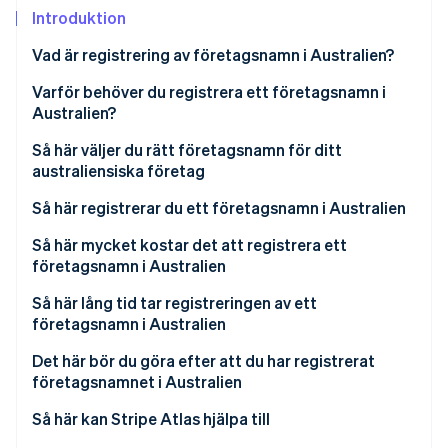
Identitetsverifiering online
Introduktion
Partner
Stripe App Marketplace
Vad är registrering av företagsnamn i Australien?
Varför behöver du registrera ett företagsnamn i
Australien?
Stripe Sessions 2026
Se hur Stripe bygger den ekonomiska inf
Så här väljer du rätt företagsnamn för ditt
Titta nu
australiensiska företag
Så här registrerar du ett företagsnamn i Australien
Skaffa ett ABN
Så här mycket kostar det att registrera ett
företagsnamn i Australien
Välj företagsstruktur
Så här lång tid tar registreringen av ett
Skapa ett ASIC Connect-konto
företagsnamn i Australien
Sök efter ditt föreslagna företagsnamn
Det här bör du göra efter att du har registrerat
företagsnamnet i Australien
Starta en ny registrering av företagsnamn
Så här kan Stripe Atlas hjälpa till
Ange uppgifter om ägare och företag