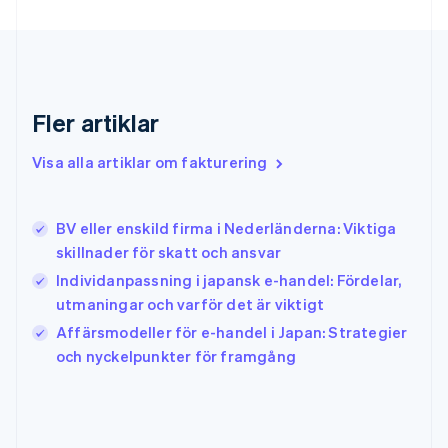
Gibraltar
English
Grekland
English
Hongkong SAR, Kina
English
简体中文
Fler artiklar
Indien
English
Visa alla artiklar om fakturering
Irland
English
Italien
BV eller enskild firma i Nederländerna: Viktiga
Italiano
English
skillnader för skatt och ansvar
Japan
日本語
English
Individanpassning i japansk e-handel: Fördelar,
Kanada
utmaningar och varför det är viktigt
English
Français
Affärsmodeller för e-handel i Japan: Strategier
Kroatien
English
Italiano
och nyckelpunkter för framgång
Lettland
English
Liechtenstein
Deutsch
English