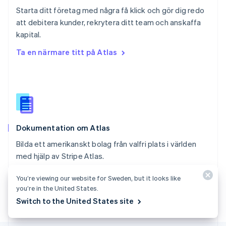
Schweiz
Starta ditt företag med några få klick och gör dig redo
Deutsch
Français
Italiano
English
att debitera kunder, rekrytera ditt team och anskaffa
Singapore
English
简体中文
kapital.
Slovakien
Ta en närmare titt på Atlas
English
Slovenien
English
Italiano
Spanien
Español
English
Storbritannien
English
Dokumentation om Atlas
Sverige
Svenska
English
Bilda ett amerikanskt bolag från valfri plats i världen
Thailand
med hjälp av Stripe Atlas.
ไทย
English
Tjeckien
Titta närmare på dokumentationen
You’re viewing our website for Sweden, but it looks like
English
Tyskland
you’re in the United States.
Deutsch
English
Switch to the United States site
Ungern
English