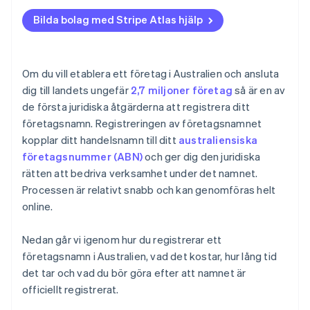
Ansök till Atlas
Betala registreringsavgiften
Bilda bolag med Stripe Atlas hjälp
Ta emot betalningar och banktjänster innan ditt EIN
Ta emot bekräftelsen och certifikatet
anländer
Kontantfritt aktieköp för grundare
Om du vill etablera ett företag i Australien och ansluta
dig till landets ungefär
2,7 miljoner företag
så är en av
Automatisk deklaration för val av skatt enligt 83(b)
de första juridiska åtgärderna att registrera ditt
Juridiska dokument för företag i världsklass
företagsnamn. Registreringen av företagsnamnet
kopplar ditt handelsnamn till ditt
australiensiska
Ett kostnadsfritt år med Stripe Payments, plus
företagsnummer (ABN)
och ger dig den juridiska
50 000 USD i partnerkrediter och rabatter
rätten att bedriva verksamhet under det namnet.
Processen är relativt snabb och kan genomföras helt
online.
Nedan går vi igenom hur du registrerar ett
företagsnamn i Australien, vad det kostar, hur lång tid
det tar och vad du bör göra efter att namnet är
officiellt registrerat.