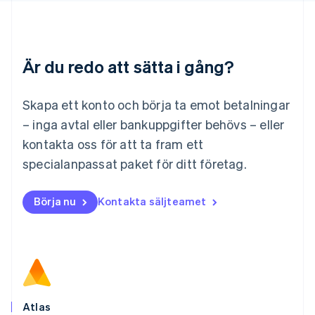
Litauen
English
Luxemburg
Français
Deutsch
English
Är du redo att sätta i gång?
Malaysia
English
简体中文
Malta
Skapa ett konto och börja ta emot betalningar
English
Mexiko
– inga avtal eller bankuppgifter behövs – eller
Español
English
kontakta oss för att ta fram ett
Nederländerna
specialanpassat paket för ditt företag.
Nederlands
English
Norge
English
Börja nu
Kontakta säljteamet
Nya Zeeland
English
Polen
English
Portugal
Português
English
Rumänien
English
Atlas