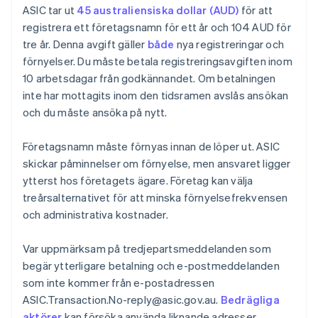
ASIC tar ut
45 australiensiska dollar (AUD)
för att
registrera ett företagsnamn för ett år och 104 AUD för
tre år. Denna avgift gäller
både
nya registreringar och
förnyelser. Du måste betala registreringsavgiften inom
10 arbetsdagar från godkännandet. Om betalningen
inte har mottagits inom den tidsramen avslås ansökan
och du måste ansöka på nytt.
Företagsnamn måste förnyas innan de löper ut. ASIC
skickar påminnelser om förnyelse, men ansvaret ligger
ytterst hos företagets ägare. Företag kan välja
treårsalternativet för att minska förnyelsefrekvensen
och administrativa kostnader.
Var uppmärksam på tredjepartsmeddelanden som
begär ytterligare betalning och e-postmeddelanden
som inte kommer från e-postadressen
ASIC.Transaction.No-reply@asic.gov.au.
Bedrägliga
aktörer
kan försöka använda liknande adresser.