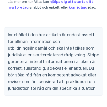
Läs mer om hur Atlas kan
hjälpa dig att starta ditt
Australien
nya företag
snabbt och enkelt, eller
kom igång
idag.
English
Belgien
Nederlands
Français
Deutsch
English
Brasilien
Português
English
Bulgarien
Innehållet i den här artikeln är endast avsett
English
för allmän information och
Cypern
English
utbildningsändamål och ska inte tolkas som
Danmark
juridisk eller skatterelaterad rådgivning. Stripe
English
Estland
garanterar inte att informationen i artikeln är
English
korrekt, fullständig, adekvat eller aktuell. Du
Fastlandskina
bör söka råd från en kompetent advokat eller
简体中文
English
Finland
revisor som är licensierad att praktisera i din
English
Svenska
jurisdiktion för råd om din specifika situation.
Frankrike
Français
English
Förenade Arabemiraten
English