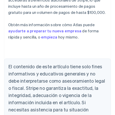
accederás a beneficios adicionales de Stripe, lo que
incluye hasta un año de procesamiento de pagos
gratuito para un volumen de pagos de hasta $100,000.
Obtén más información sobre cómo Atlas puede
ayudarte a preparar tu nueva empresa
de forma
rápida y sencilla, o
empieza
hoy mismo.
El contenido de este artículo tiene solo fines
Alemania
Deutsch
English
informativos y educativos generales y no
Australia
debe interpretarse como asesoramiento legal
English
Austria
o fiscal. Stripe no garantiza la exactitud, la
Deutsch
English
integridad, adecuación o vigencia de la
Bélgica
información incluida en el artículo. Si
Nederlands
Français
Deutsch
English
Brasil
necesitas asistencia para tu situación
Português
English