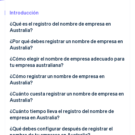
Radar
Introducción
Prevención de fraude
Ecosistema
Atlas
¿Qué es el registro del nombre de empresa en
Constitución de una startup
Australia?
Socios
Climate
Stripe App Marketplace
¿Por qué debes registrar un nombre de empresa en
Eliminación de dióxido de carbono
Australia?
Identity
Verificación de identidad en línea
¿Cómo elegir el nombre de empresa adecuado para
tu empresa australiana?
¿Cómo registrar un nombre de empresa en
Australia?
Sesiones de Stripe 2026
Obtener un ABN
¿Cuánto cuesta registrar un nombre de empresa en
Descubre cómo Stripe construye la infraestructura económi
Australia?
Mirar ahora
Elegir la estructura de tu empresa
¿Cuánto tiempo lleva el registro del nombre de
Crear una cuenta en ASIC Connect
empresa en Australia?
Buscar el nombre de empresa que propones
¿Qué debes configurar después de registrar el
nombre de tu empresa en Australia?