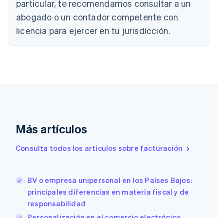
particular, te recomendamos consultar a un
Bulgaria
abogado o un contador competente con
English
Canadá
licencia para ejercer en tu jurisdicción.
English
Français
China continental
简体中文
English
Chipre
English
Croacia
English
Italiano
Dinamarca
English
Emiratos Árabes Unidos
Más artículos
English
Eslovaquia
Consulta todos los artículos sobre facturación
English
Eslovenia
English
Italiano
BV o empresa unipersonal en los Países Bajos:
España
principales diferencias en materia fiscal y de
Español
English
responsabilidad
Estados Unidos
English
Español
简体中文
Personalización en el comercio electrónico