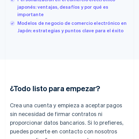
Estonia
japonés: ventajas, desafíos y por qué es
English
importante
Finlandia
English
Svenska
Modelos de negocio de comercio electrónico en
Francia
Japón: estrategias y puntos clave para el éxito
Français
English
Gibraltar
English
Grecia
English
Hungría
English
India
English
¿Todo listo para empezar?
Irlanda
English
Crea una cuenta y empieza a aceptar pagos
Italia
Italiano
English
sin necesidad de firmar contratos ni
Japón
proporcionar datos bancarios. Si lo prefieres,
日本語
English
Letonia
puedes ponerte en contacto con nosotros
English