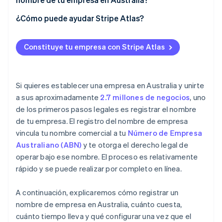
Iniciar un nuevo registro de nombre de empresa
¿Cómo puede ayudar Stripe Atlas?
Proporcionar los datos del titular y de la empresa
Solicitud de ingreso a Atlas
Pagar las cuotas de registro
Constituye tu empresa con Stripe Atlas
Aceptación de pagos y operaciones bancarias antes
Recibir la confirmación y el certificado
de que llegue tu EIN
Compra de acciones del fundador sin efectivo
Si quieres establecer una empresa en Australia y unirte
a sus aproximadamente
2.7 millones de negocios
, uno
Presentación automática de la elección de
de los primeros pasos legales es registrar el nombre
impuestos 83(b)
de tu empresa. El registro del nombre de empresa
Documentos legales de empresas de primer nivel
vincula tu nombre comercial a tu
Número de Empresa
Australiano (ABN)
y te otorga el derecho legal de
Un año sin cargo de Stripe Payments, más $50,000
operar bajo ese nombre. El proceso es relativamente
en créditos y descuentos para socios
rápido y se puede realizar por completo en línea.
A continuación, explicaremos cómo registrar un
nombre de empresa en Australia, cuánto cuesta,
cuánto tiempo lleva y qué configurar una vez que el