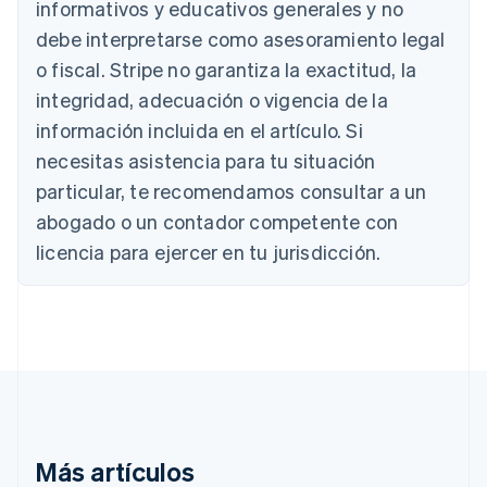
informativos y educativos generales y no
Deutsch
English
Bélgica
debe interpretarse como asesoramiento legal
Nederlands
Français
Deutsch
English
o fiscal. Stripe no garantiza la exactitud, la
Brasil
integridad, adecuación o vigencia de la
Português
English
Bulgaria
información incluida en el artículo. Si
English
necesitas asistencia para tu situación
Canadá
English
Français
particular, te recomendamos consultar a un
China continental
abogado o un contador competente con
简体中文
English
Chipre
licencia para ejercer en tu jurisdicción.
English
Croacia
English
Italiano
Dinamarca
English
Emiratos Árabes Unidos
English
Eslovaquia
English
Más artículos
Eslovenia