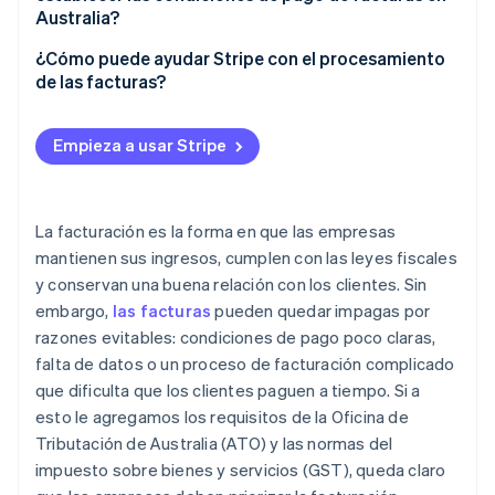
Conserva los registros de facturas durante al
Australia?
menos cinco años
Utiliza condiciones de pago estándar y claras
¿Cómo puede ayudar Stripe con el procesamiento
Utiliza facturas digitales y el registro electrónico
de las facturas?
Comunica los términos por adelantado y consigue
Considera usar la facturación electrónica para
un acuerdo
Creación rápida de facturas
transacciones más rápidas y seguras
Empieza a usar Stripe
Haz cumplir los términos de forma coherente
Recordatorios automáticos de entrega y pago
Siga las pautas de la ATO para situaciones
especiales
Conoce tus derechos si un cliente no paga
Opciones de pago sencillas
La facturación es la forma en que las empresas
Capacita al personal y revisa el cumplimiento con
Facturación para facturas recurrentes
mantienen sus ingresos, cumplen con las leyes fiscales
regularidad
y conservan una buena relación con los clientes. Sin
Seguimiento y conciliación integrados
embargo,
las facturas
pueden quedar impagas por
razones evitables: condiciones de pago poco claras,
falta de datos o un proceso de facturación complicado
que dificulta que los clientes paguen a tiempo. Si a
esto le agregamos los requisitos de la Oficina de
Tributación de Australia (ATO) y las normas del
impuesto sobre bienes y servicios (GST), queda claro