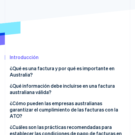
Radar
Prevención de fraude
Ecosistema
Atlas
Constitución de una startup
Socios
Climate
Stripe App Marketplace
Eliminación de dióxido de carbono
Identity
Introducción
Verificación de identidad en línea
¿Qué es una factura y por qué es importante en
Australia?
Mantienen estable el flujo de caja
¿Qué información debe incluirse en una factura
australiana válida?
Sesiones de Stripe 2026
Son obligatorias para el cumplimiento de la
Descubre cómo Stripe construye la infraestructura económi
normativa fiscal
Factura de impuestos frente a factura regular
¿Cómo pueden las empresas australianas
Mirar ahora
garantizar el cumplimiento de las facturas con la
Ofrecen protección legal y contractual
Siete elementos obligatorios de una factura de
ATO?
impuestos australiana válida
Proporcionan información importante sobre la
Aplica el GST correctamente
¿Cuáles son las prácticas recomendadas para
empresa
establecer las condiciones de pago de facturas en