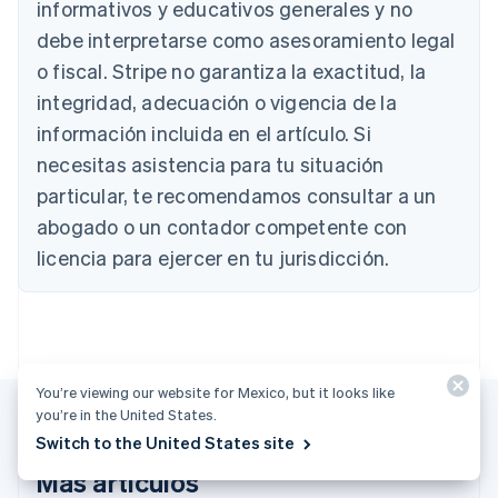
informativos y educativos generales y no
Deutsch
English
Bélgica
debe interpretarse como asesoramiento legal
Nederlands
Français
Deutsch
English
o fiscal. Stripe no garantiza la exactitud, la
Brasil
integridad, adecuación o vigencia de la
Português
English
Bulgaria
información incluida en el artículo. Si
English
necesitas asistencia para tu situación
Canadá
English
Français
particular, te recomendamos consultar a un
China continental
abogado o un contador competente con
简体中文
English
Chipre
licencia para ejercer en tu jurisdicción.
English
Croacia
English
Italiano
Dinamarca
English
Emiratos Árabes Unidos
You’re viewing our website for Mexico, but it looks like
English
you’re in the United States.
Eslovaquia
Switch to the United States site
English
Más artículos
Eslovenia