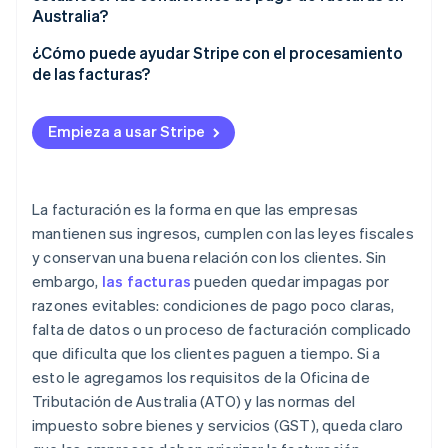
Conserva los registros de facturas durante al
Australia?
menos cinco años
Utiliza condiciones de pago estándar y claras
¿Cómo puede ayudar Stripe con el procesamiento
Utiliza facturas digitales y el registro electrónico
de las facturas?
Comunica los términos por adelantado y consigue
Considera usar la facturación electrónica para
un acuerdo
Creación rápida de facturas
transacciones más rápidas y seguras
Empieza a usar Stripe
Haz cumplir los términos de forma coherente
Recordatorios automáticos de entrega y pago
Siga las pautas de la ATO para situaciones
especiales
Conoce tus derechos si un cliente no paga
Opciones de pago sencillas
La facturación es la forma en que las empresas
Capacita al personal y revisa el cumplimiento con
Facturación para facturas recurrentes
mantienen sus ingresos, cumplen con las leyes fiscales
regularidad
y conservan una buena relación con los clientes. Sin
Seguimiento y conciliación integrados
embargo,
las facturas
pueden quedar impagas por
razones evitables: condiciones de pago poco claras,
falta de datos o un proceso de facturación complicado
que dificulta que los clientes paguen a tiempo. Si a
esto le agregamos los requisitos de la Oficina de
Tributación de Australia (ATO) y las normas del
impuesto sobre bienes y servicios (GST), queda claro