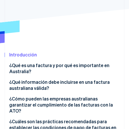
Ecosistema
Sesiones de Stripe 2026
Socios
Descubre cómo Stripe construye la infraestructura económi
Stripe App Marketplace
Mirar ahora
Introducción
¿Qué es una factura y por qué es importante en
Australia?
Mantienen estable el flujo de caja
¿Qué información debe incluirse en una factura
australiana válida?
Son obligatorias para el cumplimiento de la
normativa fiscal
Factura de impuestos frente a factura regular
¿Cómo pueden las empresas australianas
garantizar el cumplimiento de las facturas con la
Ofrecen protección legal y contractual
Siete elementos obligatorios de una factura de
ATO?
impuestos australiana válida
Proporcionan información importante sobre la
Aplica el GST correctamente
¿Cuáles son las prácticas recomendadas para
empresa
establecer las condiciones de pago de facturas en