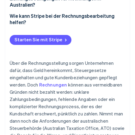
Bewahren Sie Rechnungsunterlagen mindestens
Australien?
fünf Jahre auf
Verwenden Sie klare und Standard-
Wie kann Stripe bei der Rechnungsbearbeitung
Nutzen Sie digitale Rechnungsstellung und
Zahlungsbedingungen
helfen?
elektronische Aufzeichnungen
Bedingungen im Voraus kommunizieren und
Schnelle Rechnungserstellung
Ziehen Sie die elektronische Rechnungsstellung für
Zustimmung einholen
Starten Sie mit Stripe
schnellere und sicherere Transaktionen in Betracht
Automatische Liefer- und Zahlungserinnerungen
Bedingungen konsequent durchsetzen
Befolgen Sie die ATO-Richtlinien für besondere
Einfache Zahlungsoptionen
Situationen
Informieren Sie sich über Ihre Rechte bei
Über die Rechnungsstellung sorgen Unternehmen
Billing für wiederkehrende Rechnungen
Nichtzahlung
dafür, dass Geld hereinkommt, Steuergesetze
Mitarbeiter/innen schulen und Compliance
eingehalten und gute Kundenbeziehungen gepflegt
Integrierte Tracking- und Abgleichsfunktion
regelmäßig überprüfen
werden. Doch
Rechnungen
können aus vermeidbaren
Gründen nicht bezahlt werden: unklare
Zahlungsbedingungen, fehlende Angaben oder ein
komplizierter Rechnungsprozess, der es der
Kundschaft erschwert, pünktlich zu zahlen. Nimmt man
dann noch die Anforderungen der australischen
Steuerbehörde (Australian Taxation Office, ATO) sowie