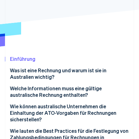
Betrugsprävention
Ecosystem
Atlas
Start-up-Gründung
Partner
Stripe App-Marktplatz
Climate
CO₂-Entnahme
Identity
Online-Identitätsprüfung
Einführung
Was ist eine Rechnung und warum ist sie in
Australien wichtig?
Stripe-Sessions 2026
Sie sorgen für einen stabilen Cashflow
Welche Informationen muss eine gültige
Erfahren Sie, wie Stripe Lösungen für die Wirts
australische Rechnung enthalten?
Jetzt ansehen
Sie sind für die Einhaltung von Steuervorschriften
erforderlich
Rechnung mit Steuerausweis vs. reguläre Rechnung
Wie können australische Unternehmen die
Einhaltung der ATO-Vorgaben für Rechnungen
Sie bieten rechtlichen und vertraglichen Schutz
Sieben erforderliche Elemente einer gültigen
sicherstellen?
australischen Rechnung mit Steuerausweis
Sie liefern wichtige Geschäftseinblicke
GST richtig anwenden
Wie lauten die Best Practices für die Festlegung von
Zahlungsbedingungen für Rechnungen in