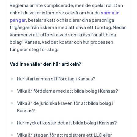
Automatisk deklaration för val av skatt enligt 83(b)
Reglerna är inte komplicerade, men de spelar roll. Den
Registrera för skatter och licenser
Juridiska dokument för företag i världsklass
enhet du väljer informerar också om hur du
samla in
Lämna in din tvåårsrapport
pengar
, betalar skatt och isolerar dina personliga
Ett kostnadsfritt år med Stripe Payments, plus
tillgångar från riskerna med att driva ett företag. Nedan
50 000 USD i partnerkrediter och rabatter
kommer vi att utforska vad som krävs för att bilda
bolag i Kansas, vad det kostar och hur processen
fungerar steg för steg.
Vad innehåller den här artikeln?
Hur startar man ett företag i Kansas?
Vilka är fördelarna med att bilda bolag i Kansas?
Vilka är de juridiska kraven för att bilda bolag i
Kansas?
Hur mycket kostar det att bilda bolag i Kansas?
Vilka är stegen för att registrera ett LLC eller