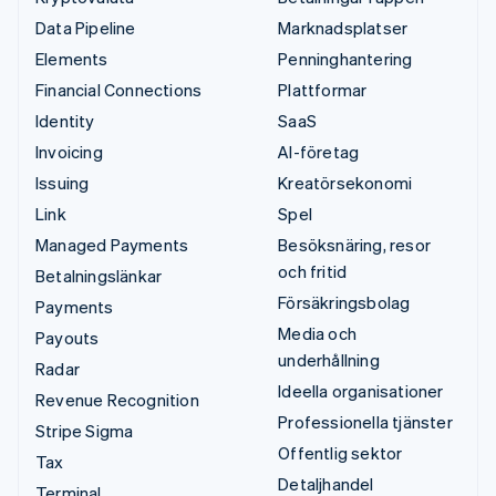
Data Pipeline
Marknadsplatser
Elements
Penninghantering
Financial Connections
Plattformar
Identity
SaaS
Invoicing
AI-företag
Issuing
Kreatörsekonomi
Link
Spel
Managed Payments
Besöksnäring, resor
och fritid
Betalningslänkar
Försäkringsbolag
Payments
Media och
Payouts
underhållning
Radar
Ideella organisationer
Revenue Recognition
Professionella tjänster
Stripe Sigma
Offentlig sektor
Tax
Detaljhandel
Terminal