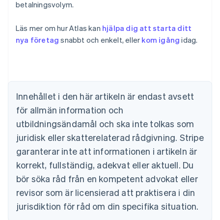
betalningsvolym.
Australien
Läs mer om hur Atlas kan
hjälpa dig att starta ditt
English
Belgien
nya företag
snabbt och enkelt, eller
kom igång
idag.
Nederlands
Français
Deutsch
English
Brasilien
Português
English
Bulgarien
English
Innehållet i den här artikeln är endast avsett
Cypern
för allmän information och
English
Danmark
utbildningsändamål och ska inte tolkas som
English
juridisk eller skatterelaterad rådgivning. Stripe
Estland
English
garanterar inte att informationen i artikeln är
Fastlandskina
korrekt, fullständig, adekvat eller aktuell. Du
简体中文
English
Finland
bör söka råd från en kompetent advokat eller
English
Svenska
revisor som är licensierad att praktisera i din
Frankrike
jurisdiktion för råd om din specifika situation.
Français
English
Förenade Arabemiraten