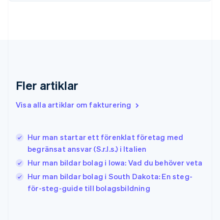
English
Gibraltar
English
Grekland
English
Hongkong SAR, Kina
English
简体中文
Indien
Fler artiklar
English
Irland
Visa alla artiklar om fakturering
English
Italien
Italiano
English
Hur man startar ett förenklat företag med
Japan
日本語
English
begränsat ansvar (S.r.l.s.) i Italien
Kanada
Hur man bildar bolag i Iowa: Vad du behöver veta
English
Français
Hur man bildar bolag i South Dakota: En steg-
Kroatien
English
Italiano
för-steg-guide till bolagsbildning
Lettland
English
Liechtenstein