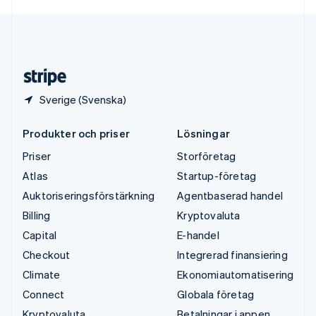
English
USA
English
Español
简体中文
Österrike
Deutsch
English
Sverige (Svenska)
Produkter och priser
Lösningar
Priser
Storföretag
Atlas
Startup-företag
Auktoriseringsförstärkning
Agentbaserad handel
Billing
Kryptovaluta
Capital
E-handel
Checkout
Integrerad finansiering
Climate
Ekonomiautomatisering
Connect
Globala företag
Kryptovaluta
Betalningar i appen