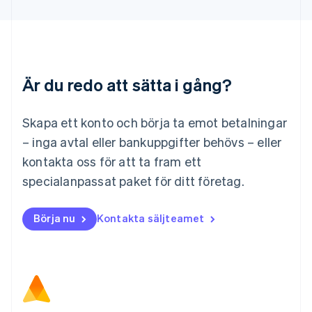
Deutsch
English
Litauen
English
Luxemburg
Français
Deutsch
English
Är du redo att sätta i gång?
Malaysia
English
简体中文
Malta
Skapa ett konto och börja ta emot betalningar
English
Mexiko
– inga avtal eller bankuppgifter behövs – eller
Español
English
kontakta oss för att ta fram ett
Nederländerna
specialanpassat paket för ditt företag.
Nederlands
English
Norge
English
Börja nu
Kontakta säljteamet
Nya Zeeland
English
Polen
English
Portugal
Português
English
Rumänien