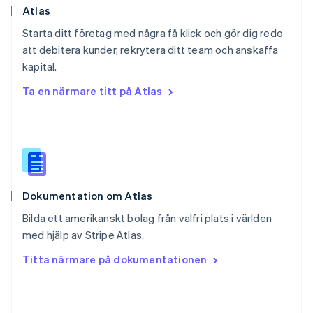
English
Atlas
Schweiz
Starta ditt företag med några få klick och gör dig redo
Deutsch
Français
Italiano
English
att debitera kunder, rekrytera ditt team och anskaffa
Singapore
English
简体中文
kapital.
Slovakien
Ta en närmare titt på Atlas
English
Slovenien
English
Italiano
Spanien
Español
English
Storbritannien
English
Dokumentation om Atlas
Sverige
Svenska
English
Bilda ett amerikanskt bolag från valfri plats i världen
Thailand
med hjälp av Stripe Atlas.
ไทย
English
Tjeckien
Titta närmare på dokumentationen
English
Tyskland
Deutsch
English
Ungern