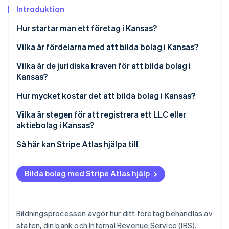
Identitetsverifiering online
Introduktion
Partner
Stripe App Marketplace
Hur startar man ett företag i Kansas?
Vilka är fördelarna med att bilda bolag i Kansas?
Stripe Sessions 2026
Vilka är de juridiska kraven för att bilda bolag i
Se hur Stripe bygger den ekonomiska inf
Kansas?
Titta nu
Ett företagsnamn som uppfyller kraven
Hur mycket kostar det att bilda bolag i Kansas?
Ett registrerat ombud i Kansas
Vilka är stegen för att registrera ett LLC eller
aktiebolag i Kansas?
Inlämnade handlingar för bolagsbildning
Fastställ din företagsstruktur
Så här kan Stripe Atlas hjälpa till
Löpande efterlevnad
Välj och godkänn ditt företagsnamn
Ansök till Atlas
Bilda bolag med Stripe Atlas hjälp
Utse ett registrerat ombud i Kansas
Ta emot betalningar och banktjänster innan ditt EIN
anländer
Lämna in handlingar för bolagsbildning
Kontantfritt aktieköp för grundare
Bildningsprocessen avgör hur ditt företag behandlas av
Skapa interna styrdokument
staten, din bank och Internal Revenue Service (IRS).