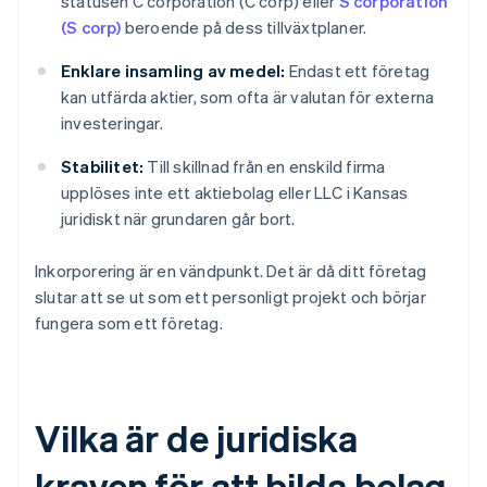
statusen C corporation (C corp) eller
S corporation
(S corp)
beroende på dess tillväxtplaner.
Enklare insamling av medel:
Endast ett företag
kan utfärda aktier, som ofta är valutan för externa
investeringar.
Stabilitet:
Till skillnad från en enskild firma
upplöses inte ett aktiebolag eller LLC i Kansas
juridiskt när grundaren går bort.
Inkorporering är en vändpunkt. Det är då ditt företag
slutar att se ut som ett personligt projekt och börjar
fungera som ett företag.
Vilka är de juridiska
kraven för att bilda bolag