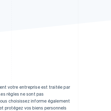
Stripe Sessions 2026
Découvrez comment
Stripe construit
l’infrastructure
économique de l’IA.
Regarder la vidéo
t votre entreprise est traitée par
 Les règles ne sont pas
e vous choisissez informe également
 et protégez vos biens personnels