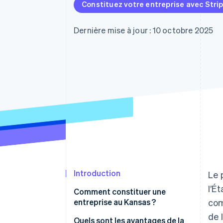
Authorization Boost
Constituez votre entreprise avec Stri
Acceptation optimisée
Link
Paiements accélérés
Dernière mise à jour : 10 octobre 2025
Financial Connections
Comptes financiers associés
Introduction
Le 
l’É
Comment constituer une
entreprise au Kansas ?
com
de 
Quels sont les avantages de la