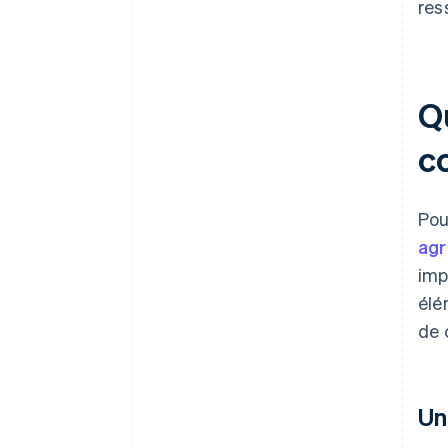
res
Q
c
Pou
ag
imp
élé
de 
Un