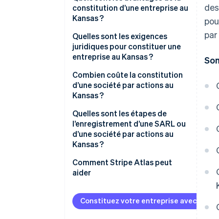
des
constitution d’une entreprise au
Kansas ?
pou
par
Quelles sont les exigences
juridiques pour constituer une
entreprise au Kansas ?
So
Un nom commercial conforme
Combien coûte la constitution
d’une société par actions au
Un agent agréé au Kansas
Kansas ?
Des documents de constitution
Quelles sont les étapes de
déposés
l’enregistrement d’une SARL ou
d’une société par actions au
Conformité continue
Kansas ?
Décider de la structure de votre
Comment Stripe Atlas peut
entreprise
aider
Choisir et valider votre nom
L’inscription sur Atlas
d’entreprise
Constituez votre entreprise avec Strip
Accepter des paiements et
Nommer un agent agréé au
effectuer des opérations