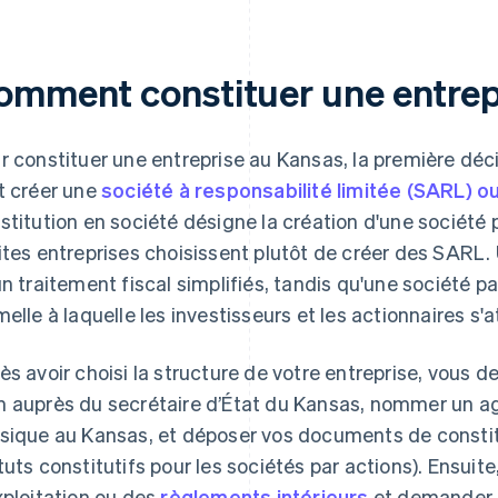
omment constituer une entrep
r constituer une entreprise au Kansas, la première décis
t créer une
société à responsabilité limitée (SARL) o
stitution en société désigne la création d'une société
ites entreprises choisissent plutôt de créer des SARL. 
un traitement fiscal simplifiés, tandis qu'une société pa
melle à laquelle les investisseurs et les actionnaires 
ès avoir choisi la structure de votre entreprise, vous dev
 auprès du secrétaire d’État du Kansas, nommer un a
sique au Kansas, et déposer vos documents de constit
tuts constitutifs pour les sociétés par actions). Ensuit
xploitation ou des
règlements intérieurs
et demander l