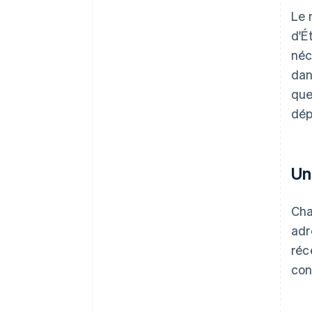
Le 
d'É
néc
dan
que
dép
Un
Cha
adr
réc
con