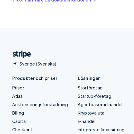
English
Tyskland
Deutsch
English
Ungern
English
USA
English
Español
简体中文
Österrike
Deutsch
English
Sverige (Svenska)
Produkter och priser
Lösningar
Priser
Storföretag
Atlas
Startup-företag
Auktoriseringsförstärkning
Agentbaserad handel
Billing
Kryptovaluta
Capital
E-handel
Checkout
Integrerad finansiering