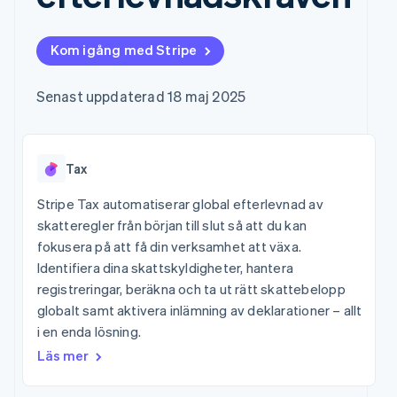
Godkännandeoptimeringar
Recognition
Företag
Plattformar
Hantera abonnemang
Link
Automatiserad
SaaS
Erbjud
Accelererad kassaprocess
redovisning
Produktplan
användningsbaserad
Kom igång med Stripe
Financial Connections
Stripe Sigma
Sessions årliga
fakturering
Länkade finanskontodata
Anpassade
konferens
Utfärda stablecoin-
rapporter
Karriärer
stödda kort
Senast uppdaterad 18 maj 2025
Efter bransch
Data Pipeline
Nyhetsrum
Tillhandahåll och
Datasynkronisering
Stripe Press
hantera tjänster med
AI-företag
agenter
Kreatörsekonomi
Tax
Spel
Besöksnäring, resor
Kontakt
Mer
och fritid
Stripe Tax automatiserar global efterlevnad av
Product roadmap
Resurser
Försäkringsbolag
Kontakta säljteamet
skatteregler från början till slut så att du kan
Se vad som kommer härnäst
Media och
Bli partner
fokusera på att få din verksamhet att växa.
underhållning
Appintegrationer
Radar
Ideella organisationer
Kodexempel
Identifiera dina skattskyldigheter, hantera
Bedrägeribekämpning
Professionella tjänster
Utvecklarblogg
registreringar, beräkna och ta ut rätt skattebelopp
Offentlig sektor
API-status
Atlas
globalt samt aktivera inlämning av deklarationer – allt
Detaljhandel
Bolagsbildning för startups
i en enda lösning.
Climate
Läs mer
Koldioxidinfångning
Ecosystem
Identity