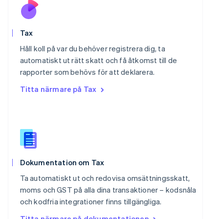
English
Portugal
Português
English
Rumänien
Tax
English
Håll koll på var du behöver registrera dig, ta
Schweiz
automatiskt ut rätt skatt och få åtkomst till de
Deutsch
Français
Italiano
English
Singapore
rapporter som behövs för att deklarera.
English
简体中文
Titta närmare på Tax
Slovakien
English
Slovenien
English
Italiano
Spanien
Español
English
Storbritannien
Dokumentation om Tax
English
Sverige
Ta automatiskt ut och redovisa omsättningsskatt,
Svenska
English
moms och GST på alla dina transaktioner – kodsnåla
Thailand
och kodfria integrationer finns tillgängliga.
ไทย
English
Tjeckien
Titta närmare på dokumentationen