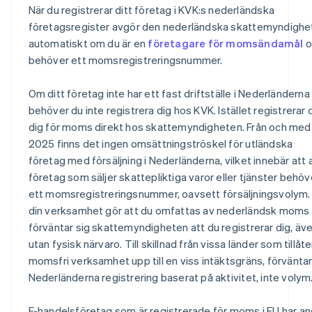
När du registrerar ditt företag i KVK:s nederländska
företagsregister avgör den nederländska skattemyndighe
automatiskt om du är en
företagare för momsändamål
o
behöver ett momsregistreringsnummer.
Om ditt företag inte har ett fast driftställe i Nederländerna
behöver du inte registrera dig hos KVK. Istället registrerar 
dig för moms direkt hos skattemyndigheten. Från och med
2025 finns det ingen omsättningströskel för utländska
företag med försäljning i Nederländerna, vilket innebär att a
företag som säljer skattepliktiga varor eller tjänster behöv
ett momsregistreringsnummer, oavsett försäljningsvolym
din verksamhet gör att du omfattas av nederländsk moms
förväntar sig skattemyndigheten att du registrerar dig, äv
utan fysisk närvaro. Till skillnad från vissa länder som tillåte
momsfri verksamhet upp till en viss intäktsgräns, förväntar
Nederländerna registrering baserat på aktivitet, inte volym
E-handelsföretag som är registrerade för moms i EU har an