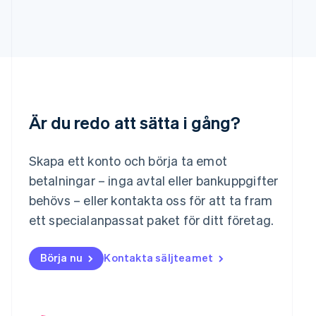
English
Italiano
Lettland
English
Liechtenstein
Deutsch
English
Litauen
English
Luxemburg
Français
Deutsch
English
Är du redo att sätta i gång?
Malaysia
English
简体中文
Skapa ett konto och börja ta emot
Malta
betalningar – inga avtal eller bankuppgifter
English
Mexiko
behövs – eller kontakta oss för att ta fram
Español
English
ett specialanpassat paket för ditt företag.
Nederländerna
Nederlands
English
Norge
Börja nu
Kontakta säljteamet
English
Nya Zeeland
English
Polen