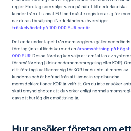
regler. Företag som säljer varor på nätet till nederländska
kunder från ett annat EU-land måste registrera sig för mo
när deras försäljning i Nederländerna överstiger
tröskelvärdet på 100 000 EUR per år
.
Det enda undantaget från momsreglerna gäller nederländ
företag (inte utländska) med en
årsomsättning på högst
000 EUR
. Dessa företag kan välja att omfattas av system
för småföretag (kleineondernemersregeling eller KOR). O
ditt företag kvalificerar sig för KOR tar du inte ut moms av
kunderna och är befriad från att lämna in regelbundna
momsdeklarationer. KOR är valfritt. Om du inte ansöker ant
skattemyndigheten att du verkar enligt normala momsregle
oavsett hur låg din omsättning är.
Hur ansöker företag om et