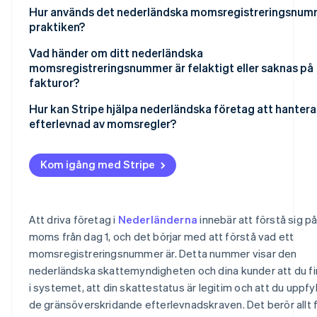
Om ditt företag är baserat i Nederländerna
Hur används det nederländska momsregistreringsnumre
praktiken?
Om ditt företag inte är baserat i Nederländerna
Fakturor
Vad händer om ditt nederländska
momsregistreringsnummer är felaktigt eller saknas på
Upplysningar på webbplatser
fakturor?
Omvänd skattskyldighet
Hur kan Stripe hjälpa nederländska företag att hantera
efterlevnad av momsregler?
VAT OSS-rapportering
Stripe Tax
Kom igång med Stripe
Validering av momsregistreringsnummer inom EU
Fakturering
Att driva företag i
Nederländerna
innebär att förstå sig p
Bevakning av tröskelvärden
moms från dag 1, och det börjar med att förstå vad ett
momsregistreringsnummer är. Detta nummer visar den
Rapportering
nederländska skattemyndigheten och dina kunder att du f
i systemet, att din skattestatus är legitim och att du uppfyl
de gränsöverskridande efterlevnadskraven. Det berör allt 