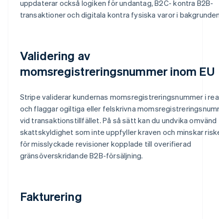
uppdaterar också logiken för undantag, B2C- kontra B2B-
transaktioner och digitala kontra fysiska varor i bakgrunden
Validering av
momsregistreringsnummer inom EU
Stripe validerar kundernas momsregistreringsnummer i rea
och flaggar ogiltiga eller felskrivna momsregistreringsnu
vid transaktionstillfället. På så sätt kan du undvika omvänd
skattskyldighet som inte uppfyller kraven och minskar risk
för misslyckade revisioner kopplade till overifierad
gränsöverskridande B2B-försäljning.
Fakturering