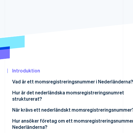
Identitetsverifiering online
Partner
Stripe App Marketplace
Stripe Sessions 2026
Se hur Stripe bygger den ekonomiska in
Titta nu
Introduktion
Vad är ett momsregistreringsnummer i Nederländerna?
Hur är det nederländska momsregistreringsnumret
strukturerat?
När krävs ett nederländskt momsregistreringsnummer
Hur ansöker företag om ett momsregistreringsnummer
Nederländerna?