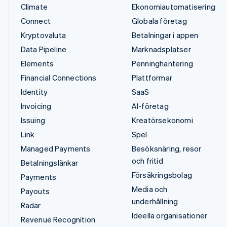
Climate
Ekonomiautomatisering
Connect
Globala företag
Kryptovaluta
Betalningar i appen
Data Pipeline
Marknadsplatser
Elements
Penninghantering
Financial Connections
Plattformar
Identity
SaaS
Invoicing
AI-företag
Issuing
Kreatörsekonomi
Link
Spel
Managed Payments
Besöksnäring, resor
och fritid
Betalningslänkar
Försäkringsbolag
Payments
Media och
Payouts
underhållning
Radar
Ideella organisationer
Revenue Recognition