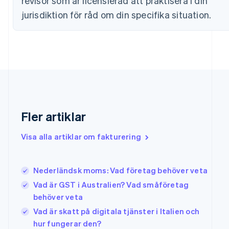
revisor som är licensierad att praktisera i din
English
Svenska
Frankrike
jurisdiktion för råd om din specifika situation.
Français
English
Förenade Arabemiraten
English
Gibraltar
English
Grekland
English
Hongkong SAR, Kina
English
简体中文
Fler artiklar
Indien
English
Visa alla artiklar om fakturering
Irland
English
Italien
Nederländsk moms: Vad företag behöver veta
Italiano
English
Japan
Vad är GST i Australien? Vad småföretag
日本語
English
behöver veta
Kanada
Vad är skatt på digitala tjänster i Italien och
English
Français
Kroatien
hur fungerar den?