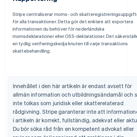
Stripe centraliserar moms- och skatteregistreringsuppgift
för alla transaktioner. Detta gör det enklare att exportera
informationen du behöver för nederländska
Australien
momsdeklarationer eller OSS-deklarationer. Det säkerställ
English
en tydlig verifieringskedja knuten till varje transaktions
Belgien
skattebehandling.
Nederlands
Français
Deutsch
English
Brasilien
Português
English
Bulgarien
English
Cypern
Innehållet i den här artikeln är endast avsett för
English
allmän information och utbildningsändamål och 
Danmark
inte tolkas som juridisk eller skatterelaterad
English
Estland
rådgivning. Stripe garanterar inte att informatio
English
i artikeln är korrekt, fullständig, adekvat eller aktu
Fastlandskina
简体中文
English
Du bör söka råd från en kompetent advokat eller
Finland