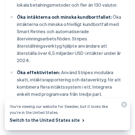
lokala betalningsmetoder och fler än 130 valutor.
Öka intäkterna och minska kundbortfallet:
Öka
intäkterna och minska ofrivilligt kundbortfall med
Smart Retries och automatiserade
återvinningsarbetsflöden. Stripes
återställningsverktyg hjälpte användare att
återställa över 6,5 miljarder USD i intäkter under år
2024.
Öka effektiviteten:
Använd Stripes modulära
skatt, intäktsrapportering och dataverktyg för att
kombinera flera intäktssystem i ett. Integrera
enkelt med programvara från tredje part.
You’re viewing our website for Sweden, but it looks like
Läs mer
om Stripe Billing, eller
börja
idag.
you’re in the United States.
Australien
Switch to the United States site
English
Belgien