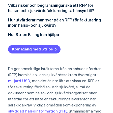
Känslighet inom patientbetalningar
Enhetlig betalningsacceptans
Vilka risker och begränsningar ska ett RFP för
Utvärderingskriterier och resultatmått
Utfärdande samt fråge- och svarsperiod
hälso- och sjukvårdsfakturering ta hänsyn till?
Abonnemangs- och medlemskapsfakturering
Granska förslag
Förskjuten omfattning i förhandlingar
Hur utvärderar man svar på en RFP för fakturering
PCI DSS-efterlevnad
inom hälso- och sjukvård?
Slutlista och demonstrationer
Övertro på integrationer
EHR-interoperabilitet
Hur Stripe Billing kan hjälpa
Referenskontroller
Resultatmått som försvinner efter signering
Avtalsförhandling
PHI vid uppsägning av avtal
Kom igång med Stripe
Risk för implementeringens tidslinje
De genomsnittliga intäkterna från en anbudsinfordran
(RFP) inom hälso- och sjukvårdssektorn överstiger
1
miljard USD
, men det är inte lätt att vinna en. RFP:er
för fakturering för hälso- och sjukvård, alltså de
dokument som hälso- och sjukvårdsorganisationer
utfärdar för att hitta en faktureringsleverantör, har
särskilda krav. Viktiga områden som exponering av
skyddad hälsoinformation (PHI)
, utmaningarna med