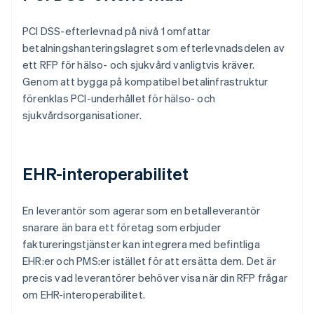
PCI DSS-efterlevnad på nivå 1 omfattar
betalningshanteringslagret som efterlevnadsdelen av
ett RFP för hälso- och sjukvård vanligtvis kräver.
Genom att bygga på kompatibel betalinfrastruktur
förenklas PCI-underhållet för hälso- och
sjukvårdsorganisationer.
EHR-interoperabilitet
En leverantör som agerar som en betalleverantör
snarare än bara ett företag som erbjuder
faktureringstjänster kan integrera med befintliga
EHR:er och PMS:er istället för att ersätta dem. Det är
precis vad leverantörer behöver visa när din RFP frågar
om EHR-interoperabilitet.