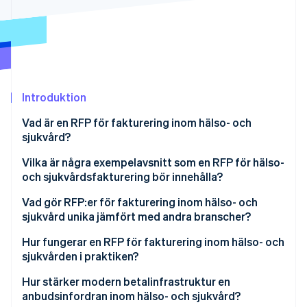
Identitetsverifiering online
Partner
Stripe App Marketplace
Stripe Sessions 2026
Se hur Stripe bygger den ekonomiska inf
Introduktion
Titta nu
Vad är en RFP för fakturering inom hälso- och
sjukvård?
Vilka är några exempelavsnitt som en RFP för hälso-
och sjukvårdsfakturering bör innehålla?
Översikt över projektet
Vad gör RFP:er för fakturering inom hälso- och
sjukvård unika jämfört med andra branscher?
Tjänsternas omfattning
PHI-exponering i varje lager
Hur fungerar en RFP för fakturering inom hälso- och
Krav på teknikintegration
sjukvården i praktiken?
Komplexiteten med myndighetskunder
Efterlevnads- och rapporteringskrav
Internt avtal
Hur stärker modern betalinfrastruktur en
Hantering av avslag
anbudsinfordran inom hälso- och sjukvård?
Priskrav
Marknadsskanning