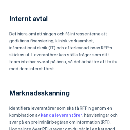
Internt avtal
Definiera omfattningen och få intressenterna att
godkänna finansiering, klinisk verksamhet,
informationsteknik (IT) och efterlevnad innan RFP:n
skickas ut. Leverantörer kan ställa frågor som ditt
team inte har svarat på ännu, så det är bättre att ta itu
med dem internt först.
Marknadsskanning
Identifiera leverantörer som ska få RFP:n genom en
kombination av
kända leverantörer
, hänvisningar och
svar på en preliminär begäran om information (RFI).
Hoppa inte över RFI-steget om du går in i en kategori