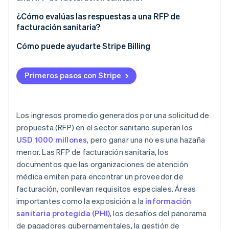
Criterios de evaluación y métricas de rendimiento
Facturación de suscripciones y membresías
Revisión de la propuesta
Alcance de la contratación
¿Cómo evalúas las respuestas a una RFP de
Cumplimiento de la normativa del PCI DSS
facturación sanitaria?
Preselección y demostraciones
Exceso de confianza en la integración
Interoperabilidad de EHR
Cómo puede ayudarte Stripe Billing
Comprobaciones de referencia
Métricas de rendimiento que desaparecen después
de firmar
Negociación de contratos
Primeros pasos con Stripe
PHI en el momento de la rescisión del contrato
Riesgo del historial de implementación
Los ingresos promedio generados por una solicitud de
propuesta (RFP) en el sector sanitario superan los
USD 1000 millones
, pero ganar una no es una hazaña
menor. Las RFP de facturación sanitaria, los
documentos que las organizaciones de atención
médica emiten para encontrar un proveedor de
facturación, conllevan requisitos especiales. Áreas
importantes como la exposición a la
información
sanitaria protegida (PHI)
, los desafíos del panorama
de pagadores gubernamentales, la gestión de