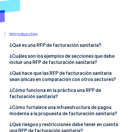
Radar
Prevención de fraude
Ecosistema
Atlas
Constitución de una startup
Socios
Introducción
Climate
Stripe App Marketplace
Eliminación de dióxido de carbono
¿Qué es una RFP de facturación sanitaria?
Identity
¿Cuáles son los ejemplos de secciones que debe
Verificación de identidad en línea
incluir una RFP de facturación sanitaria?
Descripción general del proyecto
¿Qué hace que las RFP de facturación sanitaria
sean únicas en comparación con otros sectores?
Alcance de los servicios
Exposición a la PHI en cada capa
¿Cómo funciona en la práctica una RFP de
Sesiones de Stripe 2026
Requisitos de integración tecnológica
Descubre cómo Stripe construye la infraestructura económi
facturación sanitaria?
Complejidad del pagador público
Mirar ahora
Cumplimiento de la normativa y requisitos de
Acuerdo interno
¿Cómo fortalece una infraestructura de pagos
presentación de informes
Gestión de rechazos
moderna a la propuesta de facturación sanitaria?
Escaneo de mercado
Requisitos de tarifas
Sensibilidad del paciente al pago
Aceptación de pagos unificada
¿Qué riesgos y restricciones debe tener en cuenta
Período de emisión y de preguntas y respuestas
una RFP de facturación sanitaria?