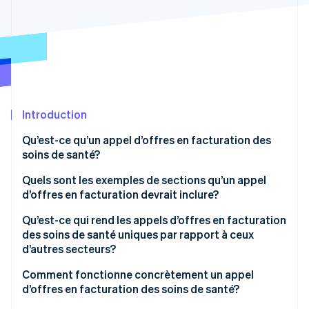
Commerce de détail
État des API
Atlas
Constitution d'une entreprise
Climate
Élimination du carbone
Écosystème
Identity
Partenaires
Vérification de l'identité
Stripe App Marketplace
Introduction
Qu’est-ce qu’un appel d’offres en facturation des
soins de santé?
Stripe Sessions 2026
Quels sont les exemples de sections qu’un appel
Découvrez comment Stripe construit l’infrastructure écon
d’offres en facturation devrait inclure?
l’IA.
Regarder
Aperçu du projet
Qu’est-ce qui rend les appels d’offres en facturation
des soins de santé uniques par rapport à ceux
Étendue des services
d’autres secteurs?
Exigences en matière d’intégration technologique
Exposition aux informations de santé protégées à
Comment fonctionne concrètement un appel
tous les niveaux
d’offres en facturation des soins de santé?
Conformité et obligations de déclaration