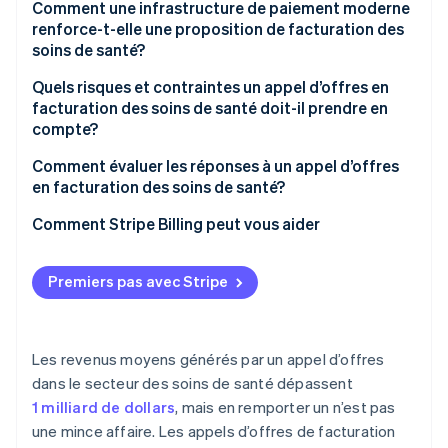
Complexité du payeur public
Accord interne
Comment une infrastructure de paiement moderne
Exigences en matière de tarification
renforce-t-elle une proposition de facturation des
Gestion des refus
Analyse du marché
soins de santé?
Critères d’évaluation et indicateurs de performance
Sensibilité des patients aux paiements
Émission et période de questions-réponses
Acceptation unifiée des paiements
Quels risques et contraintes un appel d’offres en
facturation des soins de santé doit-il prendre en
Examen des propositions
Facturation abonnement et adhésion
compte?
Présélection et démonstrations
Conformité à la norme PCI DSS
Dérive de la portée contractuelle
Comment évaluer les réponses à un appel d’offres
en facturation des soins de santé?
Vérification des références
Interopérabilité des DSE
Surestimation des capacités d’intégration
Comment Stripe Billing peut vous aider
Négociation de contrats
Indicateurs de performance qui disparaissent après
la signature
Premiers pas avec Stripe
Informations de santé protégées à la résiliation du
contrat
Risque lié au calendrier de mise en œuvre
Les revenus moyens générés par un appel d’offres
dans le secteur des soins de santé dépassent
1 milliard de dollars
, mais en remporter un n’est pas
une mince affaire. Les appels d’offres de facturation