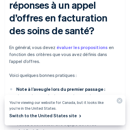
réponses à un appel
d’offres en facturation
des soins de santé?
En général, vous devez
évaluer les propositions
en
fonction des critères que vous avez définis dans
l’appel d’offres.
Voici quelques bonnes pratiques :
Note à l’aveugle lors du premier passage :
demandez aux évaluateurs de noter les
You’re viewing our website for Canada, but it looks like
propositions sur la base des critères définis avant
you’re in the United States.
toute présentation des fournisseurs, afin que les
Switch to the United States site
premières impressions n’influencent pas l’analyse.
Veillez à constituer une équipe de revue