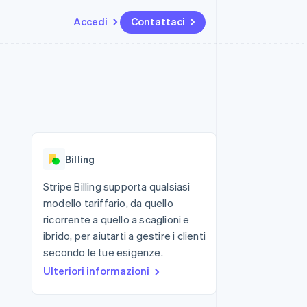
Accedi
Contattaci
Risorse
Ecosistema
Recapiti
me e marketplace
Altro
Integrazioni app
Partner
Contattaci
Product roadmap
ns
Esempi di codice
Stripe App Marketplace
Diventa nostro partner
Scopri cosa ti aspetta
 piattaforme
Blog per sviluppatori
ibero
Stato dell'API
Radar
Prevenzione delle frodi
Billing
Atlas
Costituzione di start-up
Stripe Billing supporta qualsiasi
modello tariffario, da quello
Climate
Rimozione del carbonio
ricorrente a quello a scaglioni e
ibrido, per aiutarti a gestire i clienti
Identity
Verifica online dell'identità
secondo le tue esigenze.
Ulteriori informazioni