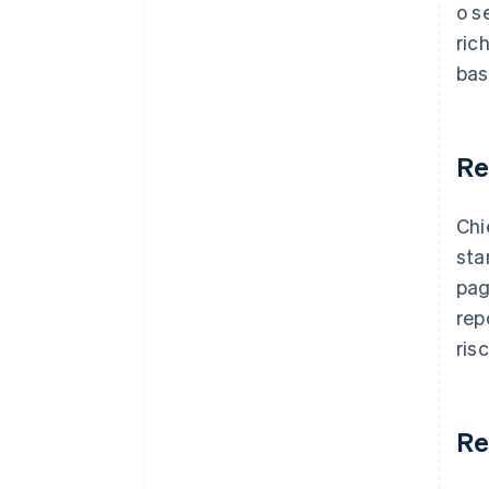
o s
ric
bas
Re
Chi
sta
pag
rep
risc
Req