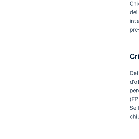
Chi
del
int
pre
Cr
Def
d'o
per
(FP
Se l
chi