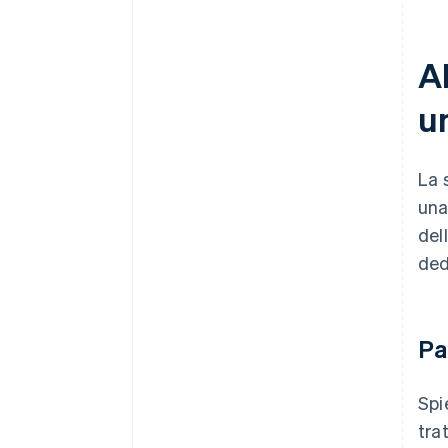
A
un
La 
una
del
ded
Pa
Spi
tra