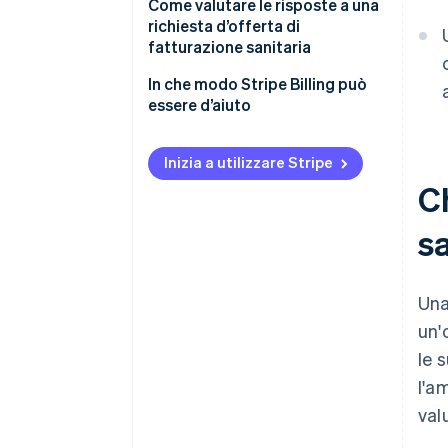
Slittamento dell’ambito nella
Come valutare le risposte a una
Controlli di riferimento
Conformità agli standard PCI
contrattazione
richiesta d’offerta di
DSS
fatturazione sanitaria
Negoziazione del contratto
Dichiarazioni eccessive
Interoperabilità EHR
sull’integrazione
In che modo Stripe Billing può
essere d’aiuto
Misurazioni delle prestazioni
che scompaiono dopo la firma
Inizia a utilizzare Stripe
PHI alla risoluzione del
Ch
contratto
sa
Rischio della tempistica di
implementazione
Una
un'
le 
l'a
val