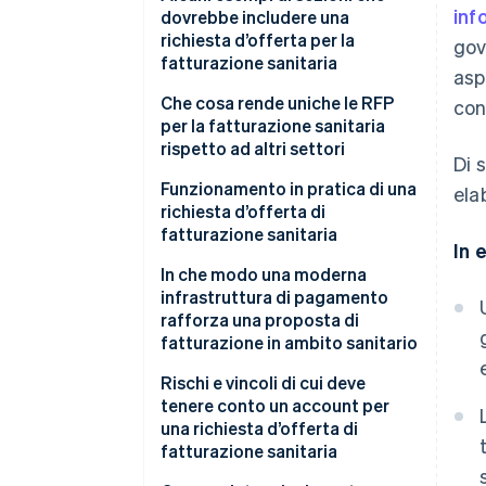
inf
dovrebbe includere una
richiesta d’offerta per la
gov
fatturazione sanitaria
asp
Panoramica del progetto
Che cosa rende uniche le RFP
con
per la fatturazione sanitaria
Ambito dei servizi
rispetto ad altri settori
Di 
Requisiti di integrazione
Esposizione delle PHI a ogni
Funzionamento in pratica di una
ela
tecnologica
livello
richiesta d’offerta di
fatturazione sanitaria
Requisiti di conformità e
In 
Complessità dei pagatori
reportistica
governativi
Accordo interno
In che modo una moderna
infrastruttura di pagamento
Requisiti tariffari
Gestione dei respingimenti
Scansione del mercato
rafforza una proposta di
fatturazione in ambito sanitario
Criteri di valutazione e
Sensibilità per i pagamenti dei
Invio e periodo per domande e
misurazione delle prestazioni
pazienti
risposte
Accettazione unificata de
Rischi e vincoli di cui deve
pagamenti
tenere conto un account per
Esame della proposta
una richiesta d’offerta di
Fatturazione di abbonamenti e
fatturazione sanitaria
Selezione e dimostrazioni
iscrizioni