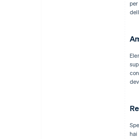
per
del
Am
Ele
sup
con
dev
Re
Spe
hai