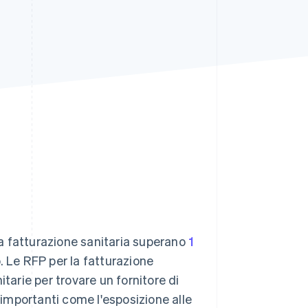
Stripe Sessions 2026
Scopri come Stripe sta
costruendo
l'infrastruttura
economica per l'IA.
Guarda ora
 la fatturazione sanitaria superano
1
 Le RFP per la fatturazione
tarie per trovare un fornitore di
e importanti come l'esposizione alle