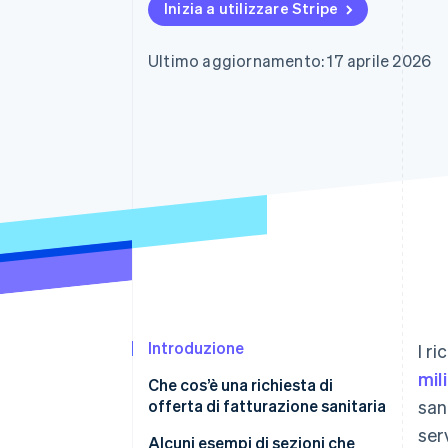
Inizia a utilizzare Stripe
Link
Pagamento accelerato
Financial Connections
Ultimo aggiornamento: 17 aprile 2026
Conti finanziari collegati
Introduzione
I r
mil
Che cos’è una richiesta di
offerta di fatturazione sanitaria
san
ser
Alcuni esempi di sezioni che