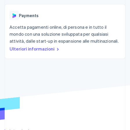
Radar
Prevenzione delle frodi
Ecosistema
Payments
Atlas
Costituzione di start-up
Partner
Accetta pagamenti online, di persona e in tutto il
Stripe App Marketplace
mondo con una soluzione sviluppata per qualsiasi
Climate
attività, dalle start-up in espansione alle multinazionali.
Rimozione del carbonio
Ulteriori informazioni
Identity
Verifica online dell'identità
Stripe Sessions 2026
Scopri come Stripe sta costruendo l'infrastruttura economi
Guarda ora