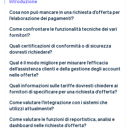
Introduzione
Cosa non può mancare in una richiesta d’offerta per
l’elaborazione dei pagamenti?
Panoramica dell’azienda e del progetto
Come confrontare le funzionalità tecniche dei vari
fornitori?
Funzionalità di pagamento richieste
Affidabilità e tempi di attività
Quali certificazioni di conformità o di sicurezza
Requisiti tecnici e di integrazione
dovresti richiedere?
Possibilità di crescita e prestazioni
Sicurezza e conformità
PCI DSS livello 1
Qual è il modo migliore per misurare l’efficacia
Metodi e canali di pagamento
dell’assistenza clienti e della gestione degli account
Reportistica e analisi
SOC 1 e SOC 2
nelle offerte?
Copertura globale ed esperienza locale
Assistenza clienti e gestione degli account
Leggi in materia di privacy dei dati
Canali di assistenza e disponibilità
Quali informazioni sulle tariffe dovresti chiedere ai
Qualità delle API ed esperienza degli sviluppatori
fornitori di specificare per una richiesta d’offerta?
Struttura tariffaria
Crittografia e tokenizzazione
Tempi di risposta e SLA
Innovazione e funzioni avanzate
Commissioni per transazione
Come valutare l’integrazione con i sistemi che
Referenze e registro dei risultati raggiunti
Conformità in materia di frodi e rischi
Gestione degli account
utilizzi attualmente?
Addebiti mensili e fissi
Istruzioni per l’offerta e tempistiche
Operazioni di sicurezza
Implementazione e assistenza continua
Compatibilità con il tuo stack
Come valutare le funzioni di reportistica, analisi e
Costi una tantum e di configurazione
dashboard nelle richieste d’offerta?
Riferimenti e metriche
Qualità e documentazione delle API