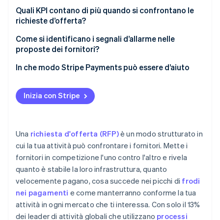
Storni e contestazioni
Vista unificata
Quali KPI contano di più quando si confrontano le
Tempistiche di implementazione
richieste d’offerta?
Servizi aggiuntivi
Reportistica in tempo reale
Adattamento al flusso di lavoro
Tassi di autorizzazione e accettazione
Come si identificano i segnali d’allarme nelle
Costi per il cambio di valuta estera e il regolamento
Report e approfondimenti personalizzati
proposte dei fornitori?
dei pagamenti
Test e certificazione
Tempi di attività e disponibilità
Esperienza della dashboard
Istruzioni ignorate
In che modo Stripe Payments può essere d’aiuto
Sconti per volume e livelli
Flessibilità futura
Velocità di regolamento
Assistenza per la riconciliazione
Risposte vaghe o evasive
Costi contrattuali e costi occulti
Costo effettivo per transazione
Inizia con Stripe
Mancanza di riferimenti
Suddivisioni strutturate
Percentuali di frodi e storni
Prezzi troppo promettenti o irrealistici
Copertura di metodi e mercati
Una
richiesta d'offerta (RFP)
è un modo strutturato in
Disallineamento con le tue esigenze
cui la tua attività può confrontare i fornitori. Mette i
Tempi di implementazione
fornitori in competizione l'uno contro l'altro e rivela
Implementazione o piani di assistenza deboli
Preparazione al futuro
quanto è stabile la loro infrastruttura, quanto
velocemente pagano, cosa succede nei picchi di
frodi
nei pagamenti
e come manterranno conforme la tua
attività in ogni mercato che ti interessa. Con solo il 13%
dei leader di attività globali che utilizzano
processi