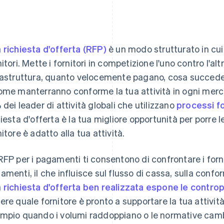
a
richiesta d'offerta (RFP)
è un modo strutturato in cui 
itori. Mette i fornitori in competizione l'uno contro l'alt
rastruttura, quanto velocemente pagano, cosa succede 
ome manterranno conforme la tua attività in ogni mercat
 dei leader di attività globali che utilizzano
processi fo
hiesta d'offerta è la tua migliore opportunità per porre
nitore è adatto alla tua attività.
RFP per i pagamenti ti consentono di confrontare i forn
amenti, il che influisce sul flusso di cassa, sulla confor
a
richiesta d'offerta ben realizzata espone le controp
ere quale fornitore è pronto a supportare la tua attivit
mpio quando i volumi raddoppiano o le normative cambi