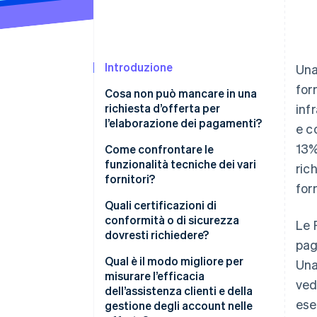
Introduzione
Un
forn
Cosa non può mancare in una
richiesta d’offerta per
inf
l’elaborazione dei pagamenti?
e c
13%
Panoramica dell’azienda e del
Come confrontare le
progetto
funzionalità tecniche dei vari
ric
fornitori?
for
Funzionalità di pagamento
richieste
Affidabilità e tempi di attività
Quali certificazioni di
conformità o di sicurezza
Le 
Requisiti tecnici e di
Possibilità di crescita e
dovresti richiedere?
pag
integrazione
prestazioni
PCI DSS livello 1
Qual è il modo migliore per
Un
Sicurezza e conformità
Metodi e canali di pagamento
misurare l’efficacia
ved
SOC 1 e SOC 2
dell’assistenza clienti e della
Reportistica e analisi
Copertura globale ed
ese
gestione degli account nelle
esperienza locale
Leggi in materia di privacy dei