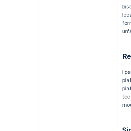
bis
loc
for
un'
Re
I p
pia
pia
tec
mod
Si