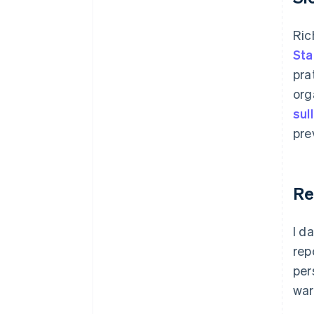
Ric
Sta
pra
org
sul
pre
Re
I d
rep
per
war