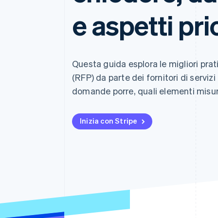
Link
e aspetti prio
Pagamento accelerato
Financial Connections
Conti finanziari collegati
Questa guida esplora le migliori prat
(RFP) da parte dei fornitori di servi
domande porre, quali elementi misurar
Inizia con Stripe