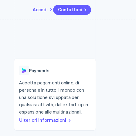
Accedi
Contattaci
Risorse
Ecosistema
Recapiti
me e marketplace
Altro
Integrazioni app
Partner
Contattaci
Product roadmap
ns
Esempi di codice
Stripe App Marketplace
Diventa nostro partner
Scopri cosa ti aspetta
 piattaforme
Blog per sviluppatori
 platforms
ibero
Stato dell'API
Radar
ari integrati
Prevenzione delle frodi
Payments
 fisiche
Atlas
Costituzione di start-up
Accetta pagamenti online, di
persona e in tutto il mondo con
Climate
Rimozione del carbonio
una soluzione sviluppata per
qualsiasi attività, dalle start-up in
Identity
Verifica online dell'identità
espansione alle multinazionali.
Ulteriori informazioni