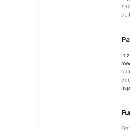
fia
dell
Pa
Ini
med
qua
deg
ris
Fu
Ele