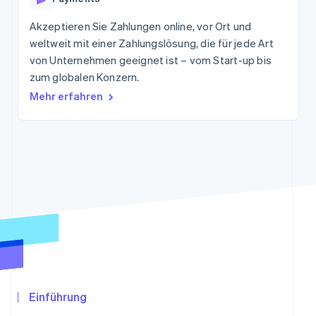
Betrugsprävention
Ecosystem
Akzeptieren Sie Zahlungen online, vor Ort und
Atlas
Start-up-Gründung
Partner
weltweit mit einer Zahlungslösung, die für jede Art
Stripe App-Marktplatz
von Unternehmen geeignet ist – vom Start-up bis
Climate
CO₂-Entnahme
zum globalen Konzern.
Identity
Mehr erfahren
Online-Identitätsprüfung
Stripe-Sessions 2026
Erfahren Sie, wie Stripe Lösungen für die Wir
Jetzt ansehen
Einführung