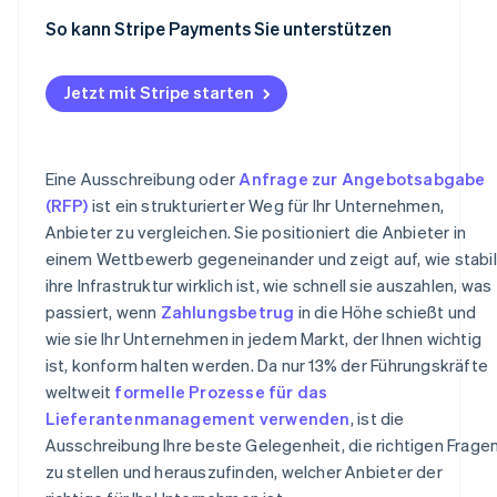
Erreichbarkeit und Verfügbarkeit
Supportkanäle und Verfügbarkeit
Mengenrabatte und Stufen
Dashboard-Erfahrung
Anweisungen werden ignoriert
So kann Stripe Payments Sie unterstützen
Zukünftige Flexibilität
Zahlungsabwicklungsdauer
Reaktionszeiten und SLAs
Verträge und versteckte Gebühren
Unterstützung beim Abgleich
Vage oder ausweichende Antworten
Effektive Kosten pro Transaktion
Jetzt mit Stripe starten
Kontoverwaltung
Strukturierte Aufschlüsselungen
Mangel an Referenzen
Betrug und Rückbuchungsquoten
Implementierung und kontinuierlicher Support
Zuviel versprechende oder unrealistische
Abdeckung von Methoden und Märkten
Preisgestaltung
Eine Ausschreibung oder
Anfrage zur Angebotsabgabe
Referenzen und Metriken
(RFP)
ist ein strukturierter Weg für Ihr Unternehmen,
Zeit für die Implementierung
Fehlende Ausrichtung an Ihren Bedürfnissen
Anbieter zu vergleichen. Sie positioniert die Anbieter in
Zukunftsfähigkeit
Schwache Pläne für Implementierung oder Support
einem Wettbewerb gegeneinander und zeigt auf, wie stabil
ihre Infrastruktur wirklich ist, wie schnell sie auszahlen, was
passiert, wenn
Zahlungsbetrug
in die Höhe schießt und
wie sie Ihr Unternehmen in jedem Markt, der Ihnen wichtig
ist, konform halten werden. Da nur 13% der Führungskräfte
weltweit
formelle Prozesse für das
Lieferantenmanagement verwenden
, ist die
Ausschreibung Ihre beste Gelegenheit, die richtigen Frage
zu stellen und herauszufinden, welcher Anbieter der