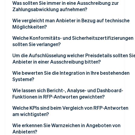
Was sollten Sie immer in eine Ausschreibung zur
Zahlungsabwicklung aufnehmen?
Übersicht zu Unternehmen und Projekt
Wie vergleicht man Anbieter in Bezug auf technische
Möglichkeiten?
Erforderliche Zahlungsfunktionen
Zuverlässigkeit und Verfügbarkeit
Welche Konformitäts- und Sicherheitszertifizierungen
Technische Anforderungen und
sollten Sie verlangen?
Integrationsanforderungen
Skalierbarkeit und Leistung
PCI DSS Level 1
Um die Aufschlüsselung welcher Preisdetails sollten Si
Sicherheit und Compliance
Zahlungsmethoden und -kanäle
Anbieter in einer Ausschreibung bitten?
SOC 1 und SOC 2
Berichte und Analysen
Globale Reichweite und lokales Fachwissen
Transaktionsgebühren
Wie bewerten Sie die Integration in Ihre bestehenden
Datenschutzgesetze
Systeme?
Kunden-Support und Kontoverwaltung
API-Qualität und Entwicklererfahrung
Monatliche und feste Gebühren
Verschlüsselung und Tokenisierung
Kompatibilität mit Ihrem Stack
Wie lassen sich Bericht-, Analyse- und Dashboard-
Preisstruktur
Innovation und erweiterte Funktionen
Einmalige Kosten und Einrichtungskosten
Funktionen in RFP-Antworten gewichten?
Betrug und Risiko-Compliance
API-Qualität und Dokumentation
Referenzen und Erfolgsbilanz
Rückbuchungen und Zahlungsanfechtungen
Zentraler Überblick
Welche KPIs sind beim Vergleich von RFP-Antworten
Sicherheitsmaßnahmen
Zeit bis zum Go-Live
am wichtigsten?
Anweisungen und Zeitplan für Angebote
Add-on-Dienstleistungen
Berichterstattung in Echtzeit
Wie lassen sich in einem Angebot Kundensupport und
Einpassung in den Workflow
Autorisierungs- und Akzeptanzquoten
Wie erkennen Sie Warnzeichen in Angeboten von
Kontoverwaltung am besten bewerten?
Kosten für Umtausch und Zahlungsabwicklung
Benutzerdefinierte Berichte und Datenzugriff
Anbietern?
Prüfung und Zertifizierung