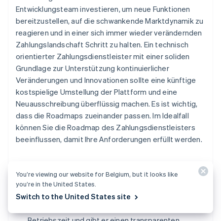
Entwicklungsteam investieren, um neue Funktionen
bereitzustellen, auf die schwankende Marktdynamik zu
reagieren und in einer sich immer wieder verändernden
Zahlungslandschaft Schritt zu halten. Ein technisch
orientierter Zahlungsdienstleister mit einer soliden
Grundlage zur Unterstützung kontinuierlicher
Veränderungen und Innovationen sollte eine künftige
kostspielige Umstellung der Plattform und eine
Neuausschreibung überflüssig machen. Es ist wichtig,
dass die Roadmaps zueinander passen. Im Idealfall
können Sie die Roadmap des Zahlungsdienstleisters
beeinflussen, damit Ihre Anforderungen erfüllt werden.
You’re viewing our website for Belgium, but it looks like
Fragen an Anbieter
you’re in the United States.
Switch to the United States site
Veröffentlicht der Dienstleister Angaben zur
Betriebszeit und gibt er einen transparenten