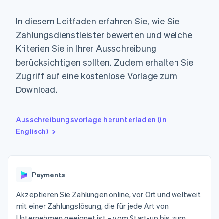
Data Pipeline
Geldmanagement
Marktplatz auf
Zugriff auf mehr als
Datensynchronisierung
Produkt-Roadmap
Plattformen
Grundlagen der
In diesem Leitfaden erfahren Sie, wie Sie
125
Stripe Sessions
SaaS
Abonnementverwaltung
Terminal
Karriere
Zahlungsdienstleister bewerten und welche
Zahlungen vor Ort
Newsroom
So setzen Sie
Kriterien Sie in Ihrer Ausschreibung
Authorization
Stripe Press
nutzungsbasierte
Boost
Abrechnung um
berücksichtigen sollten. Zudem erhalten Sie
Nach Branche
Optimierung der
Stablecoin-gestützte
Zugriff auf eine kostenlose Vorlage zum
Autorisierungsraten
Karten ausgeben: So
Link
KI-Unternehmen
Kontakt
geht´s
Download.
Beschleunigter
Creator Economy
Bereitstellung und
Bezahlvorgang
Gaming
Verwaltung von
Sales-Team
Financial
Bewirtung, Reisen und
Diensten mit Agenten
kontaktieren
Ausschreibungsvorlage herunterladen (in
Connections
Freizeit
Partner werden
Verbundene
Versicherungen
Englisch)
Medien und
Finanzdaten
Unterhaltung
Ressourcen
Gemeinnützige
Organisationen
Fachdienstleistungen
App-Integrationen
Payments
Mehr
Öffentlicher Sektor
Code-Beispiele
Product roadmap
Einzelhandel
Entwickler-Blog
Akzeptieren Sie Zahlungen online, vor Ort und weltweit
Ausblick
API-Status
mit einer Zahlungslösung, die für jede Art von
Radar
Unternehmen geeignet ist – vom Start-up bis zum