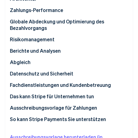
Stabilität
Zahlungs-Performance
Flexibilität
Autorisierungsoptimierungen
Globale Abdeckung und Optimierung des
Bezahlvorgangs
Skalierbarkeit
Abonnement und hinterlegte Karte
Fragen an Anbieter
Risikomanagement
Entwicklung für die Zukunft
Kosten
Betrug
Berichte und Analysen
Fragen an Anbieter
Fragen an Anbieter
Angefochtene Zahlungen
Fragen an Anbieter
Abgleich
Fragen an Anbieter
Fragen an Anbieter
Datenschutz und Sicherheit
Fragen an Anbieter
Fachdienstleistungen und Kundenbetreuung
Fragen an Anbieter
Das kann Stripe für Unternehmen tun
Ausschreibungsvorlage für Zahlungen
Anforderungen des Geschäftsmodells
So kann Stripe Payments Sie unterstützen
Integrationserfahrung
Ausschreibungsvorlage herunterladen (in