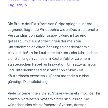
Architektur
Englisch)
Leistung bei Zahlungen
Globale Abdeckung und Optimierung des
Die Breite der Plattform von Stripe spiegelt unsere
Bezahlvorgangs
zugrunde liegende Philosophie wider: Das traditionelle
Risikomanagement
Verständnis von Zahlungsabwicklung ist zu eng
gefasst, um die Anforderungen der meisten
Berichte und Analysen
Unternehmen an einen Zahlungsdienstleister mit
Abgleich
einzuschließen. Im Laufe der letzten zehn Jahre haben
sich Zahlungen von einem Kostenfaktor zu einem
Datenschutz und Sicherheit
strategischen Hebel für Innovation, Umsatzwachstum
und Unternehmenstransformation entwickelt.
Fachdienstleistungen und Kundenbetreuung
Käufer/innen erwarten zu Recht mehr als nur eine
günstige Dienstleistung.
Viele Unternehmen, die zu Stripe wechseln, möchten Ihr
starres, veraltetes System hinter sich lassen. Sie
wünschen sich ein einfacheres System, dessen