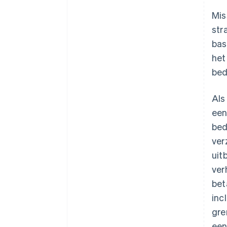
Mis
str
bas
het
bed
Als
een
bed
ver
uit
ver
bet
inc
gre
een