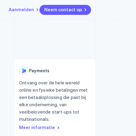
Aanmelden
Neem contact op
Bronnen
Ecosysteem
Contact
marktplaatsen
Meer
App-integraties
Partners
Neem contact op
Product roadmap
Voorbeelden van code
Stripe App Marketplace
Partner worden
Ontdek wat er in het verschiet
or platforms
Developerblog
ligt
r platforms
API-status
financiële
Radar
Payments
Fraudepreventie
tuele kaarten
Atlas
ing
Ontvang over de hele wereld
Oprichting van een start-up
online en fysieke betalingen met
Climate
een betaaloplossing die past bij
CO₂-verwijdering
elke onderneming, van
Identity
veelbelovende start-ups tot
Online identiteitsverificatie
multinationals.
Meer informatie