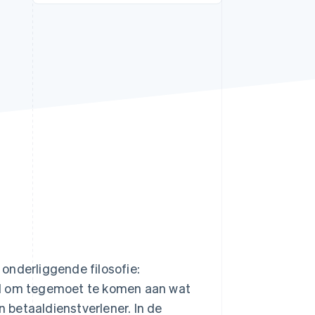
Stripe Sessions 2026
Ontdek hoe Stripe de
economische
infrastructuur voor AI
bouwt.
Nu bekijken
onderliggende filosofie:
od om tegemoet te komen aan wat
n betaaldienstverlener. In de