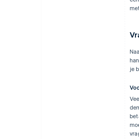
met
Vr
Naa
han
je 
Voo
Vee
dem
bet
moe
vra