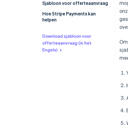
mog
Sjabloon voor offerteaanvraag
onz
Businessmodel
Hoe Stripe Payments kan
ges
helpen
Integratie
ove
Systeemarchitectuur
Download sjabloon voor
Om 
offerteaanvraag (in het
Betalingen
sja
Engels)
Wereldwijde dekking en
mee
optimalisatie van
afrekenprocessen
Risicobeheer
Rapportage en analyses
Reconciliatie
Privacy en beveiliging
Professionele dienstverlening
en accountmanagement