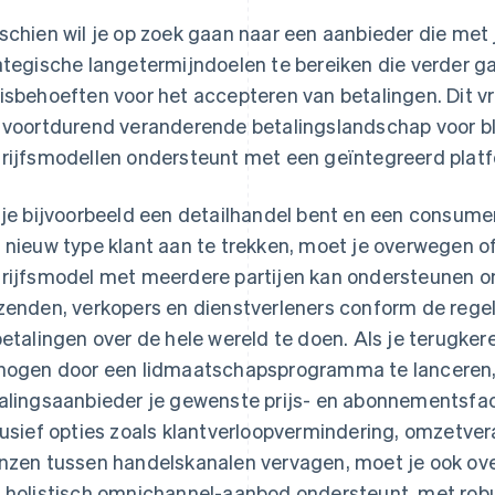
schien wil je op zoek gaan naar een aanbieder die me
ategische langetermijndoelen te bereiken die verder g
isbehoeften voor het accepteren van betalingen. Dit v
 voortdurend veranderende betalingslandschap voor bli
rijfsmodellen ondersteunt met een geïntegreerd plat
 je bijvoorbeeld een detailhandel bent en een consum
 nieuw type klant aan te trekken, moet je overwegen o
rijfsmodel met meerdere partijen kan ondersteunen om
zenden, verkopers en dienstverleners conform de rege
betalingen over de hele wereld te doen. Als je terugker
hogen door een lidmaatschapsprogramma te lanceren,
alingsaanbieder je gewenste prijs- en abonnementsfa
lusief opties zoals klantverloopvermindering, omzetve
nzen tussen handelskanalen vervagen, moet je ook ove
 holistisch omnichannel-aanbod ondersteunt, met robu