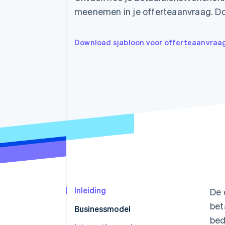
Link
meenemen in je offerteaanvraag. Do
Versneld afrekenen
Financial Connections
Data gekoppelde rekeningen
Download sjabloon voor offerteaanvraag 
Inleiding
De 
bet
Businessmodel
bed