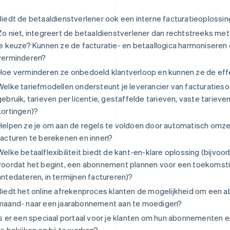
Biedt de betaaldienstverlener ook een interne facturatieoplossi
Zo niet, integreert de betaaldienstverlener dan rechtstreeks met
je keuze? Kunnen ze de facturatie- en betaallogica harmoniseren
verminderen?
Hoe verminderen ze onbedoeld klantverloop en kunnen ze de eff
Welke tariefmodellen ondersteunt je leverancier van facturatiesoft
gebruik, tarieven per licentie, gestaffelde tarieven, vaste tarieve
kortingen)?
Helpen ze je om aan de regels te voldoen door automatisch omz
facturen te berekenen en innen?
Welke betaalflexibiliteit biedt de kant-en-klare oplossing (bijv
voordat het begint, een abonnement plannen voor een toekomst
antedateren, in termijnen factureren)?
Biedt het online afrekenproces klanten de mogelijkheid om een 
maand- naar een jaarabonnement aan te moedigen?
Is er een speciaal portaal voor je klanten om hun abonnementen