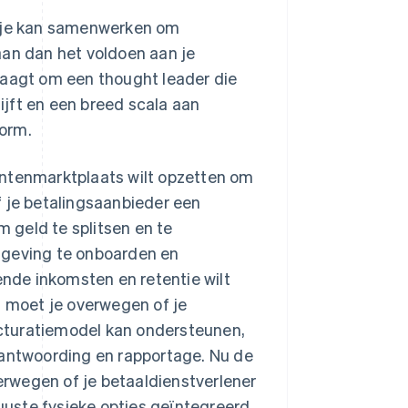
t je kan samenwerken om
aan dan het voldoen aan je
raagt om een thought leader die
jft en een breed scala aan
form.
entenmarktplaats wilt opzetten om
f je betalingsaanbieder een
 geld te splitsen en te
lgeving te onboarden en
ende inkomsten en retentie wilt
 moet je overwegen of je
cturatiemodel kan ondersteunen,
rantwoording en rapportage. Nu de
rwegen of je betaaldienstverlener
uste fysieke opties geïntegreerd