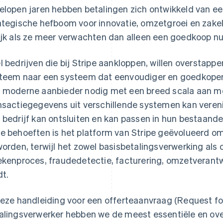
elopen jaren hebben betalingen zich ontwikkeld van ee
ategische hefboom voor innovatie, omzetgroei en zakel
ijk als ze meer verwachten dan alleen een goedkoop nut
l bedrijven die bij Stripe aankloppen, willen overstappe
teem naar een systeem dat eenvoudiger en goedkoper
 moderne aanbieder nodig met een breed scala aan m
nsactiegegevens uit verschillende systemen kan vereni
 bedrijf kan ontsluiten en kan passen in hun bestaande
e behoeften is het platform van Stripe geëvolueerd o
worden, terwijl het zowel basisbetalingsverwerking als 
ekenproces, fraudedetectie, facturering, omzetverant
dt.
deze handleiding voor een offerteaanvraag (Request fo
alingsverwerker hebben we de meest essentiële en ove