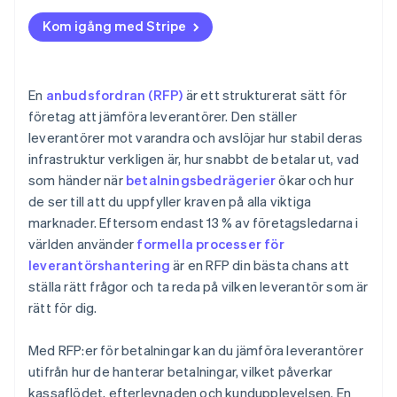
Hjälp med avstämning
Vaga eller undvikande svar
Effektiv kostnad per transaktion
Kom igång med Stripe
Strukturerade specifikationer
Brist på referenser
Bedrägerier och andel återkrediteringar
(chargebacks)
Överdrivna löften eller orealistiska priser
En
anbudsfordran (RFP)
är ett strukturerat sätt för
Täckning för metoder och marknader
Dålig anpassning efter dina behov
företag att jämföra leverantörer. Den ställer
leverantörer mot varandra och avslöjar hur stabil deras
Implementeringstid
Dåliga implementerings- eller supportplaner
infrastruktur verkligen är, hur snabbt de betalar ut, vad
Framtida beredskap
som händer när
betalningsbedrägerier
ökar och hur
de ser till att du uppfyller kraven på alla viktiga
marknader. Eftersom endast 13 % av företagsledarna i
världen använder
formella processer för
leverantörshantering
är en RFP din bästa chans att
ställa rätt frågor och ta reda på vilken leverantör som är
rätt för dig.
Med RFP:er för betalningar kan du jämföra leverantörer
utifrån hur de hanterar betalningar, vilket påverkar
kassaflödet, efterlevnaden och kundupplevelsen. En