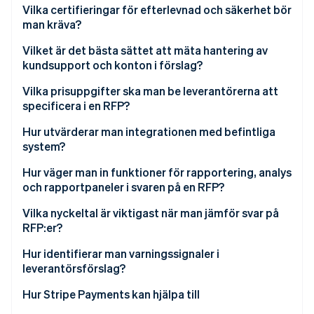
Tillförlitlighet och upptid
Vilka certifieringar för efterlevnad och säkerhet bör
Krav på teknik och integration
man kräva?
Skalbarhet och prestanda
Säkerhet och efterlevnad
PCI DSS-nivå 1
Vilket är det bästa sättet att mäta hantering av
Betalningsmetoder och -kanaler
kundsupport och konton i förslag?
Rapportering och analys
SOC 1 och SOC 2
Global räckvidd och lokal expertis
Supportkanaler och tillgänglighet
Vilka prisuppgifter ska man be leverantörerna att
Hantering av kundsupport och konton
Lagar om dataintegritet
specificera i en RFP?
API-kvalitet och utvecklarerfarenhet
Svarstider och servicenivåavtal
Prisstruktur
Kryptering och tokenisering
Transaktionsavgifter
Hur utvärderar man integrationen med befintliga
Innovation och avancerade funktioner
Kontohantering
system?
Referenser och meritlista
Bedrägeri och riskefterlevnad
Månatliga och fasta avgifter
Implementering och löpande support
Kompatibilitet med din stack
Hur väger man in funktioner för rapportering, analys
Instruktioner och tidslinje för förslaget
Säkerhetsåtgärder
Engångs- och startkostnader
och rapportpaneler i svaren på en RFP?
Referenser och mätvärden
Kvalitet och dokumentation för API
Återkrediteringar och tvister
Enhetlig översikt
Vilka nyckeltal är viktigast när man jämför svar på
Tid till lansering
RFP:er?
Tilläggstjänster
Rapportering i realtid
Lämplighet för arbetsflöde
Auktoriserings- och godkännandefrekvenser
Hur identifierar man varningssignaler i
Kostnader för valutaväxling och avräkning
Anpassade rapporter och tillgång till data
leverantörsförslag?
Testning och certifiering
Upptid och tillgänglighet
Volymrabatter och nivåer
Dashboard-upplevelse
Ignorerade instruktioner
Hur Stripe Payments kan hjälpa till
Framtida flexibilitet
Avräkningshastighet
Avtal och dolda avgifter