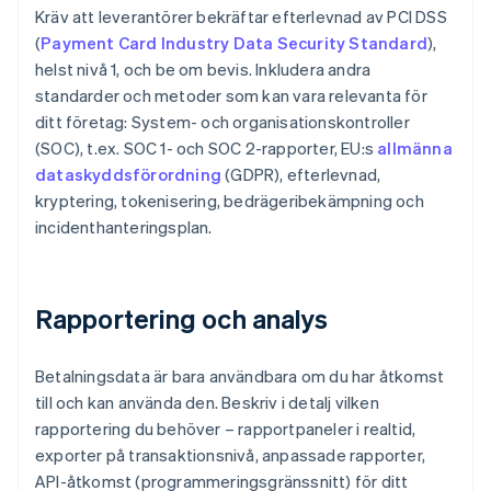
Kräv att leverantörer bekräftar efterlevnad av PCI DSS
(
Payment Card Industry Data Security Standard
),
helst nivå 1, och be om bevis. Inkludera andra
standarder och metoder som kan vara relevanta för
ditt företag: System- och organisationskontroller
(SOC), t.ex. SOC 1- och SOC 2-rapporter, EU:s
allmänna
dataskyddsförordning
(GDPR), efterlevnad,
kryptering, tokenisering, bedrägeribekämpning och
incidenthanteringsplan.
Rapportering och analys
Betalningsdata är bara användbara om du har åtkomst
till och kan använda den. Beskriv i detalj vilken
rapportering du behöver – rapportpaneler i realtid,
exporter på transaktionsnivå, anpassade rapporter,
API-åtkomst (programmeringsgränssnitt) för ditt