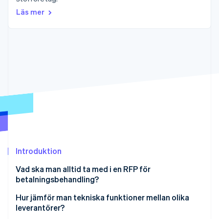
Identitetsverifiering online
Partner
Läs mer
Stripe App Marketplace
Stripe Sessions 2026
Se hur Stripe bygger den ekonomiska inf
Titta nu
Introduktion
Vad ska man alltid ta med i en RFP för
betalningsbehandling?
Företags- och projektöversikt
Hur jämför man tekniska funktioner mellan olika
leverantörer?
Betalningsfunktioner som krävs