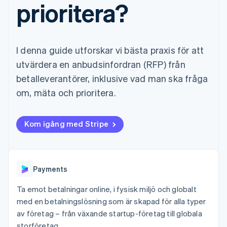
prioritera?
Godkännandeoptimeringar
Recognition
Företag
Plattformar
Erbjud
Link
Automatiserad
SaaS
användningsbaserad
Accelererad kassaprocess
redovisning
Produktplan
fakturering
Financial Connections
Stripe Sigma
Sessions årliga
Utfärda stablecoin-
Länkade finanskontodata
Anpassade
konferens
stödda kort
I denna guide utforskar vi bästa praxis för att
rapporter
Karriärer
Tillhandahåll och
Efter bransch
Data Pipeline
Nyhetsrum
hantera tjänster med
utvärdera en anbudsinfordran (RFP) från
Datasynkronisering
Stripe Press
agenter
betalleverantörer, inklusive vad man ska fråga
AI-företag
Kreatörsekonomi
om, mäta och prioritera.
Spel
Besöksnäring, resor
Kontakt
Mer
Resurser
och fritid
Product roadmap
Kom igång med Stripe
Försäkringsbolag
Kontakta säljteamet
Se vad som kommer härnäst
Media och
Appintegrationer
Bli partner
underhållning
Kodexempel
Radar
Ideella organisationer
Utvecklarblogg
Bedrägeribekämpning
Professionella tjänster
API-status
Payments
Offentlig sektor
Atlas
Detaljhandel
Bolagsbildning för startups
Ta emot betalningar online, i fysisk miljö och globalt
Climate
med en betalningslösning som är skapad för alla typer
Koldioxidinfångning
av företag – från växande startup-företag till globala
Ecosystem
Identity
storföretag.