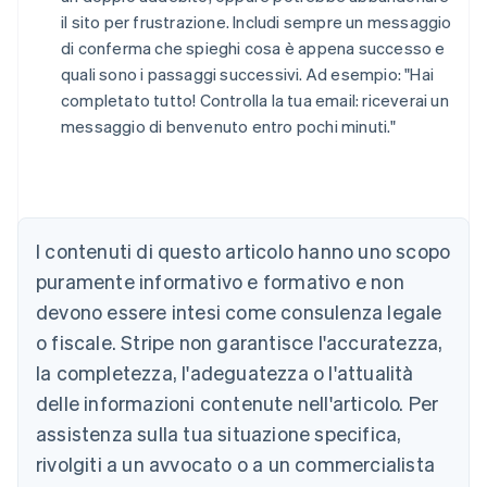
il sito per frustrazione. Includi sempre un messaggio
di conferma che spieghi cosa è appena successo e
quali sono i passaggi successivi. Ad esempio: "Hai
completato tutto! Controlla la tua email: riceverai un
messaggio di benvenuto entro pochi minuti."
Australia
English
Austria
I contenuti di questo articolo hanno uno scopo
Deutsch
English
puramente informativo e formativo e non
Belgio
devono essere intesi come consulenza legale
Nederlands
Français
Deutsch
English
Brasile
o fiscale. Stripe non garantisce l'accuratezza,
Português
English
la completezza, l'adeguatezza o l'attualità
Bulgaria
English
delle informazioni contenute nell'articolo. Per
Canada
assistenza sulla tua situazione specifica,
English
Français
Cina continentale
rivolgiti a un avvocato o a un commercialista
简体中文
English