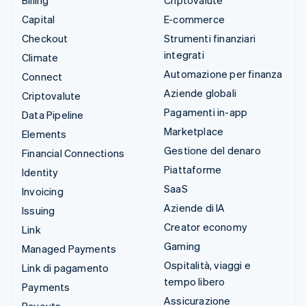
Capital
E-commerce
Checkout
Strumenti finanziari
integrati
Climate
Automazione per finanza
Connect
Aziende globali
Criptovalute
Pagamenti in-app
Data Pipeline
Marketplace
Elements
Gestione del denaro
Financial Connections
Piattaforme
Identity
SaaS
Invoicing
Aziende di IA
Issuing
Creator economy
Link
Gaming
Managed Payments
Ospitalità, viaggi e
Link di pagamento
tempo libero
Payments
Assicurazione
Payouts