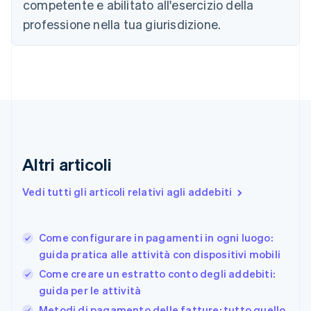
competente e abilitato all'esercizio della
Cipro
professione nella tua giurisdizione.
English
Croazia
English
Italiano
Danimarca
English
Emirati Arabi Uniti
English
Estonia
English
Finlandia
Altri articoli
English
Svenska
Francia
Vedi tutti gli articoli relativi agli addebiti
Français
English
Germania
Deutsch
English
Come configurare in pagamenti in ogni luogo:
Giappone
日本語
English
guida pratica alle attività con dispositivi mobili
Gibilterra
Come creare un estratto conto degli addebiti:
English
guida per le attività
Grecia
English
Metodi di pagamento delle fatture: tutto quello