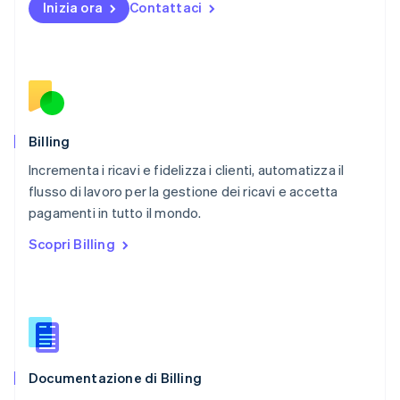
Inizia ora
Contattaci
Nuova Zelanda
English
Paesi Bassi
Nederlands
English
Polonia
English
Portogallo
Português
English
Billing
RAS di Hong Kong, Cina
Incrementa i ricavi e fidelizza i clienti, automatizza il
English
简体中文
flusso di lavoro per la gestione dei ricavi e accetta
Regno Unito
English
pagamenti in tutto il mondo.
Repubblica Ceca
Scopri Billing
English
Romania
English
Singapore
English
简体中文
Slovacchia
English
Documentazione di Billing
Slovenia
English
Italiano