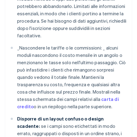
potrebbero abbandonarlo. Limitati alle informazioni
essenziali, in modo che i clienti portino a termine la
procedura. Se hai bisogno di dati aggiuntivi, richiedili
dopo l'iscrizione oppure suddividili in sezioni
facoltative.
_
Nascondere le tariffe o le commissioni: _
alcuni
moduli nascondono il costo mensile in un angolo o
menzionano le tasse solo nell'ultimo passaggio. Ciò
può infastidire i clienti che rimangono sorpresi
quando vedono il totale finale. Mantieni la
trasparenza su costo, frequenza e qualsiasi altra
cosa che influisce sul prezzo finale. Mostrali nella
stessa schermata dei campi relativi alla
carta di
credito
o in un riepilogo nella parte superiore.
Disporre di un layout confuso o design
scadente:
se i campi sono etichettati in modo
errato, raggruppati o disposti in un ordine strano, i