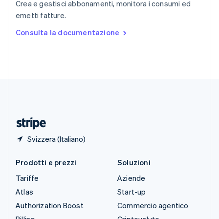
Crea e gestisci abbonamenti, monitora i consumi ed
Spagna
emetti fatture.
Español
English
Stati Uniti
Consulta la documentazione
English
Español
简体中文
Svezia
Svenska
English
Svizzera
Deutsch
Français
Italiano
English
Thailandia
ไทย
English
Ungheria
English
Svizzera (Italiano)
Prodotti e prezzi
Soluzioni
Tariffe
Aziende
Atlas
Start-up
Authorization Boost
Commercio agentico
Billing
Criptovalute