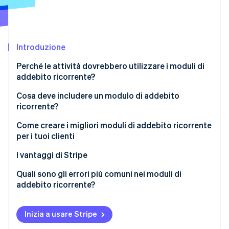
Scopri cosa ti aspetta
Radar
Ecosistema
Prevenzione delle frodi
Introduzione
Partner
Atlas
Stripe App Marketplace
Costituzione di start-up
Perché le attività dovrebbero utilizzare i moduli di
Climate
addebito ricorrente?
Rimozione del carbonio
Cosa deve includere un modulo di addebito
Identity
ricorrente?
Verifica online dell'identità
Come creare i migliori moduli di addebito ricorrente
per i tuoi clienti
I vantaggi di Stripe
Stripe Sessions 2026
Stripe Billing può aiutarti a:
Quali sono gli errori più comuni nei moduli di
Scopri come Stripe sta costruendo l'infrastruttura economi
addebito ricorrente?
Guarda ora
Inizia a usare Stripe