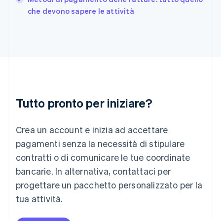
India
che devono sapere le attività
English
Irlanda
English
Italia
Italiano
English
Lettonia
English
Liechtenstein
Deutsch
English
Tutto pronto per iniziare?
Lituania
English
Crea un account e inizia ad accettare
Lussemburgo
Français
Deutsch
English
pagamenti senza la necessità di stipulare
Malaysia
contratti o di comunicare le tue coordinate
English
简体中文
Malta
bancarie. In alternativa, contattaci per
English
progettare un pacchetto personalizzato per la
Messico
tua attività.
Español
English
Norvegia
English