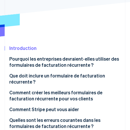
Découvrez les prochaines évolutions
Commerce en ligne
Radar
Prévention de la fraude
Écosystème
Atlas
Constitution de start-up
Partenaires
Climate
Stripe App Marketplace
Élimination du carbone
Introduction
Identity
Pourquoi les entreprises devraient-elles utiliser des
Vérification de l'identité
formulaires de facturation récurrente ?
Que doit inclure un formulaire de facturation
récurrente ?
Comment créer les meilleurs formulaires de
Stripe Sessions 2026
facturation récurrente pour vos clients
Découvrez comment Stripe construit l’infrastructure écono
Regarder la vidéo
Comment Stripe peut vous aider
Stripe Billing peut vous aider à :
Quelles sont les erreurs courantes dans les
formulaires de facturation récurrente ?