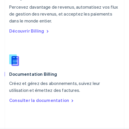
Pays-Bas
Percevez davantage de revenus, automatisez vos flux
Nederlands
English
de gestion des revenus, et acceptez les paiements
Pologne
English
dans le monde entier.
Portugal
Découvrir Billing
Português
English
R.A.S. de Hong Kong, Chine
English
简体中文
République tchèque
English
Roumanie
English
Documentation Billing
Royaume-Uni
English
Créez et gérez des abonnements, suivez leur
Singapour
utilisation et émettez des factures.
English
简体中文
Slovaquie
Consulter la documentation
English
Slovénie
English
Italiano
Suède
Svenska
English