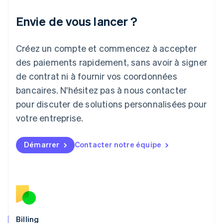
Italie
Italiano
English
Envie de vous lancer ?
Japon
日本語
English
Créez un compte et commencez à accepter
Lettonie
English
des paiements rapidement, sans avoir à signer
Liechtenstein
de contrat ni à fournir vos coordonnées
Deutsch
English
Lituanie
bancaires. N'hésitez pas à nous contacter
English
pour discuter de solutions personnalisées pour
Luxembourg
votre entreprise.
Français
Deutsch
English
Malaisie
English
简体中文
Démarrer
Contacter notre équipe
Malte
English
Mexique
Español
English
Norvège
English
Nouvelle-Zélande
English
Billing