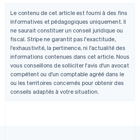
Allemagne
Le contenu de cet article est fourni à des fins
Deutsch
English
Australie
informatives et pédagogiques uniquement. Il
English
ne saurait constituer un conseil juridique ou
Autriche
Deutsch
English
fiscal. Stripe ne garantit pas l'exactitude,
Belgique
l'exhaustivité, la pertinence, ni l'actualité des
Nederlands
Français
Deutsch
English
Brésil
informations contenues dans cet article. Nous
Português
English
vous conseillons de solliciter l'avis d'un avocat
Bulgarie
compétent ou d'un comptable agréé dans le
English
Canada
ou les territoires concernés pour obtenir des
English
Français
conseils adaptés à votre situation.
Chine continentale
简体中文
English
Chypre
English
Croatie
English
Italiano
Danemark
English