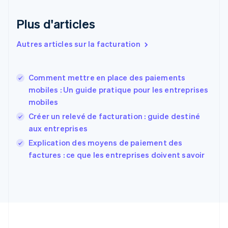
Émirats arabes unis
English
Plus d'articles
Espagne
Español
English
Autres articles sur la facturation
Estonie
English
États-Unis
Comment mettre en place des paiements
English
Español
简体中文
mobiles : Un guide pratique pour les entreprises
Finlande
English
Svenska
mobiles
France
Créer un relevé de facturation : guide destiné
Français
English
aux entreprises
Gibraltar
English
Explication des moyens de paiement des
Grèce
factures : ce que les entreprises doivent savoir
English
Hongrie
English
Inde
English
Irlande
English