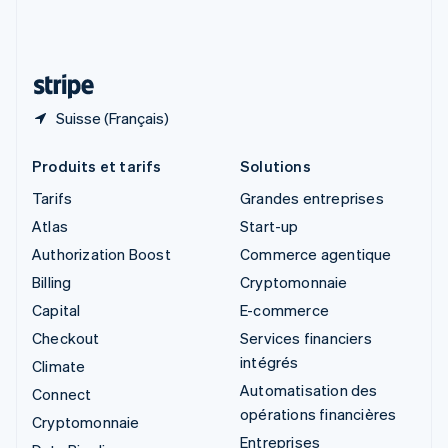
Suisse
Deutsch
Français
Italiano
English
Thaïlande
ไทย
English
Suisse (Français)
Produits et tarifs
Solutions
Tarifs
Grandes entreprises
Atlas
Start-up
Authorization Boost
Commerce agentique
Billing
Cryptomonnaie
Capital
E-commerce
Checkout
Services financiers
intégrés
Climate
Automatisation des
Connect
opérations financières
Cryptomonnaie
Entreprises