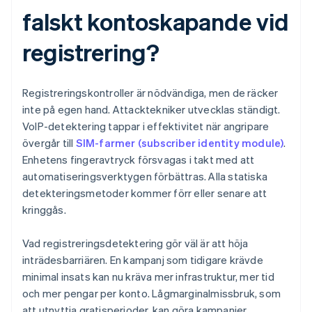
falskt kontoskapande vid
registrering?
Registreringskontroller är nödvändiga, men de räcker
inte på egen hand. Attacktekniker utvecklas ständigt.
VoIP-detektering tappar i effektivitet när angripare
övergår till
SIM-farmer (subscriber identity module)
.
Enhetens fingeravtryck försvagas i takt med att
automatiseringsverktygen förbättras. Alla statiska
detekteringsmetoder kommer förr eller senare att
kringgås.
Vad registreringsdetektering gör väl är att höja
inträdesbarriären. En kampanj som tidigare krävde
minimal insats kan nu kräva mer infrastruktur, mer tid
och mer pengar per konto. Lågmarginalmissbruk, som
att utnyttja gratisperioder, kan göra kampanjer