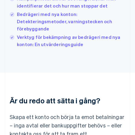
日本語
English
identifierar det och hur man stoppar det
Kanada
Bedrägeri med nya konton:
English
Français
Detekteringsmetoder, varningstecken och
Kroatien
förebyggande
English
Italiano
Lettland
Verktyg för bekämpning av bedrägeri med nya
English
konton: En utvärderingsguide
Liechtenstein
Deutsch
English
Litauen
English
Luxemburg
Français
Deutsch
English
Malaysia
English
简体中文
Malta
Är du redo att sätta i gång?
English
Mexiko
Skapa ett konto och börja ta emot betalningar
Español
English
Nederländerna
– inga avtal eller bankuppgifter behövs – eller
Nederlands
English
kontakta oss för att ta fram ett
Norge