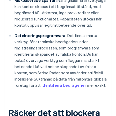
Riskbaserade spärrar:
När signalerna är tvetydiga
kan konton skapas i ett begränsat tillstånd, med
begränsad API-åtkomst, inga provkrediter eller
reducerad funktionalitet. Kapaciteten utökas när
kontot uppvisar legitimt beteende över tid.
Detekteringsprogramvara:
Det finns smarta
verktyg för att minska bedrägerier under
registreringsprocessen, som programvara som
identifierar skapandet av falska konton. Du kan
också överväga verktyg som flaggar misstänkt
beteende i kölvattnet av skapandet av falska
konton, som Stripe Radar, som använder artificiell
intelligens (AI) tränad på data från miljontals globala
företag för att
identifiera bedrägerier
mer exakt.
Räcker det att blockera