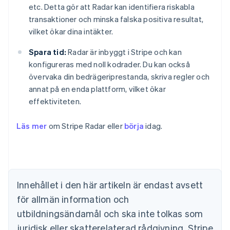
etc. Detta gör att Radar kan identifiera riskabla
transaktioner och minska falska positiva resultat,
vilket ökar dina intäkter.
Spara tid:
Radar är inbyggt i Stripe och kan
konfigureras med noll kodrader. Du kan också
övervaka din bedrägeriprestanda, skriva regler och
annat på en enda plattform, vilket ökar
effektiviteten.
Australien
English
Belgien
Läs mer
om Stripe Radar eller
börja
idag.
Nederlands
Français
Deutsch
English
Brasilien
Português
English
Bulgarien
English
Innehållet i den här artikeln är endast avsett
Cypern
för allmän information och
English
Danmark
utbildningsändamål och ska inte tolkas som
English
juridisk eller skatterelaterad rådgivning. Stripe
Estland