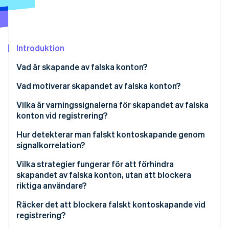
Identitetsverifiering online
Partner
Stripe App Marketplace
Introduktion
Stripe Sessions 2026
Vad är skapande av falska konton?
Se hur Stripe bygger den ekonomiska inf
Titta nu
Vad motiverar skapandet av falska konton?
Missbruk av kostnadsfria provperioder och
Vilka är varningssignalerna för skapandet av falska
kampanjer
konton vid registrering?
Skräppost och plattformsmanipulation
E-postsignaler
Hur detekterar man falskt kontoskapande genom
signalkorrelation?
API och dataskrapning
Enhets- och nätverkssignaler
Vilka strategier fungerar för att förhindra
Infrastruktur för stulen inloggningsattack
Beteendesignaler
skapandet av falska konton, utan att blockera
riktiga användare?
Förberedelse för betalningsbedrägeri
Signaler för identitetssammanhang
Räcker det att blockera falskt kontoskapande vid
registrering?