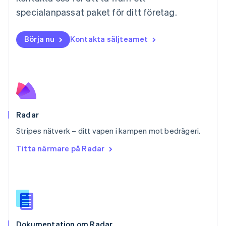
English
specialanpassat paket för ditt företag.
Nya Zeeland
English
Polen
Börja nu
Kontakta säljteamet
English
Portugal
Português
English
Rumänien
English
Schweiz
Deutsch
Français
Italiano
English
Radar
Singapore
English
简体中文
Stripes nätverk – ditt vapen i kampen mot bedrägeri.
Slovakien
Titta närmare på Radar
English
Slovenien
English
Italiano
Spanien
Español
English
Storbritannien
English
Dokumentation om Radar
Sverige