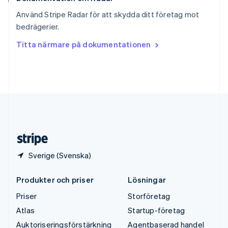
Svenska
English
Använd Stripe Radar för att skydda ditt företag mot
Thailand
bedrägerier.
ไทย
English
Tjeckien
Titta närmare på dokumentationen
English
Tyskland
Deutsch
English
Ungern
English
USA
English
Español
简体中文
Österrike
Deutsch
English
Sverige (Svenska)
Produkter och priser
Lösningar
Priser
Storföretag
Atlas
Startup-företag
Auktoriseringsförstärkning
Agentbaserad handel