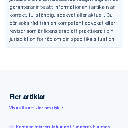
English
garanterar inte att informationen i artikeln är
Fastlandskina
korrekt, fullständig, adekvat eller aktuell. Du
简体中文
English
Finland
bör söka råd från en kompetent advokat eller
English
Svenska
revisor som är licensierad att praktisera i din
Frankrike
jurisdiktion för råd om din specifika situation.
Français
English
Förenade Arabemiraten
English
Gibraltar
English
Grekland
English
Hongkong SAR, Kina
English
简体中文
Indien
Fler artiklar
English
Irland
Visa alla artiklar om risk
English
Italien
Italiano
English
Kampanjmissbruk: hur det fungerar, hur man
Japan