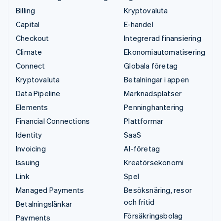
Billing
Kryptovaluta
Capital
E-handel
Checkout
Integrerad finansiering
Climate
Ekonomiautomatisering
Connect
Globala företag
Kryptovaluta
Betalningar i appen
Data Pipeline
Marknadsplatser
Elements
Penninghantering
Financial Connections
Plattformar
Identity
SaaS
Invoicing
AI-företag
Issuing
Kreatörsekonomi
Link
Spel
Managed Payments
Besöksnäring, resor
och fritid
Betalningslänkar
Försäkringsbolag
Payments