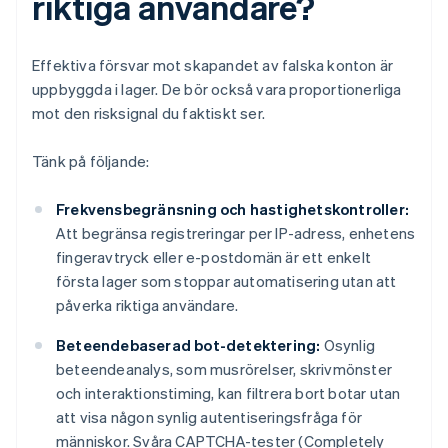
riktiga användare?
Effektiva försvar mot skapandet av falska konton är
uppbyggda i lager. De bör också vara proportionerliga
mot den risksignal du faktiskt ser.
Tänk på följande:
Frekvensbegränsning och hastighetskontroller:
Att begränsa registreringar per IP-adress, enhetens
fingeravtryck eller e-postdomän är ett enkelt
första lager som stoppar automatisering utan att
påverka riktiga användare.
Beteendebaserad bot-detektering:
Osynlig
beteendeanalys, som musrörelser, skrivmönster
och interaktionstiming, kan filtrera bort botar utan
att visa någon synlig autentiseringsfråga för
människor. Svåra CAPTCHA-tester (Completely