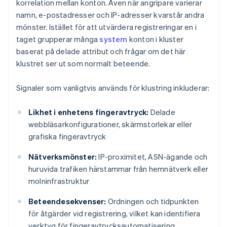
korrelation mellan konton. Även när angripare varierar
namn, e-postadresser och IP-adresser kvarstår andra
mönster. Istället för att utvärdera registreringar en i
taget grupperar många
system
konton i kluster
baserat på delade attribut och frågar om det här
klustret ser ut som normalt beteende.
Signaler som vanligtvis används för klustring inkluderar:
Likhet i enhetens fingeravtryck:
Delade
webbläsarkonfigurationer, skärmstorlekar eller
grafiska fingeravtryck
Nätverksmönster:
IP-proximitet, ASN-ägande och
huruvida trafiken härstammar från hemnätverk eller
molninfrastruktur
Beteendesekvenser:
Ordningen och tidpunkten
för åtgärder vid registrering, vilket kan identifiera
verktyg för fingeravtrycksautomatisering