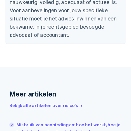
nauwkeurig, volledig, adequaat of actueel is.
Denemarken
English
Voor aanbevelingen voor jouw specifieke
Duitsland
situatie moet je het advies inwinnen van een
Deutsch
English
Estland
bekwame, in je rechtsgebied bevoegde
English
advocaat of accountant.
Finland
English
Svenska
Frankrijk
Français
English
Gibraltar
English
Griekenland
English
Hongarije
Meer artikelen
English
Hongkong SAR, China
English
简体中文
Bekijk alle artikelen over risico's
Ierland
English
India
Misbruik van aanbiedingen: hoe het werkt, hoe je
English