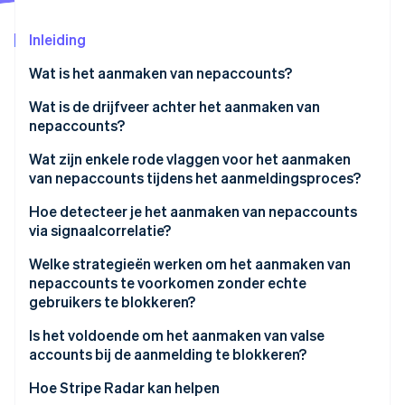
Oprichting van een start-up
Inleiding
Climate
Ecosysteem
CO₂-verwijdering
Wat is het aanmaken van nepaccounts?
Partners
Identity
Stripe App Marketplace
Online identiteitsverificatie
Wat is de drijfveer achter het aanmaken van
nepaccounts?
Misbruik van gratis proefperiodes en promoties
Wat zijn enkele rode vlaggen voor het aanmaken
van nepaccounts tijdens het aanmeldingsproces?
Spam en manipulatie van platforms
Stripe Sessions 2026
E-mailsignalen
Hoe detecteer je het aanmaken van nepaccounts
API en datascraping
Ontdek hoe Stripe de economische infrastructuu
via signaalcorrelatie?
Nu bekijken
Signalen van apparaten en netwerken
Infrastructuur voor credential stuffing
Welke strategieën werken om het aanmaken van
Gedragssignalen
nepaccounts te voorkomen zonder echte
Voorbereiding op betalingsfraude
gebruikers te blokkeren?
Signalen van identiteitscoherentie
Is het voldoende om het aanmaken van valse
accounts bij de aanmelding te blokkeren?
Hoe Stripe Radar kan helpen