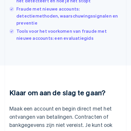
het detecteert en hoe je het stopt
Italië
Italiano
English
Fraude met nieuwe accounts:
Japan
detectiemethoden, waarschuwingssignalen en
日本語
English
preventie
Kroatië
Tools voor het voorkomen van fraude met
English
Italiano
Letland
nieuwe accounts: een evaluatiegids
English
Liechtenstein
Deutsch
English
Litouwen
English
Luxemburg
Français
Deutsch
English
Maleisië
Klaar om aan de slag te gaan?
English
简体中文
Malta
English
Maak een account en begin direct met het
Mexico
ontvangen van betalingen. Contracten of
Español
English
Nederland
bankgegevens zijn niet vereist. Je kunt ook
Nederlands
English