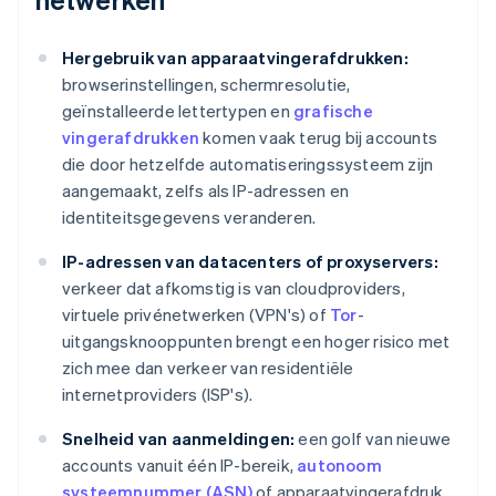
Hergebruik van apparaatvingerafdrukken:
browserinstellingen, schermresolutie,
geïnstalleerde lettertypen en
grafische
vingerafdrukken
komen vaak terug bij accounts
die door hetzelfde automatiseringssysteem zijn
aangemaakt, zelfs als IP-adressen en
identiteitsgegevens veranderen.
IP-adressen van datacenters of proxyservers:
verkeer dat afkomstig is van cloudproviders,
virtuele privénetwerken (VPN's) of
Tor
-
uitgangsknooppunten brengt een hoger risico met
zich mee dan verkeer van residentiële
internetproviders (ISP's).
Snelheid van aanmeldingen:
een golf van nieuwe
accounts vanuit één IP-bereik,
autonoom
systeemnummer (ASN)
of apparaatvingerafdruk