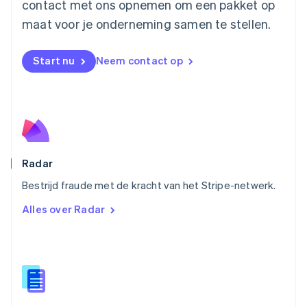
contact met ons opnemen om een pakket op
Nieuw-Zeeland
English
maat voor je onderneming samen te stellen.
Noorwegen
English
Oostenrijk
Start nu
Neem contact op
Deutsch
English
Polen
English
Portugal
Português
English
Roemenië
English
Radar
Singapore
English
简体中文
Bestrijd fraude met de kracht van het Stripe-netwerk.
Slovenië
Alles over Radar
English
Italiano
Slowakije
English
Spanje
Español
English
Thailand
ไทย
English