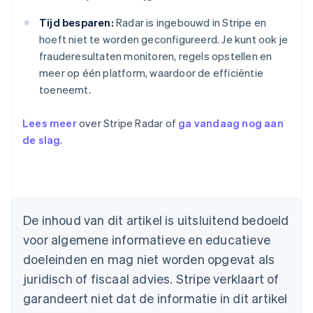
Tijd besparen:
Radar is ingebouwd in Stripe en
hoeft niet te worden geconfigureerd. Je kunt ook je
frauderesultaten monitoren, regels opstellen en
meer op één platform, waardoor de efficiëntie
toeneemt.
Lees meer
over Stripe Radar of
ga vandaag nog aan
de slag
.
Australië
English
België
Nederlands
Français
Deutsch
English
Brazilië
De inhoud van dit artikel is uitsluitend bedoeld
Português
English
Bulgarije
voor algemene informatieve en educatieve
English
doeleinden en mag niet worden opgevat als
Canada
juridisch of fiscaal advies. Stripe verklaart of
English
Français
Cyprus
garandeert niet dat de informatie in dit artikel
English