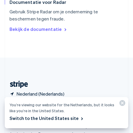
Documentatie voor Radar
Tsjechië
English
Gebruik Stripe Radar om je onderneming te
Vasteland van China
beschermen tegen fraude.
简体中文
English
Verenigd Koninkrijk
Bekijk de documentatie
English
Verenigde Arabische Emiraten
English
Verenigde Staten
English
Español
简体中文
Zweden
Svenska
English
Zwitserland
Deutsch
Français
Italiano
English
Nederland (Nederlands)
You’re viewing our website for the Netherlands, but it looks
Producten en tarieven
Oplossingen
like you’re in the United States.
Tarieven
Grote ondernemingen
Switch to the United States site
Atlas
Start-ups