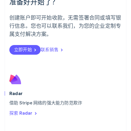
准备好开始了？
English
葡萄牙
Português
English
创建账户即可开始收款，无需签署合同或填写银
日本
行信息。您也可以联系我们，为您的企业定制专
日本語
English
瑞典
属支付解决方案。
Svenska
English
瑞士
Deutsch
Français
Italiano
English
立即开始
联系销售
塞浦路斯
English
斯洛伐克
English
斯洛文尼亚
English
Italiano
泰国
Radar
ไทย
English
希腊
借助 Stripe 网络的强大能力防范欺诈
English
探索 Radar
西班牙
Español
English
新加坡