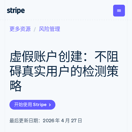
更多资源
风险管理
按企业阶段
文档
学习
支付
营收
资金管
平台
理
易市
大型企业
Stripe 文档
博客
Payments
Billing
初创企业
API 参考文档
客户案例
虚假账户创建：不阻
在线支付
经常性收入
Global
Conn
库与 SDK
指南
Payment links
Metronome
Payouts
Stripe Apps
按用量计费
平台
碍真实用户的检测策
无代码支付
Subscriptions
向第三
按应用场景
Checkout
方打款
支持
预构建支付界
订阅管理
略
指南
智能体商务
面
Invoicing
加密货币
获取支持
一次性或定期
Elements
电子商务
接受线上付款
托管支持方案
灵活的 UI 组件
账单
嵌入式金融
实施预置结账流程
专业服务
Payment
Tax
开始使用 Stripe
财务自动化
构建平台或交易市场
methods
销售税和增值
全球化企业
管理订阅
接入 125+ 种支
税自动化
应用内支付
提供按用量计费
付方式
Revenue
最后更新日期：2026 年 4 月 27 日
交易市场
发行稳定币支持的支付卡
Authorization
Recognition
公司
资金管理
通过智能体配置和管理服
Boost
会计自动化
平台
务