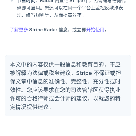
节省时间：
Radar 内置在 Stripe 中，无需编写任何代
English
巴西
码即可启用。您还可以在同一个平台上监控反欺诈表
Português
English
现、编写规则等，从而提高效率。
保加利亚
English
了解更多
Stripe Radar 信息，或立即
开始使用
。
比利时
Nederlands
Français
Deutsch
English
波兰
English
丹麦
English
本文中的内容仅供一般信息和教育目的，不应
德国
被解释为法律或税务建议。Stripe 不保证或担
Deutsch
English
法国
保文章中信息的准确性、完整性、充分性或时
Français
English
效性。您应该寻求在您的司法管辖区获得执业
芬兰
许可的合格律师或会计师的建议，以就您的特
English
Svenska
定情况提供建议。
荷兰
Nederlands
English
加拿大
English
Français
捷克