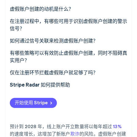
了解 Stripe 如何为 AI 构建经济基础设施。
虚假账户创建的动机是什么？
立即观看
免费试用和促销滥用
在注册过程中，有哪些可用于识别虚假账户创建的警示
信号？
垃圾信息与平台操纵
电子邮件信号
如何通过信号关联来检测虚假账户创建？
API 和数据抓取
设备和网络信号
有哪些策略可以有效防止虚假账户创建，同时不阻碍真
凭证填充攻击的基础设施
实用户？
行为信号
支付欺诈的准备工作
仅在注册环节拦截虚假账户就足够了吗？
身份一致性信号
Stripe Radar 如何提供帮助
开始使用 Stripe
预计到 2028 年，线上账户开立数量将以每年超过
13%
的速度增长，这增加了新账户
欺诈
的风险。虚假账户创建