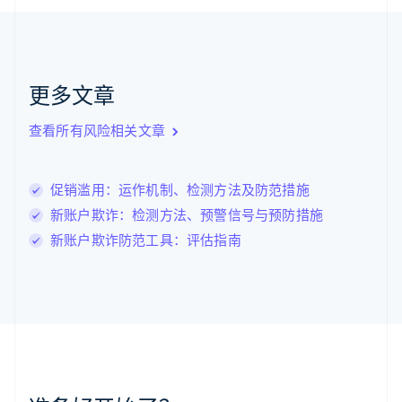
English
克罗地亚
English
Italiano
拉脱维亚
English
更多文章
立陶宛
English
列支敦士登
查看所有风险相关文章
Deutsch
English
卢森堡
Français
Deutsch
English
促销滥用：运作机制、检测方法及防范措施
罗马尼亚
新账户欺诈：检测方法、预警信号与预防措施
English
马尔他
新账户欺诈防范工具：评估指南
English
马来西亚
English
简体中文
美国
English
Español
简体中文
墨西哥
Español
English
挪威