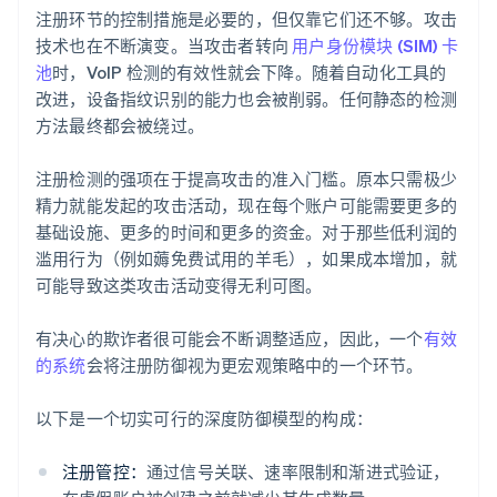
注册环节的控制措施是必要的，但仅靠它们还不够。攻击
技术也在不断演变。当攻击者转向
用户身份模块 (SIM) 卡
池
时，VoIP 检测的有效性就会下降。随着自动化工具的
改进，设备指纹识别的能力也会被削弱。任何静态的检测
方法最终都会被绕过。
注册检测的强项在于提高攻击的准入门槛。原本只需极少
精力就能发起的攻击活动，现在每个账户可能需要更多的
基础设施、更多的时间和更多的资金。对于那些低利润的
滥用行为（例如薅免费试用的羊毛），如果成本增加，就
可能导致这类攻击活动变得无利可图。
有决心的欺诈者很可能会不断调整适应，因此，一个
有效
的系统
会将注册防御视为更宏观策略中的一个环节。
以下是一个切实可行的深度防御模型的构成：
注册管控：
通过信号关联、速率限制和渐进式验证，