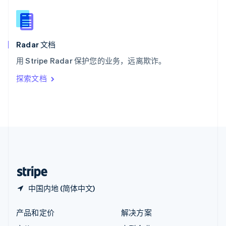
English
简体中文
新西兰
English
匈牙利
English
Radar 文档
意大利
用 Stripe Radar 保护您的业务，远离欺诈。
Italiano
English
印度
探索文档
English
英国
English
直布罗陀
English
中国内地
简体中文
English
中国香港特别行政区
English
简体中文
中国内地 (简体中文)
产品和定价
解决方案