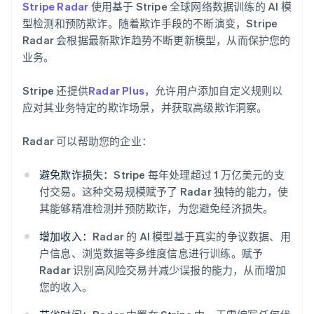
Stripe Radar
使用基于 Stripe 全球网络数据训练的 AI 模
型检测和预防欺诈。随着欺诈手段的不断演变，Stripe
Radar 会根据最新欺诈趋势不断更新模型，从而保护您的
业务。
Stripe 还提供
Radar Plus
，允许用户添加自定义规则以
应对其业务特定的欺诈场景，并获取高级欺诈洞察。
Radar 可以帮助您的企业：
避免欺诈损失：
Stripe 每年处理超过 1 万亿美元的支
阿联酋
付交易。这种交易规模赋予了 Radar 独特的能力，使
English
其能够精准检测并预防欺诈，为您避免经济损失。
爱尔兰
English
增加收入：
Radar 的 AI 模型基于真实的争议数据、用
爱沙尼亚
户信息、浏览数据等多维度信息进行训练。赋予
English
Radar 识别高风险交易并减少误报的能力，从而增加
奥地利
您的收入。
Deutsch
English
澳大利亚