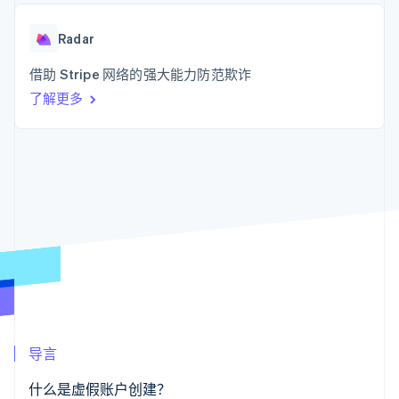
支付成功率优
Stripe Sigma
产品路线图
SaaS
化
自定义报告
Sessions 年度大会
Link
Data Pipeline
Radar
招聘
加速结账
数据同步
资讯中心
资源
借助 Stripe 网络的强大能力防范欺诈
Stripe Press
按行业
了解更多
应用集成
AI 企业
代码示例
更多
创作者经济
开发者博客
联系
Product roadmap
游戏
API 状态
了解未来规划
酒店、旅游与休闲
联系销售
保险
Radar
成为合作伙伴
媒体与娱乐
欺诈防范
非营利组织
Atlas
专业服务
初创企业注册
公共部门
零售
Climate
碳移除
生态系统
导言
合作伙伴
Stripe App Marketplace
什么是虚假账户创建？
Stripe Sessions 2026