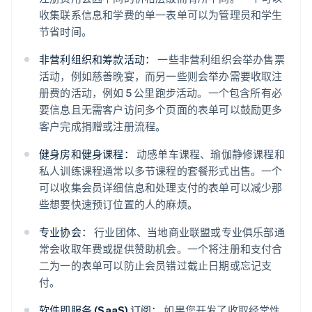
收集联系信息和学费的单一表单可以为管理员和学生
节省时间。
非营利组织和筹款活动：
一些非营利组织会举办售票
活动，例如慈善晚宴，而另一些则会举办需要收取注
册费的活动，例如 5 公里跑步活动。一个包含所有必
要信息且无需客户访问多个页面的表单可以鼓励更多
客户完成捐赠或注册流程。
健身房和健身课程：
动感单车课程、瑜伽静修课程和
阿联酋
私人训练课程通常以多节课程的套餐形式出售。一个
English
可以收集会员详细信息和处理支付的表单可以减少那
爱尔兰
些想要快速预订位置的人的麻烦。
English
爱沙尼亚
专业协会：
行业团体、当地商业联盟或专业俱乐部通
English
常会收取年费或提供赞助机会。一个将注册和支付合
奥地利
二为一的表单可以防止会员错过截止日期或忘记支
Deutsch
English
澳大利亚
付。
English
巴西
软件即服务 (SaaS) 订阅：
如果您开发了收取经常性