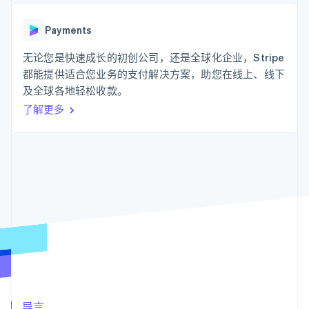
支付成功率优
Stripe Sigma
产品路线图
SaaS
化
自定义报告
Sessions 年度大会
Link
Data Pipeline
Payments
招聘
加速结账
数据同步
资讯中心
资源
无论您是快速成长的初创公司，还是全球化企业，Stripe
Stripe Press
按行业
都能提供适合您业务的支付解决方案，助您在线上、线下
应用集成
及全球各地轻松收款。
AI 企业
代码示例
更多
创作者经济
开发者博客
联系
了解更多
Product roadmap
游戏
API 状态
了解未来规划
酒店、旅游与休闲
联系销售
保险
Radar
成为合作伙伴
媒体与娱乐
欺诈防范
非营利组织
Atlas
专业服务
初创企业注册
公共部门
零售
Climate
碳移除
生态系统
合作伙伴
Stripe App Marketplace
Stripe Sessions 2026
导言