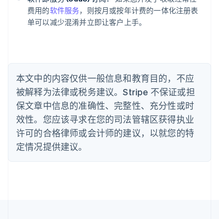
Português
English
费用的
软件服务
，则按月或按年计费的一体化注册表
保加利亚
单可以减少混淆并立即让客户上手。
English
比利时
Nederlands
Français
Deutsch
English
波兰
English
丹麦
本文中的内容仅供一般信息和教育目的，不应
English
被解释为法律或税务建议。Stripe 不保证或担
德国
保文章中信息的准确性、完整性、充分性或时
Deutsch
English
法国
效性。您应该寻求在您的司法管辖区获得执业
Français
English
许可的合格律师或会计师的建议，以就您的特
芬兰
定情况提供建议。
English
Svenska
荷兰
Nederlands
English
加拿大
English
Français
捷克
English
克罗地亚