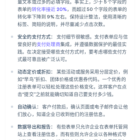
量文本或过多的必填字段。事实上，少于 5 个字段的
表单的
转化率接近 20%
，而超过 50 个字段的表单的
转化率下降到 9% 左右。保持设计整洁，使用清晰的
标签、简短的说明，并尽量减少点击次数。
安全的支付方式：
支付细节很敏感。支付表单应与信
誉良好的
支付处理商
集成，并遵循数据保护的最佳实
践。在决定接受哪些支付方式时，要考虑哪些支付方
式最可靠且被广泛认可。
动态定价或折扣：
某些活动或服务采用分层定价，例
如“早鸟”折扣、团体价格或优惠券代码。一个优秀的
注册表单可以轻松处理这些价格变化，这样客户在点
击“提交”之前就能确切知道自己要支付多少钱。
自动确认：
客户付款后，确认页面或电子邮件会让他
们放心，知道企业已收到他们的注册信息。
数据导出和报告：
有些表单只允许企业在表单托管网
站上查看注册信息，而有些则允许企业以各种格式导