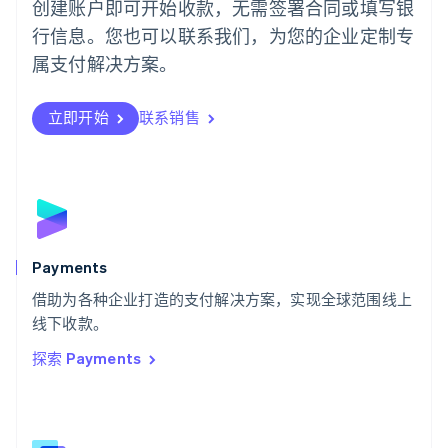
创建账户即可开始收款，无需签署合同或填写银
Português
English
行信息。您也可以联系我们，为您的企业定制专
日本
日本語
English
属支付解决方案。
瑞典
Svenska
English
瑞士
立即开始
联系销售
Deutsch
Français
Italiano
English
塞浦路斯
English
斯洛伐克
English
斯洛文尼亚
English
Italiano
Payments
泰国
ไทย
English
借助为各种企业打造的支付解决方案，实现全球范围线上
希腊
线下收款。
English
探索 Payments
西班牙
Español
English
新加坡
English
简体中文
新西兰