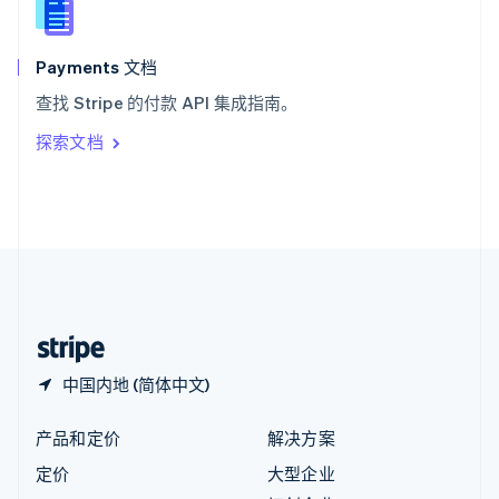
English
匈牙利
English
Payments 文档
意大利
查找 Stripe 的付款 API 集成指南。
Italiano
English
印度
探索文档
English
英国
English
直布罗陀
English
中国内地
简体中文
English
中国香港特别行政区
English
简体中文
中国内地 (简体中文)
产品和定价
解决方案
定价
大型企业