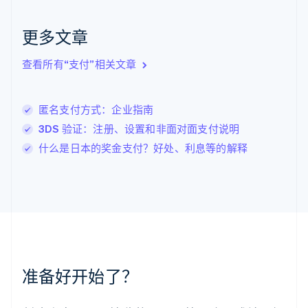
English
Italiano
拉脱维亚
更多文章
English
立陶宛
查看所有“支付”相关文章
English
列支敦士登
Deutsch
English
卢森堡
匿名支付方式：企业指南
Français
Deutsch
English
3DS 验证：注册、设置和非面对面支付说明
罗马尼亚
什么是日本的奖金支付？好处、利息等的解释
English
马尔他
English
马来西亚
English
简体中文
美国
English
Español
简体中文
墨西哥
Español
English
准备好开始了？
挪威
English
葡萄牙