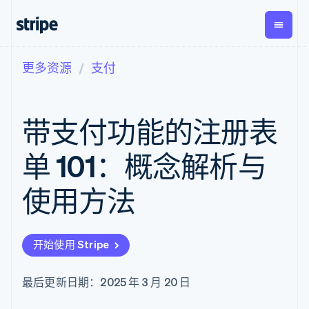
更多资源
支付
按企业阶段
文档
学习
支付
营收
资金管
平台
理
易市
大型企业
Stripe 文档
博客
Payments
Billing
初创企业
API 参考文档
客户案例
带支付功能的注册表
在线支付
经常性收入
Global
Conn
库与 SDK
指南
Payment links
Metronome
Payouts
Stripe Apps
按用量计费
平台
单 101：概念解析与
无代码支付
Subscriptions
向第三
按应用场景
Checkout
方打款
支持
预构建支付界
订阅管理
使用方法
指南
智能体商务
面
Invoicing
加密货币
获取支持
一次性或定期
Elements
电子商务
接受线上付款
托管支持方案
灵活的 UI 组件
账单
嵌入式金融
实施预置结账流程
专业服务
Payment
Tax
开始使用 Stripe
财务自动化
构建平台或交易市场
methods
销售税和增值
全球化企业
管理订阅
接入 125+ 种支
税自动化
应用内支付
提供按用量计费
付方式
Revenue
最后更新日期：2025 年 3 月 20 日
交易市场
发行稳定币支持的支付卡
Authorization
Recognition
公司
资金管理
通过智能体配置和管理服
Boost
会计自动化
平台
务