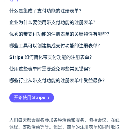
了解 Stripe 如何为 AI 构建经济基础设施。
立即观看
什么是集成了支付功能的注册表单？
企业为什么要使用带支付功能的注册表单？
优秀的带支付功能的注册表单的关键特性有哪些？
哪些工具可以创建集成支付功能的注册表单？
内置支付功能的网站 构建器
Stripe 如何简化带支付功能的注册表单？
活动注册平台
低代码选项
使用这些表单时需要避免哪些常见错误？
带有支付字段的表单构建工具
无代码选项
表单字段过于复杂
哪些行业从带支付功能的注册表单中受益最多？
WordPress 插件
对开发人员友好的 API
定价不明确或隐藏费用
开始使用 Stripe
定制代码与支付库
安全措施薄弱
缺少确认消息
人们每天都会报名参加各种活动和服务，包括会议、在线
糟糕的移动端体验
课程、筹款活动等等。但是，简单的注册表单和同时收取