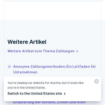
Frankreich
Français
English
Gibraltar
English
Griechenland
English
Indien
English
Weitere Artikel
Irland
English
Italien
Weitere Artikel zum Thema Zahlungen
Italiano
English
Japan
日本語
English
Anonyme Zahlungsmethoden: Ein Leitfaden für
Kanada
Unternehmen
English
Français
3D Secure-Authentifizierung: Hinweise zur
Kroatien
You’re viewing our website for Austria, but it looks like
English
Italiano
Registrierung, Einrichtung und Zahlung ohne
you’re in the United States.
Lettland
persönlichen Kontakt
Switch to the United States site
English
Was ist eine Bonuszahlung in Japan?
Liechtenstein
Erläuterung der Vorteile, Zinsen und mehr
Deutsch
English