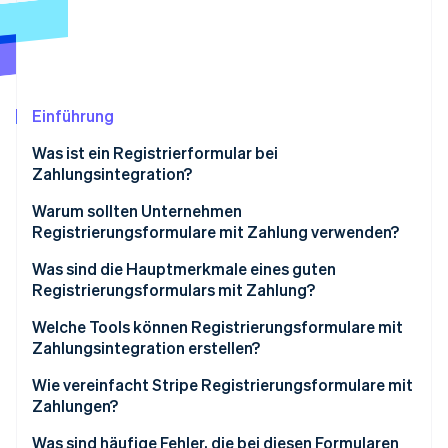
Betrugsprävention
Ecosystem
Atlas
Start-up-Gründung
Partner
Stripe App-Marktplatz
Climate
CO₂-Entnahme
Einführung
Identity
Was ist ein Registrierformular bei
Online-Identitätsprüfung
Zahlungsintegration?
Warum sollten Unternehmen
Registrierungsformulare mit Zahlung verwenden?
Was sind die Hauptmerkmale eines guten
Stripe-Sessions 2026
Erfahren Sie, wie Stripe Lösungen für die Wirts
Registrierungsformulars mit Zahlung?
Jetzt ansehen
Welche Tools können Registrierungsformulare mit
Zahlungsintegration erstellen?
Websiteersteller mit integrierten
Wie vereinfacht Stripe Registrierungsformulare mit
Zahlungsfunktionen
Zahlungen?
Plattformen für die Registrierung für
Low-Code-Optionen
Was sind häufige Fehler, die bei diesen Formularen