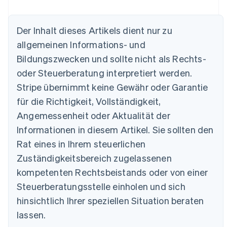
Der Inhalt dieses Artikels dient nur zu
allgemeinen Informations- und
Australien
Bildungszwecken und sollte nicht als Rechts-
English
Belgien
oder Steuerberatung interpretiert werden.
Nederlands
Français
Deutsch
English
Stripe übernimmt keine Gewähr oder Garantie
Brasilien
für die Richtigkeit, Vollständigkeit,
Português
English
Bulgarien
Angemessenheit oder Aktualität der
English
Informationen in diesem Artikel. Sie sollten den
Dänemark
English
Rat eines in Ihrem steuerlichen
Deutschland
Zuständigkeitsbereich zugelassenen
Deutsch
English
Estland
kompetenten Rechtsbeistands oder von einer
English
Steuerberatungsstelle einholen und sich
Festlandchina
hinsichtlich Ihrer speziellen Situation beraten
简体中文
English
Finnland
lassen.
English
Svenska