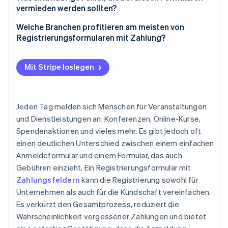
Veranstaltungen
vermieden werden sollten?
No-Code-Optionen
Tools zum Erstellen von Formularen mit
Zu komplizierte Formularfelder
Welche Branchen profitieren am meisten von
Entwicklerfreundliche APIs
Zahlungsfeldern
Registrierungsformularen mit Zahlung?
Unklare Preisgestaltung oder versteckte Gebühren
WordPress-Plugins
Schwache Sicherheitsmaßnahmen
Mit Stripe loslegen
Nutzerdefinierter Code mit Zahlungsbibliotheken
Fehlende Bestätigungsmeldungen
Schlechte mobile Nutzererfahrung
Jeden Tag melden sich Menschen für Veranstaltungen
und Dienstleistungen an: Konferenzen, Online-Kurse,
Kein Test vor der Veröffentlichung
Spendenaktionen und vieles mehr. Es gibt jedoch oft
einen deutlichen Unterschied zwischen einem einfachen
Anmeldeformular und einem Formular, das auch
Gebühren einzieht. Ein Registrierungsformular mit
Zahlungsfeldern
kann die Registrierung sowohl für
Unternehmen als auch für die Kundschaft vereinfachen.
Es verkürzt den Gesamtprozess, reduziert die
Wahrscheinlichkeit vergessener Zahlungen und bietet