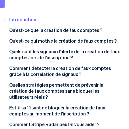
Découvrez les prochaines évolutions
Commerce en ligne
Radar
Prévention de la fraude
Introduction
Écosystème
Atlas
Qu’est-ce que la création de faux comptes ?
Constitution de start-up
Partenaires
Qu’est-ce qui motive la création de faux comptes ?
Climate
Stripe App Marketplace
Élimination du carbone
Abus des essais gratuits et des promotions
Quels sont les signaux d’alerte de la création de faux
Identity
comptes lors de l’inscription ?
Vérification de l'identité
Spam et manipulation de plateforme
Signaux liés à l’e-mail
Comment détecter la création de faux comptes
Extraction de données via API et extraction de
grâce à la corrélation de signaux ?
données
Signaux liés aux appareils et aux réseaux
Quelles stratégies permettent de prévenir la
Infrastructure de bourrage d’identifiants
Signaux comportementaux
création de faux comptes sans bloquer les
Stripe Sessions 2026
utilisateurs réels ?
Découvrez comment Stripe construit l’infrastructure écono
Préparation de fraude au paiement
Signaux de cohérence d’identité
Regarder la vidéo
Est-il suffisant de bloquer la création de faux
comptes au moment de l’inscription ?
Comment Stripe Radar peut-il vous aider ?