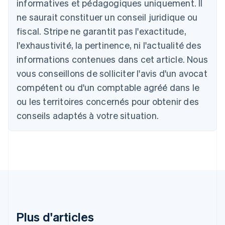
informatives et pédagogiques uniquement. Il
Deutsch
English
Belgique
ne saurait constituer un conseil juridique ou
Nederlands
Français
Deutsch
English
fiscal. Stripe ne garantit pas l'exactitude,
Brésil
l'exhaustivité, la pertinence, ni l'actualité des
Português
English
Bulgarie
informations contenues dans cet article. Nous
English
vous conseillons de solliciter l'avis d'un avocat
Canada
English
Français
compétent ou d'un comptable agréé dans le
Chine continentale
ou les territoires concernés pour obtenir des
简体中文
English
Chypre
conseils adaptés à votre situation.
English
Croatie
English
Italiano
Danemark
English
Émirats arabes unis
English
Espagne
Español
English
Plus d'articles
Estonie