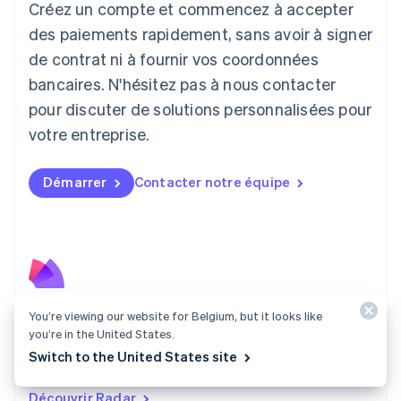
Créez un compte et commencez à accepter
English
Liechtenstein
des paiements rapidement, sans avoir à signer
Deutsch
English
de contrat ni à fournir vos coordonnées
Lituanie
English
bancaires. N'hésitez pas à nous contacter
Luxembourg
pour discuter de solutions personnalisées pour
Français
Deutsch
English
Malaisie
votre entreprise.
English
简体中文
Malte
Démarrer
Contacter notre équipe
English
Mexique
Español
English
Norvège
English
Nouvelle-Zélande
English
Pays-Bas
Radar
You’re viewing our website for Belgium, but it looks like
Nederlands
English
you’re in the United States.
Luttez contre la fraude grâce à la puissance du réseau
Pologne
Switch to the United States site
English
Stripe.
Portugal
Découvrir Radar
Português
English