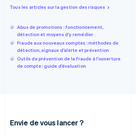
English
Tous les articles sur la gestion des risques
États-Unis
English
Español
简体中文
Finlande
English
Svenska
Abus de promotions : fonctionnement,
France
détection et moyens d’y remédier
Français
English
Fraude aux nouveaux comptes : méthodes de
Gibraltar
détection, signaux d’alerte et prévention
English
Grèce
Outils de prévention de la fraude à l’ouverture
English
de compte : guide d’évaluation
Hongrie
English
Inde
English
Irlande
English
Italie
Italiano
English
Japon
Envie de vous lancer ?
日本語
English
Lettonie