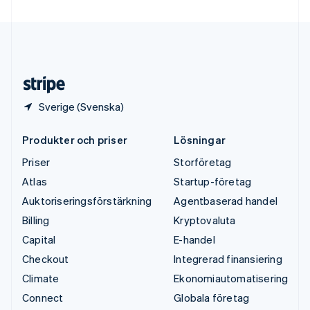
Ungern
English
USA
English
Español
简体中文
Österrike
Deutsch
English
Sverige (Svenska)
Produkter och priser
Lösningar
Priser
Storföretag
Atlas
Startup-företag
Auktoriseringsförstärkning
Agentbaserad handel
Billing
Kryptovaluta
Capital
E-handel
Checkout
Integrerad finansiering
Climate
Ekonomiautomatisering
Connect
Globala företag