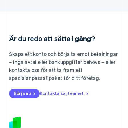
Liechtenstein
Deutsch
English
Litauen
English
Luxemburg
Français
Deutsch
English
Är du redo att sätta i gång?
Malaysia
English
简体中文
Malta
Skapa ett konto och börja ta emot betalningar
English
Mexiko
– inga avtal eller bankuppgifter behövs – eller
Español
English
kontakta oss för att ta fram ett
Nederländerna
specialanpassat paket för ditt företag.
Nederlands
English
Norge
English
Börja nu
Kontakta säljteamet
Nya Zeeland
English
Polen
English
Portugal
Português
English