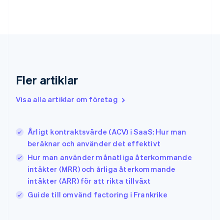
Förenade Arabemiraten
English
Gibraltar
English
Grekland
English
Hongkong SAR, Kina
English
简体中文
Fler artiklar
Indien
English
Visa alla artiklar om företag
Irland
English
Italien
Årligt kontraktsvärde (ACV) i SaaS: Hur man
Italiano
English
beräknar och använder det effektivt
Japan
日本語
English
Hur man använder månatliga återkommande
Kanada
intäkter (MRR) och årliga återkommande
English
Français
intäkter (ARR) för att rikta tillväxt
Kroatien
English
Italiano
Guide till omvänd factoring i Frankrike
Lettland
English