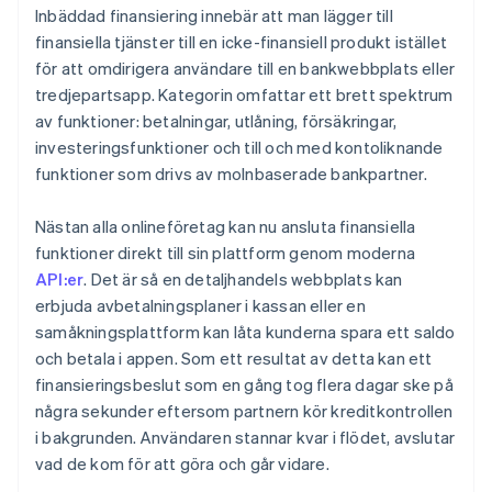
Inbäddad finansiering innebär att man lägger till
finansiella tjänster till en icke-finansiell produkt istället
för att omdirigera användare till en bankwebbplats eller
tredjepartsapp. Kategorin omfattar ett brett spektrum
av funktioner: betalningar, utlåning, försäkringar,
investeringsfunktioner och till och med kontoliknande
funktioner som drivs av molnbaserade bankpartner.
Nästan alla onlineföretag kan nu ansluta finansiella
funktioner direkt till sin plattform genom moderna
API:er
. Det är så en detaljhandels webbplats kan
erbjuda avbetalningsplaner i kassan eller en
samåkningsplattform kan låta kunderna spara ett saldo
och betala i appen. Som ett resultat av detta kan ett
finansieringsbeslut som en gång tog flera dagar ske på
några sekunder eftersom partnern kör kreditkontrollen
i bakgrunden. Användaren stannar kvar i flödet, avslutar
vad de kom för att göra och går vidare.