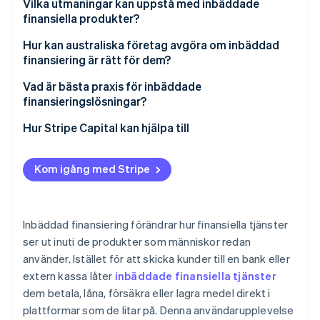
Starkare lojalitet och högre kundvärde
API:er för anslutningar
Vilka utmaningar kan uppstå med inbäddade
finansiella produkter?
Australiens finansieringslucka för småföretag
Licensierade partner för reglerade funktioner
åtgärdas
Hur kan australiska företag avgöra om inbäddad
Enhetlig användarupplevelse i frontend
finansiering är rätt för dem?
Ett förbättringsvänligt regelverk
Data och beslut i realtid
Vad är bästa praxis för inbäddade
finansieringslösningar?
Få den ekonomiska upplevelsen att kännas som en
Hur Stripe Capital kan hjälpa till
naturlig del av din produkt
Integrera säkerhet i varje beslut
Kom igång med Stripe
Använd realtidsdata för att bli bättre
Lansera i en takt som din organisation kan stötta
Inbäddad finansiering förändrar hur finansiella tjänster
ser ut inuti de produkter som människor redan
använder. Istället för att skicka kunder till en bank eller
extern kassa låter
inbäddade finansiella tjänster
dem betala, låna, försäkra eller lagra medel direkt i
plattformar som de litar på. Denna användarupplevelse