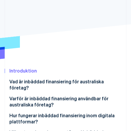
Identitetsverifiering online
Partner
Stripe App Marketplace
Stripe Sessions 2026
Se hur Stripe bygger den ekonomiska inf
Titta nu
Introduktion
Vad är inbäddad finansiering för australiska
företag?
Varför är inbäddad finansiering användbar för
australiska företag?
En växande marknad som backas upp av verklig
Hur fungerar inbäddad finansiering inom digitala
efterfrågan
plattformar?