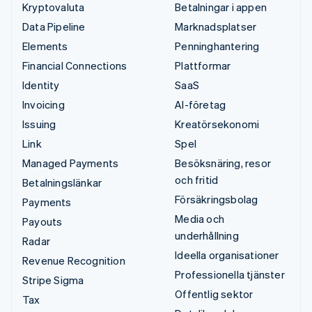
Kryptovaluta
Betalningar i appen
Data Pipeline
Marknadsplatser
Elements
Penninghantering
Financial Connections
Plattformar
Identity
SaaS
Invoicing
AI-företag
Issuing
Kreatörsekonomi
Link
Spel
Managed Payments
Besöksnäring, resor
och fritid
Betalningslänkar
Försäkringsbolag
Payments
Media och
Payouts
underhållning
Radar
Ideella organisationer
Revenue Recognition
Professionella tjänster
Stripe Sigma
Offentlig sektor
Tax