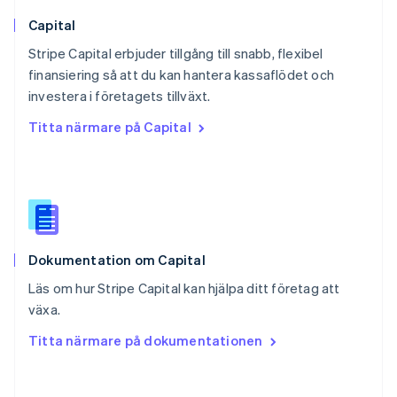
Rumänien
English
Capital
Schweiz
Stripe Capital erbjuder tillgång till snabb, flexibel
Deutsch
Français
Italiano
English
finansiering så att du kan hantera kassaflödet och
Singapore
English
简体中文
investera i företagets tillväxt.
Slovakien
Titta närmare på Capital
English
Slovenien
English
Italiano
Spanien
Español
English
Storbritannien
English
Dokumentation om Capital
Sverige
Svenska
English
Läs om hur Stripe Capital kan hjälpa ditt företag att
Thailand
växa.
ไทย
English
Tjeckien
Titta närmare på dokumentationen
English
Tyskland
Deutsch
English