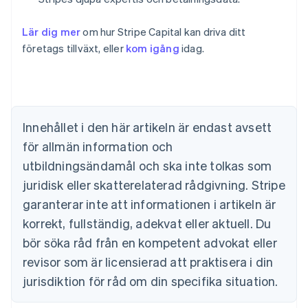
Lär dig mer
om hur Stripe Capital kan driva ditt
Australien
företags tillväxt, eller
kom igång
idag.
English
Belgien
Nederlands
Français
Deutsch
English
Brasilien
Português
English
Bulgarien
Innehållet i den här artikeln är endast avsett
English
för allmän information och
Cypern
English
utbildningsändamål och ska inte tolkas som
Danmark
juridisk eller skatterelaterad rådgivning. Stripe
English
Estland
garanterar inte att informationen i artikeln är
English
korrekt, fullständig, adekvat eller aktuell. Du
Fastlandskina
bör söka råd från en kompetent advokat eller
简体中文
English
Finland
revisor som är licensierad att praktisera i din
English
Svenska
jurisdiktion för råd om din specifika situation.
Frankrike
Français
English