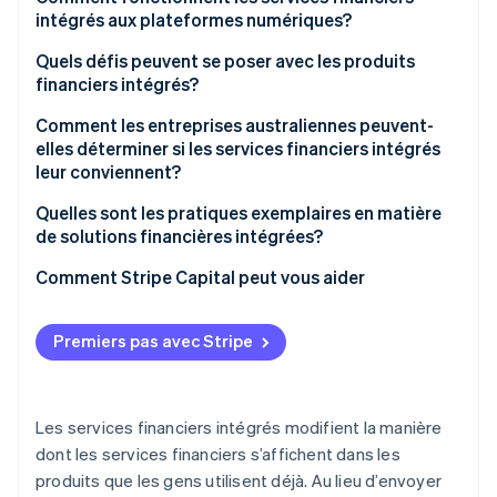
demande réelle
intégrés aux plateformes numériques?
Fidélité renforcée et valeur client accrue
API pour établir des connexions
Quels défis peuvent se poser avec les produits
financiers intégrés?
Combler le déficit de financement des petites
Partenaires agréés pour les fonctions réglementées
entreprises australiennes
Comment les entreprises australiennes peuvent-
Expérience utilisateur frontale unifiée
elles déterminer si les services financiers intégrés
Un environnement réglementaire favorable à
leur conviennent?
Données et décisions en temps réel
l’amélioration
Quelles sont les pratiques exemplaires en matière
de solutions financières intégrées?
Intégrer l’expérience financière à votre produit
Comment Stripe Capital peut vous aider
Intégrer la sécurité dans chaque décision
Premiers pas avec Stripe
Utiliser les données en temps réel pour améliorer
Déployer à un rythme que votre organisation peut
gérer
Les services financiers intégrés modifient la manière
dont les services financiers s’affichent dans les
produits que les gens utilisent déjà. Au lieu d’envoyer