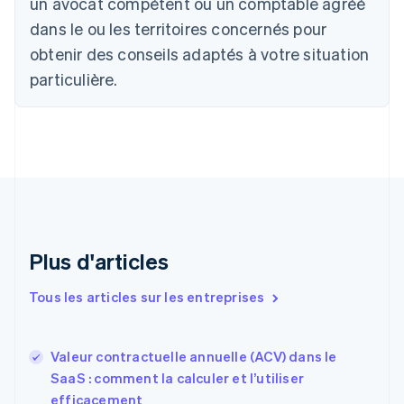
un avocat compétent ou un comptable agréé
Bulgarie
dans le ou les territoires concernés pour
English
Canada
obtenir des conseils adaptés à votre situation
English
Français
particulière.
Chine continentale
简体中文
English
Chypre
English
Croatie
English
Italiano
Danemark
English
Émirats arabes unis
English
Plus d'articles
Espagne
Español
English
Tous les articles sur les entreprises
Estonie
English
États-Unis
Valeur contractuelle annuelle (ACV) dans le
English
Español
简体中文
SaaS : comment la calculer et l’utiliser
Finlande
English
Svenska
efficacement