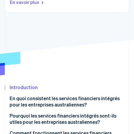
En savoir plus
Commerce de détail
État des API
Atlas
Constitution d'une entreprise
Climate
Élimination du carbone
Écosystème
Identity
Partenaires
Vérification de l'identité
Stripe App Marketplace
Stripe Sessions 2026
Découvrez comment Stripe construit l’infrastructure écon
l’IA.
Introduction
Regarder
En quoi consistent les services financiers intégrés
pour les entreprises australiennes?
Pourquoi les services financiers intégrés sont-ils
utiles pour les entreprises australiennes?
Un marché en pleine croissance soutenu par une
Comment fonctionnent les services financiers