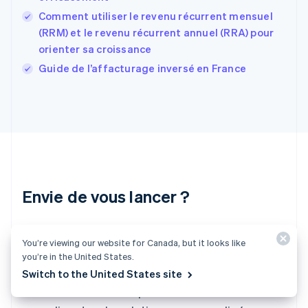
France
Comment utiliser le revenu récurrent mensuel
Français
English
(RRM) et le revenu récurrent annuel (RRA) pour
Gibraltar
orienter sa croissance
English
Grèce
Guide de l’affacturage inversé en France
English
Hongrie
English
Inde
English
Irlande
English
Italie
Italiano
English
Envie de vous lancer ?
Japon
日本語
English
Créez un compte et commencez à accepter
Lettonie
You’re viewing our website for Canada, but it looks like
English
des paiements rapidement, sans avoir à signer
you’re in the United States.
Liechtenstein
de contrat ni à fournir vos coordonnées
Switch to the United States site
Deutsch
English
Lituanie
bancaires. N'hésitez pas à nous contacter
English