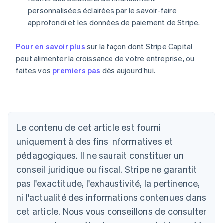
personnalisées éclairées par le savoir-faire
approfondi et les données de paiement de Stripe.
Pour en savoir plus
sur la façon dont Stripe Capital
peut alimenter la croissance de votre entreprise, ou
faites vos
premiers pas
dès aujourd’hui.
Le contenu de cet article est fourni
Allemagne
uniquement à des fins informatives et
Deutsch
English
Australie
pédagogiques. Il ne saurait constituer un
English
conseil juridique ou fiscal. Stripe ne garantit
Autriche
Deutsch
English
pas l'exactitude, l'exhaustivité, la pertinence,
Belgique
ni l'actualité des informations contenues dans
Nederlands
Français
Deutsch
English
Brésil
cet article. Nous vous conseillons de consulter
Português
English