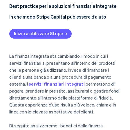
Dati e decisioni in tempo reale
Un contesto normativo favorevole all’innovazione
Best practice per le soluzioni finanziarie integrate
Rendi l’esperienza finanziaria parte integrante del
In che modo Stripe Capital può essere d’aiuto
tuo prodotto
Integra la sicurezza in ogni decisione
Inizia a utilizzare Stripe
Utilizza i dati in tempo reale per migliorare
Implementa la soluzione a un ritmo sostenibile per la
La finanza integrata sta cambiando il modo in cui i
tua organizzazione
servizi finanziari si presentano all'interno dei prodotti
che le persone già utilizzano. Invece di rimandare i
clienti a una banca o a una procedura di pagamento
esterna, i
servizi finanziari integrati
permettono di
pagare, prendere in prestito, assicurarsi o gestire fondi
direttamente all'interno delle piattaforme di fiducia.
Questa esperienza d'uso risulta più veloce, chiara e in
linea con le elevate aspettative dei clienti.
Di seguito analizzeremo i benefici della finanza