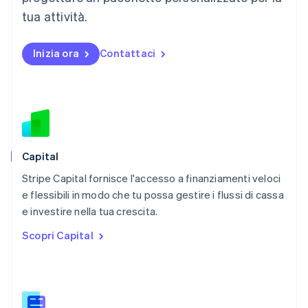
Messico
tua attività.
Español
English
Norvegia
English
Inizia ora
Contattaci
Nuova Zelanda
English
Paesi Bassi
Nederlands
English
Polonia
English
Portogallo
Português
English
Capital
RAS di Hong Kong, Cina
Stripe Capital fornisce l'accesso a finanziamenti veloci
English
简体中文
e flessibili in modo che tu possa gestire i flussi di cassa
Regno Unito
English
e investire nella tua crescita.
Repubblica Ceca
Scopri Capital
English
Romania
English
Singapore
English
简体中文