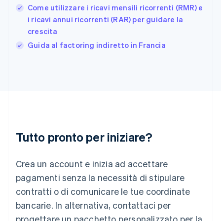
Gibilterra
Come utilizzare i ricavi mensili ricorrenti (RMR) e
English
i ricavi annui ricorrenti (RAR) per guidare la
Grecia
crescita
English
India
Guida al factoring indiretto in Francia
English
Irlanda
English
Italia
Italiano
English
Lettonia
English
Liechtenstein
Deutsch
English
Tutto pronto per iniziare?
Lituania
English
Crea un account e inizia ad accettare
Lussemburgo
Français
Deutsch
English
pagamenti senza la necessità di stipulare
Malaysia
contratti o di comunicare le tue coordinate
English
简体中文
Malta
bancarie. In alternativa, contattaci per
English
progettare un pacchetto personalizzato per la