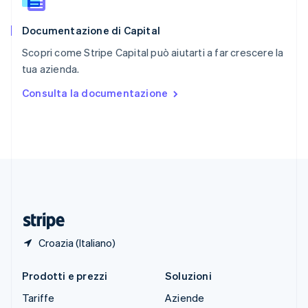
Slovacchia
English
Documentazione di Capital
Slovenia
English
Italiano
Scopri come Stripe Capital può aiutarti a far crescere la
Spagna
tua azienda.
Español
English
Stati Uniti
Consulta la documentazione
English
Español
简体中文
Svezia
Svenska
English
Svizzera
Deutsch
Français
Italiano
English
Thailandia
ไทย
English
Ungheria
English
Croazia (Italiano)
Prodotti e prezzi
Soluzioni
Tariffe
Aziende