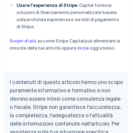
Usare l'esperienza di Stripe
: Capital fornisce
soluzioni di finanziamento personalizzate basate
sulla profonda esperienza e sui dati di pagamento
di Stripe.
Scopri di più
su come Stripe Capital può alimentare la
crescita della tua attività oppure
inizia
oggi stesso.
Australia
I contenuti di questo articolo hanno uno scopo
English
Austria
puramente informativo e formativo e non
Deutsch
English
devono essere intesi come consulenza legale
Belgio
Nederlands
Français
Deutsch
English
o fiscale. Stripe non garantisce l'accuratezza,
Brasile
la completezza, l'adeguatezza o l'attualità
Português
English
Bulgaria
delle informazioni contenute nell'articolo. Per
English
assistenza sulla tua situazione specifica,