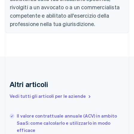
Canada
rivolgiti a un avvocato o a un commercialista
English
Français
Cina continentale
competente e abilitato all'esercizio della
简体中文
English
professione nella tua giurisdizione.
Cipro
English
Croazia
English
Italiano
Danimarca
English
Emirati Arabi Uniti
English
Estonia
English
Altri articoli
Finlandia
English
Svenska
Vedi tutti gli articoli per le aziende
Francia
Français
English
Germania
Il valore contrattuale annuale (ACV) in ambito
Deutsch
English
SaaS: come calcolarlo e utilizzarlo in modo
Giappone
日本語
English
efficace