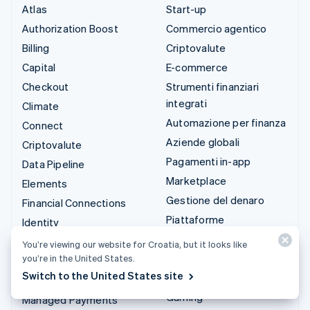
Atlas
Start-up
Authorization Boost
Commercio agentico
Billing
Criptovalute
Capital
E-commerce
Checkout
Strumenti finanziari
integrati
Climate
Automazione per finanza
Connect
Aziende globali
Criptovalute
Pagamenti in-app
Data Pipeline
Marketplace
Elements
Gestione del denaro
Financial Connections
Piattaforme
Identity
SaaS
Invoicing
You’re viewing our website for Croatia, but it looks like
Aziende di IA
you’re in the United States.
Issuing
Switch to the United States site
Creator economy
Link
Gaming
Managed Payments