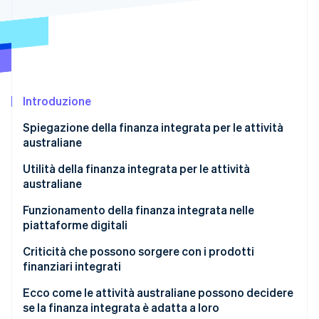
Scopri cosa ti aspetta
Radar
Ecosistema
Prevenzione delle frodi
Partner
Atlas
Stripe App Marketplace
Costituzione di start-up
Introduzione
Climate
Rimozione del carbonio
Spiegazione della finanza integrata per le attività
Identity
australiane
Verifica online dell'identità
Utilità della finanza integrata per le attività
australiane
Un mercato in crescita sostenuto da una domanda
Funzionamento della finanza integrata nelle
reale
piattaforme digitali
Stripe Sessions 2026
Scopri come Stripe sta costruendo l'infrastruttura economi
Maggiore fedeltà e incremento del valore del
API per creare connessioni
Criticità che possono sorgere con i prodotti
Guarda ora
cliente
finanziari integrati
Partner autorizzati per funzioni regolamentate
Colmare il divario di finanziamento per le piccole
Ecco come le attività australiane possono decidere
Esperienza d’uso unificata sul front-end
imprese australiane
se la finanza integrata è adatta a loro