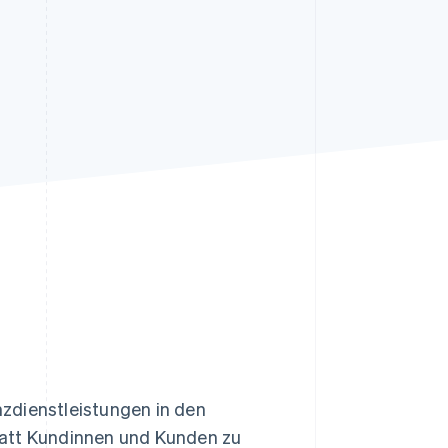
Stripe-Sessions 2026
Erfahren Sie, wie Stripe
Lösungen für die
Wirtschaftsinfrastruktur
für KI aufbaut.
Jetzt ansehen
zdienstleistungen in den
tatt Kundinnen und Kunden zu