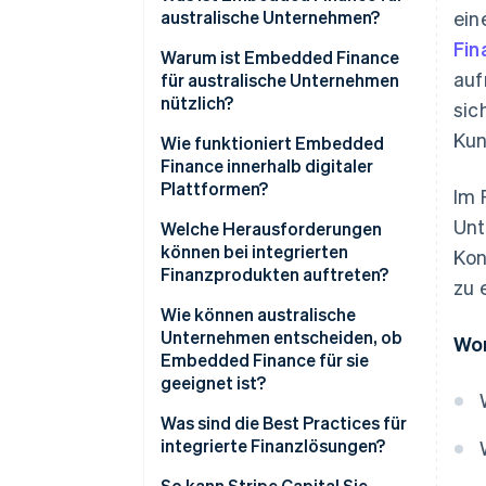
australische Unternehmen?
ein
Fin
Warum ist Embedded Finance
auf
für australische Unternehmen
nützlich?
sic
Kun
Ein wachsender Markt, der von
Wie funktioniert Embedded
einer echten Nachfrage
Finance innerhalb digitaler
getragen wird
Plattformen?
Im 
Unt
Stärkere Kundenbindung und
APIs zur Herstellung von
Welche Herausforderungen
höherer Kundenwert
Verbindungen
können bei integrierten
Kon
Finanzprodukten auftreten?
zu 
Schließung der
Lizenzierte Partner für
Finanzierungslücke für kleine
regulierte Funktionen
Wie können australische
Unternehmen in Australien
Unternehmen entscheiden, ob
Wor
Einheitliche Frontend-
Embedded Finance für sie
Ein verbesserungsfreundliches
Nutzererfahrung
geeignet ist?
regulatorisches Umfeld
Daten und Entscheidungen in
Was sind die Best Practices für
Echtzeit
integrierte Finanzlösungen?
Die Finanzerfahrung sollte sich
So kann Stripe Capital Sie