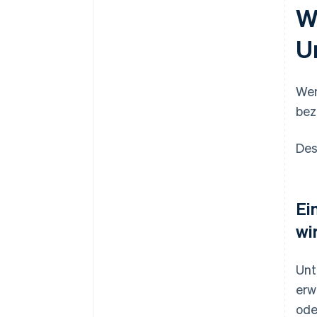
W
U
Wen
bez
Des
Ei
wi
Unt
erw
ode