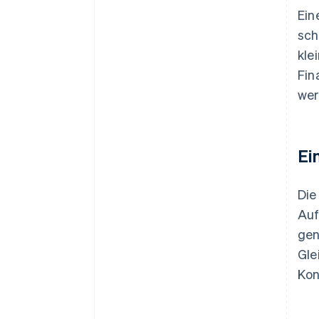
Ein
sch
kle
Fin
wer
Ei
Die
Auf
gen
Gle
Kon