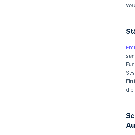
vor
St
Em
sen
Fun
Sys
Ein
die
Sc
Au