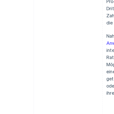
Pro
Dri
Zah
die
Nah
Anw
int
Rat
Mög
ein
get
ode
ihr