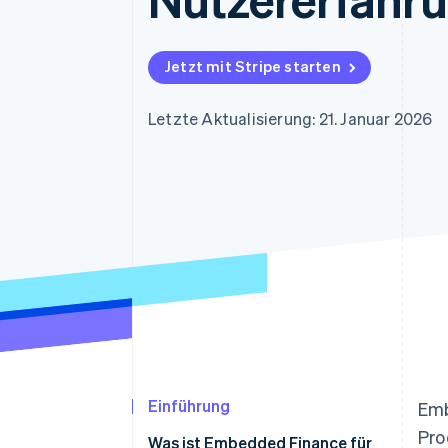
Optimierung der
Datensynchronisier
Autorisierungsraten
Link
Beschleunigter Bezahlvorgang
Jetzt mit Stripe starten
Financial Connections
Verbundene Finanzdaten
Letzte Aktualisierung: 21. Januar 2026
Einführung
Emb
Pro
Was ist Embedded Finance für