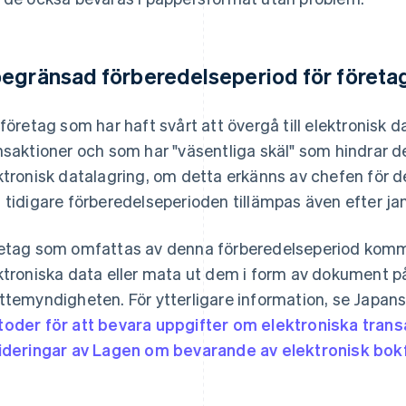
egränsad förberedelseperiod för företag
 företag som har haft svårt att övergå till elektronisk d
nsaktioner och som har "väsentliga skäl" som hindrar d
ktronisk datalagring, om detta erkänns av chefen för d
 tidigare förberedelseperioden tillämpas även efter ja
etag som omfattas av denna förberedelseperiod kommer
ktroniska data eller mata ut dem i form av dokument p
ttemyndigheten. För ytterligare information, se Japan
oder för att bevara uppgifter om elektroniska trans
ideringar av Lagen om bevarande av elektronisk bok