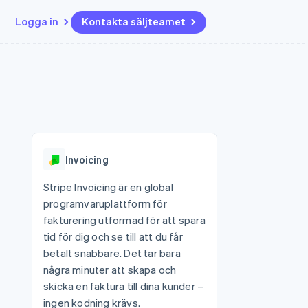
Logga in
Kontakta säljteamet
Resurser
Ecosystem
Kontakt
ch
Mer
er
Appintegrationer
Partner
Kontakta säljteamet
Product roadmap
Kodexempel
Stripe App Marketplace
Bli partner
Se vad som kommer härnäst
Utvecklarblogg
r plattformar
tid
API-status
Radar
Bedrägeribekämpning
Invoicing
Atlas
Bolagsbildning för startups
Stripe Invoicing är en global
programvaruplattform för
Climate
Koldioxidinfångning
fakturering utformad för att spara
tid för dig och se till att du får
Identity
Identitetsverifiering online
betalt snabbare. Det tar bara
några minuter att skapa och
skicka en faktura till dina kunder –
ingen kodning krävs.