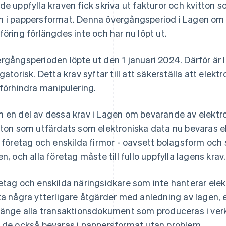
de uppfylla kraven fick skriva ut fakturor och kvitton 
 i pappersformat. Denna övergångsperiod i Lagen om 
föring förlängdes inte och har nu löpt ut.
rgångsperioden löpte ut den 1 januari 2024. Därför är l
igatorisk. Detta krav syftar till att säkerställa att ele
 förhindra manipulering.
 en del av dessa krav i Lagen om bevarande av elektr
tton som utfärdats som elektroniska data nu bevaras 
a företag och enskilda firmor - oavsett bolagsform och
en, och alla företag måste till fullo uppfylla lagens krav.
etag och enskilda näringsidkare som inte hanterar ele
ta några ytterligare åtgärder med anledning av lagen,
länge alla transaktionsdokument som produceras i ve
 de också bevaras i pappersformat utan problem.