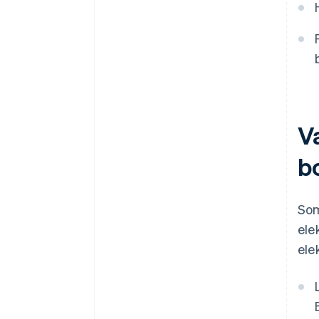
V
b
Som
ele
ele