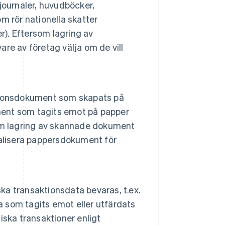
journaler, huvudböcker,
m rör nationella skatter
r). Eftersom lagring av
are av företag välja om de vill
tionsdokument som skapats på
ument som tagits emot på papper
om lagring av skannade dokument
italisera pappersdokument för
ska transaktionsdata bevaras, t.ex.
a som tagits emot eller utfärdats
niska transaktioner enligt