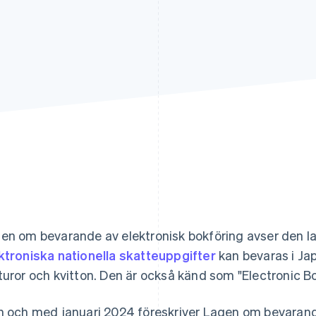
en om bevarande av elektronisk bokföring avser den lag
ktroniska nationella skatteuppgifter
kan bevaras i Ja
turor och kvitton. Den är också känd som "Electronic B
n och med januari 2024 föreskriver Lagen om bevarande