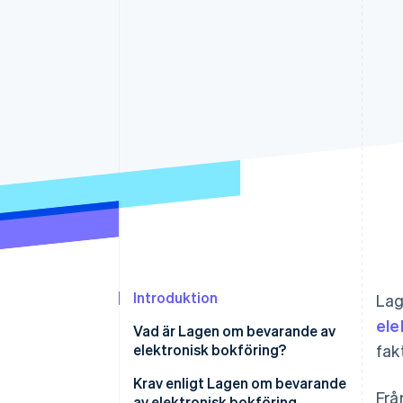
Accelererad kassaprocess
Financial Connections
Länkade finanskontodata
Introduktion
Lag
ele
Vad är Lagen om bevarande av
elektronisk bokföring?
fak
När bör man börja bevara data
Krav enligt Lagen om bevarande
Frå
om elektroniska transaktioner?
av elektronisk bokföring