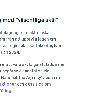
 med "väsentliga skäl"
atalagring för elektroniska
em från att uppfylla lagen om
eras regionala skattekontor, kan
nuari 2024.
 att vara skyldiga att ladda ner
å begäran av anställda vid
s National Tax Agency’s sida om
aktioner
och dess sida om
föring
.