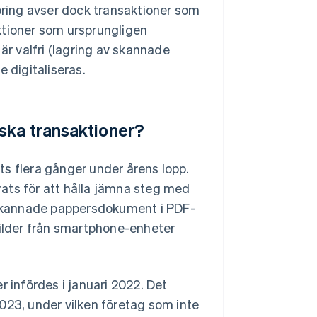
öring avser dock transaktioner som
tioner som ursprungligen
är valfri (lagring av skannade
 digitaliseras.
ska transaktioner?
s flera gånger under årens lopp.
ats för att hålla jämna steg med
v skannade pappersdokument i PDF-
bilder från smartphone-enheter
r infördes i januari 2022. Det
023, under vilken företag som inte