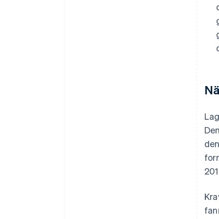
Nä
Lag
Den
den
for
201
Kra
fan