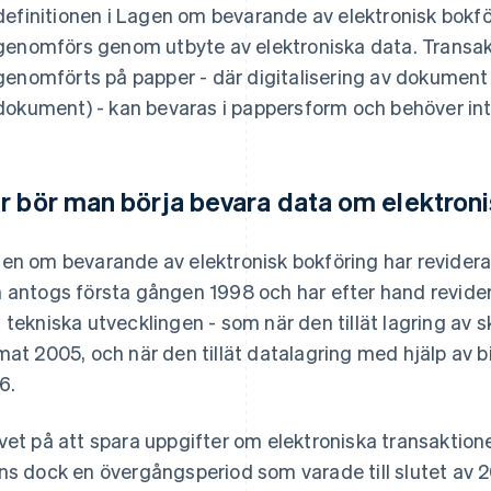
definitionen i Lagen om bevarande av elektronisk bokf
genomförs genom utbyte av elektroniska data. Transak
genomförts på papper - där digitalisering av dokument 
dokument) - kan bevaras i pappersform och behöver inte
r bör man börja bevara data om elektroni
en om bevarande av elektronisk bokföring har reviderat
 antogs första gången 1998 och har efter hand revider
 tekniska utvecklingen - som när den tillät lagring a
mat 2005, och när den tillät datalagring med hjälp av 
6.
vet på att spara uppgifter om elektroniska transaktione
ns dock en övergångsperiod som varade till slutet av 2