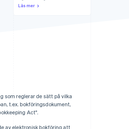
Läs mer
Stripe Sessions 2026
Se hur Stripe bygger den
ekonomiska
infrastrukturen för AI.
Titta nu
 som reglerar de sätt på vilka
pan, t.ex. bokföringsdokument,
ookkeeping Act".
 av elektronisk bokföring att