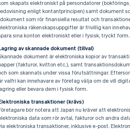
som skapats elektroniskt på persondatorer (bokförings
redovisning enligt kontantprincipen) samt dokument so
(dokument som rör finansiella resultat och transaktione
elektroniska räkenskapsuppgifter är frivillig kan innehav
spara sina konton elektroniskt eller i fysisk, tryckt form.
Lagring av skannade dokument (tillval)
Skannade dokument är elektroniska kopior av transak
papper (fakturor, kvitton etc.), samt transaktionsdok
och som skannats under vissa förutsättningar. Efters
är valfri kan innehavare av företag välja om de vill dig
lagring eller bevara dem i fysisk form.
Elektroniska transaktioner (krävs)
Företagare bör notera att Japan nu kräver att elektroni
elektroniska data som rör avtal, fakturor och andra dat
via elektroniska transaktioner, inklusive e-post. Elektro