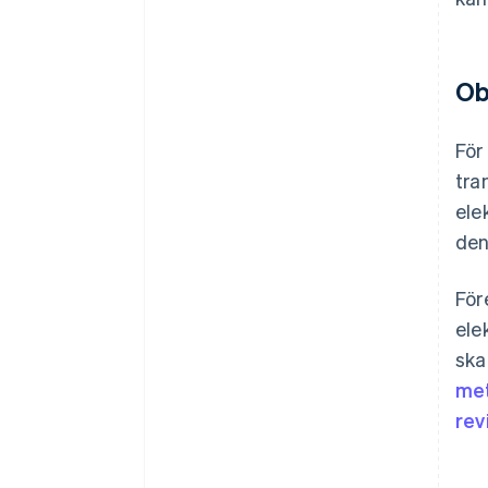
Ob
För
tra
ele
den
För
ele
ska
met
rev