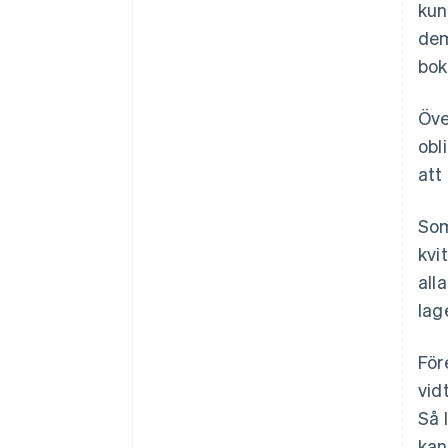
kun
dem
bok
Öve
obl
att
Som
kvi
all
lag
För
vid
Så 
kan