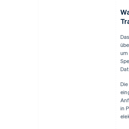
Wa
Tr
Das
übe
um 
Spe
Dat
Die
ein
Anf
in 
ele