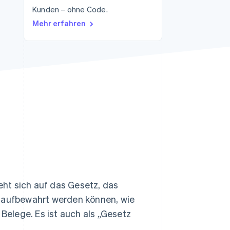
Kunden – ohne Code.
Mehr erfahren
Stripe-Sessions 2026
Erfahren Sie, wie Stripe
Lösungen für die
Wirtschaftsinfrastruktur
für KI aufbaut.
Jetzt ansehen
ht sich auf das Gesetz, das
 aufbewahrt werden können, wie
elege. Es ist auch als „Gesetz