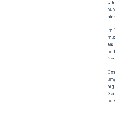
Die
nun
ele
Im 
müs
als
und
Ges
Ges
umg
erg
Ges
auc