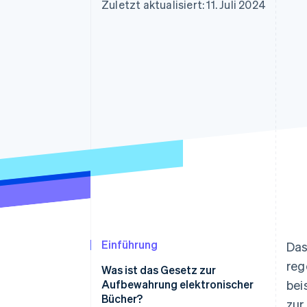
Optimierung der
Datensynchronisier
Zuletzt aktualisiert: 11. Juli 2024
Autorisierungsraten
Link
Beschleunigter Bezahlvorgang
Financial Connections
Verbundene Finanzdaten
Einführung
Das
reg
Was ist das Gesetz zur
Aufbewahrung elektronischer
bei
Bücher?
zur