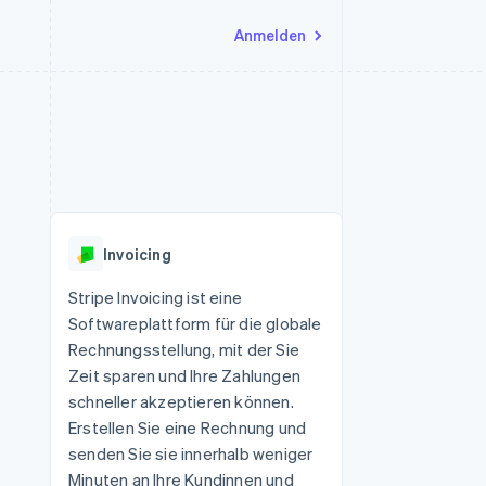
Anmelden
Ressourcen
Ecosystem
Kontakt
nd Marktplätze
Mehr
App-Integrationen
Partner
Sales-Team kontaktieren
Product roadmap
Code-Beispiele
Stripe App-Marktplatz
Partner werden
Ausblick
 Plattformen
Entwickler-Blog
 platforms
eit
API-Status
Radar
Betrugsprävention
eistungen
Invoicing
Atlas
onen
virtuelle Karten
Start-up-Gründung
Stripe Invoicing ist eine
Softwareplattform für die globale
Climate
CO₂-Entnahme
Rechnungsstellung, mit der Sie
Zeit sparen und Ihre Zahlungen
Identity
Online-Identitätsprüfung
schneller akzeptieren können.
Erstellen Sie eine Rechnung und
senden Sie sie innerhalb weniger
Minuten an Ihre Kundinnen und