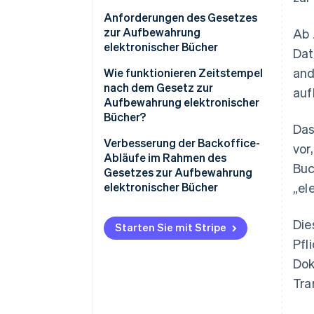
Wann sollten Sie mit der
Anforderungen des Gesetzes
Aufbewahrung elektronischer
zur Aufbewahrung
Ab 
Transaktionsdaten beginnen?
elektronischer Bücher
Dat
and
Unbefristete Vorbereitungsfrist
Wie funktionieren Zeitstempel
für Unternehmen mit
nach dem Gesetz zur
auf
„wichtigem Grund“
Aufbewahrung elektronischer
Bücher?
Was passiert, wenn die
Das
elektronischen
Wenn Zeitstempel nicht
Verbesserung der Backoffice-
vor
Transaktionsdaten nicht
erforderlich sind
Abläufe im Rahmen des
Buc
gepflegt werden?
Gesetzes zur Aufbewahrung
Wichtige Punkte, die Sie
elektronischer Bücher
„el
Wie müssen einzelne
beachten sollten, wenn Sie einen
Unternehmen vorgehen, um das
kostenlosen Zeitstempeldienst
Die
Gesetz zur Aufbewahrung
nutzen
Starten Sie mit Stripe
elektronischer Bücher
Pfl
einzuhalten?
Dok
Tra
Dokumente, die der
Aufbewahrungspflicht
elektronischer