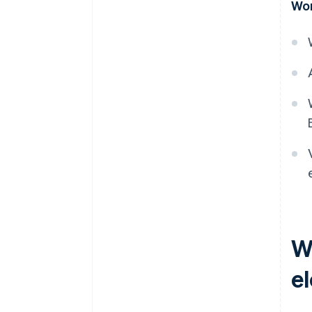
Wor
Transaktionsdaten unterliegen
So speichern Sie eine
qualifizierte Rechnung auf Basis
des Gesetzes zur
Aufbewahrung elektronischer
Bücher
W
e