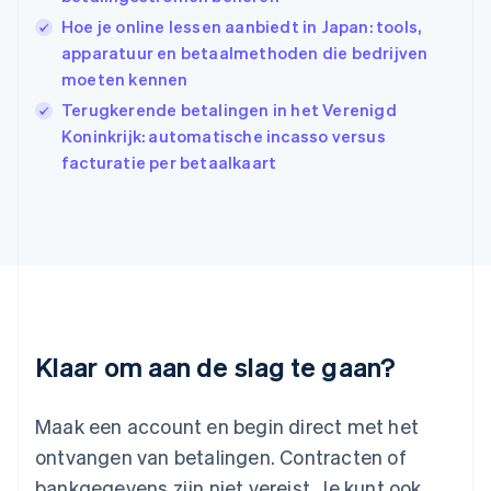
English
Hoe je online lessen aanbiedt in Japan: tools,
India
apparatuur en betaalmethoden die bedrijven
English
moeten kennen
Italië
Italiano
English
Terugkerende betalingen in het Verenigd
Japan
Koninkrijk: automatische incasso versus
日本語
English
facturatie per betaalkaart
Kroatië
English
Italiano
Letland
English
Liechtenstein
Deutsch
English
Litouwen
English
Luxemburg
Klaar om aan de slag te gaan?
Français
Deutsch
English
Maleisië
English
简体中文
Maak een account en begin direct met het
Malta
ontvangen van betalingen. Contracten of
English
Mexico
bankgegevens zijn niet vereist. Je kunt ook