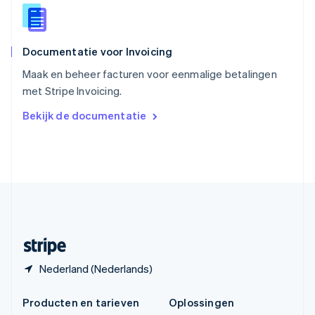
Español
English
Thailand
ไทย
English
Documentatie voor Invoicing
Tsjechië
English
Maak en beheer facturen voor eenmalige betalingen
Vasteland van China
met Stripe Invoicing.
简体中文
English
Verenigd Koninkrijk
Bekijk de documentatie
English
Verenigde Arabische Emiraten
English
Verenigde Staten
English
Español
简体中文
Zweden
Svenska
English
Zwitserland
Deutsch
Français
Italiano
English
Nederland (Nederlands)
Producten en tarieven
Oplossingen