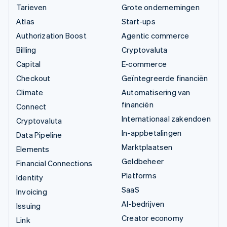
Tarieven
Grote ondernemingen
Atlas
Start-ups
Authorization Boost
Agentic commerce
Billing
Cryptovaluta
Capital
E-commerce
Checkout
Geïntegreerde financiën
Climate
Automatisering van
financiën
Connect
Internationaal zakendoen
Cryptovaluta
In-appbetalingen
Data Pipeline
Marktplaatsen
Elements
Geldbeheer
Financial Connections
Platforms
Identity
SaaS
Invoicing
AI-bedrijven
Issuing
Creator economy
Link