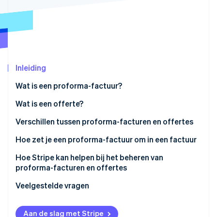
Oprichting van een start-up
Climate
Ecosysteem
CO₂-verwijdering
Partners
Identity
Stripe App Marketplace
Online identiteitsverificatie
Inleiding
Wat is een proforma-factuur?
Wat is een offerte?
Stripe Sessions 2026
Verschillen tussen proforma-facturen en offertes
Ontdek hoe Stripe de economische infrastructuu
Nu bekijken
Hoe zet je een proforma-factuur om in een factuur
Hoe Stripe kan helpen bij het beheren van
proforma-facturen en offertes
Veelgestelde vragen
Aan de slag met Stripe