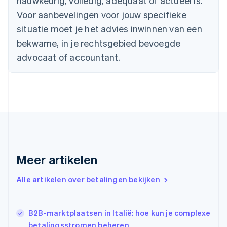
nauwkeurig, volledig, adequaat of actueel is.
English
Français
Voor aanbevelingen voor jouw specifieke
Cyprus
situatie moet je het advies inwinnen van een
English
Denemarken
bekwame, in je rechtsgebied bevoegde
English
advocaat of accountant.
Duitsland
Deutsch
English
Estland
English
Finland
English
Svenska
Frankrijk
Français
English
Gibraltar
English
Meer artikelen
Griekenland
English
Alle artikelen over betalingen bekijken
Hongarije
English
Hongkong SAR, China
B2B-marktplaatsen in Italië: hoe kun je complexe
English
简体中文
Ierland
betalingsstromen beheren