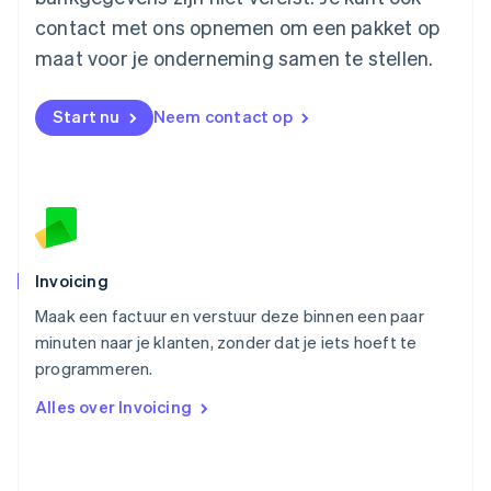
Español
English
contact met ons opnemen om een pakket op
Nederland
maat voor je onderneming samen te stellen.
Nederlands
English
Nieuw-Zeeland
English
Start nu
Neem contact op
Noorwegen
English
Oostenrijk
Deutsch
English
Polen
English
Portugal
Português
English
Invoicing
Roemenië
Maak een factuur en verstuur deze binnen een paar
English
minuten naar je klanten, zonder dat je iets hoeft te
Singapore
English
简体中文
programmeren.
Slovenië
Alles over Invoicing
English
Italiano
Slowakije
English
Spanje