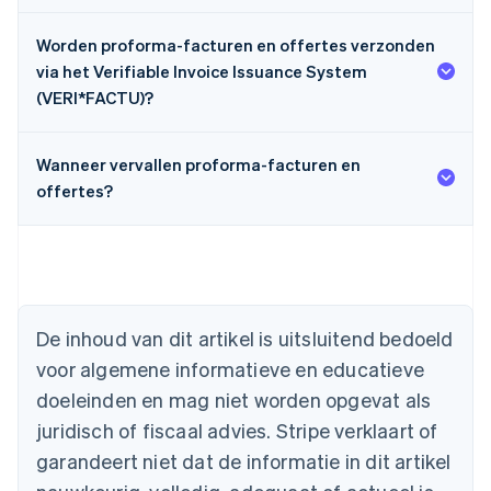
Worden proforma-facturen en offertes verzonden
via het Verifiable Invoice Issuance System
(VERI*FACTU)?
Wanneer vervallen proforma-facturen en
offertes?
Australië
English
De inhoud van dit artikel is uitsluitend bedoeld
België
voor algemene informatieve en educatieve
Nederlands
Français
Deutsch
English
Brazilië
doeleinden en mag niet worden opgevat als
Português
English
juridisch of fiscaal advies. Stripe verklaart of
Bulgarije
garandeert niet dat de informatie in dit artikel
English
Canada