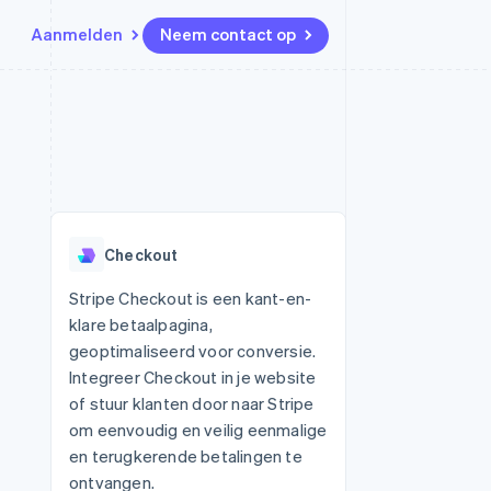
Aanmelden
Neem contact op
Bronnen
Ecosysteem
Contact
marktplaatsen
Meer
App-integraties
Partners
Neem contact op
Product roadmap
Voorbeelden van code
Stripe App Marketplace
Partner worden
Ontdek wat er in het verschiet
or platforms
Developerblog
ligt
r platforms
API-status
financiële
Radar
Checkout
Fraudepreventie
tuele kaarten
Atlas
ing
Stripe Checkout is een kant-en-
Oprichting van een start-up
klare betaalpagina,
Climate
geoptimaliseerd voor conversie.
CO₂-verwijdering
Integreer Checkout in je website
Identity
of stuur klanten door naar Stripe
Online identiteitsverificatie
om eenvoudig en veilig eenmalige
en terugkerende betalingen te
ontvangen.