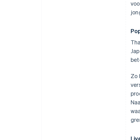
voo
jon
Pop
Tha
Jap
bet
Zo 
ver
pro
Naa
waa
gre
Li