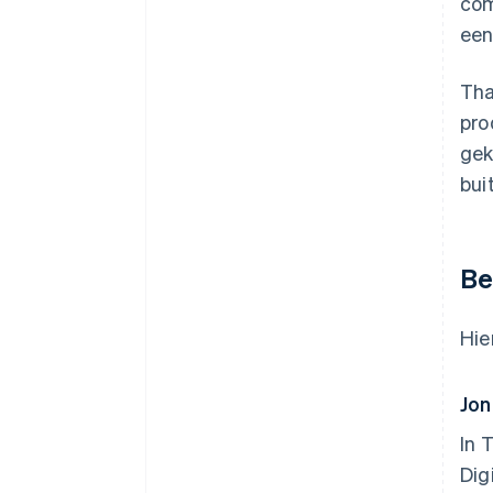
com
een
Tha
pro
gek
bui
Be
Hie
Jon
In 
Dig