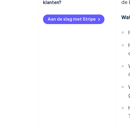
de 
klanten?
Beperkte koopkracht
Wat
Aan de slag met Stripe
Het Thaise belastingsysteem