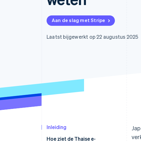
Link
Versneld afrekenen
Financial Connections
Aan de slag met Stripe
Data gekoppelde rekeningen
Laatst bijgewerkt op 22 augustus 2025
Inleiding
Jap
ver
Hoe ziet de Thaise e-