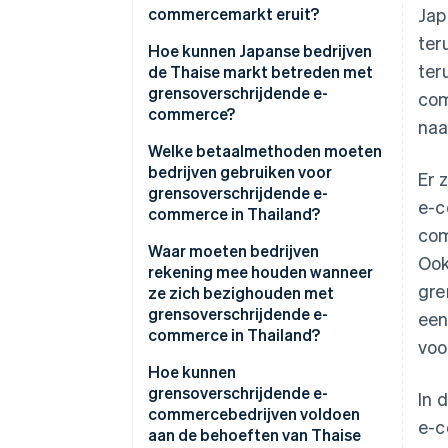
commercemarkt eruit?
Jap
ter
Omvang van de e-
Hoe kunnen Japanse bedrijven
ter
commercemarkt in Thailand
de Thaise markt betreden met
grensoverschrijdende e-
com
Belangrijke kwaliteiten van de
commerce?
naa
Thaise e-commercemarkt
Welke betaalmethoden moeten
De belangrijkste e-
bedrijven gebruiken voor
Er 
commercewinkelcentra van
grensoverschrijdende e-
e-c
Thailand
commerce in Thailand?
com
Waar moeten bedrijven
Ook
rekening mee houden wanneer
gre
ze zich bezighouden met
grensoverschrijdende e-
een
commerce in Thailand?
voo
Contante betalingen
Hoe kunnen
grensoverschrijdende e-
In 
Lokale magazijnen
commercebedrijven voldoen
e-c
aan de behoeften van Thaise
Ondersteuning in Thai