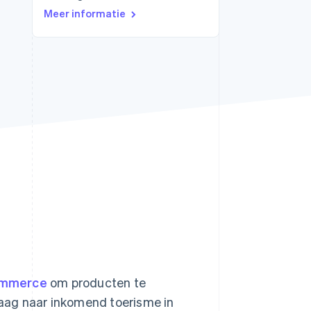
Meer informatie
Stripe Sessions 2026
Ontdek hoe Stripe de
economische
infrastructuur voor AI
bouwt.
Nu bekijken
ommerce
om producten te
vraag naar inkomend toerisme in