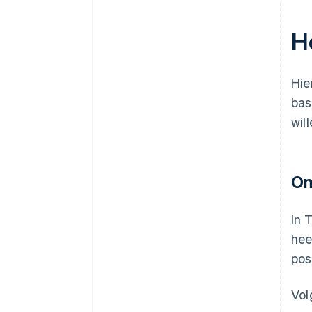
H
Hie
bas
wil
Om
In 
hee
pos
Vo