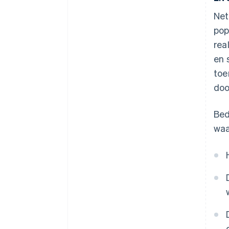
Net
pop
rea
en 
toe
doo
Bed
waa