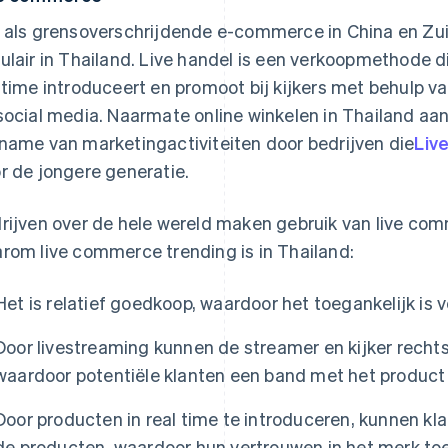
 als grensoverschrijdende e-commerce in China en Zuid
ulair in Thailand. Live handel is een verkoopmethode d
ltime introduceert en promoot bij kijkers met behulp v
social media. Naarmate online winkelen in Thailand aan p
name van marketingactiviteiten door bedrijven die
Liv
r de jongere generatie.
rijven over de hele wereld maken gebruik van live com
rom live commerce trending is in Thailand:
Het is relatief goedkoop, waardoor het toegankelijk is 
Door livestreaming kunnen de streamer en kijker rech
waardoor potentiële klanten een band met het produc
Door producten in real time te introduceren, kunnen k
de producten, waardoor hun vertrouwen in het merk t